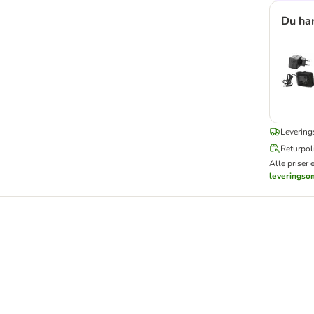
Du ha
Levering
Returpoli
Alle priser 
leveringso