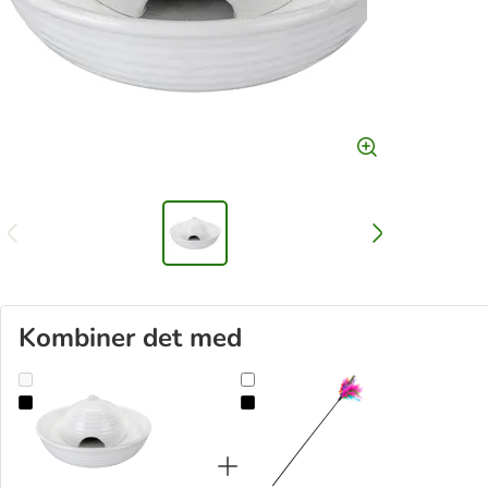
Kombiner det med
Trixie Vital Flow i keramik drikkefontæne
Trixie drillepind med fjer