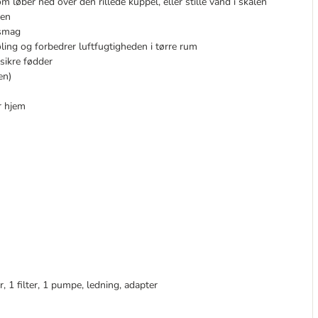
 løber ned over den rillede kuppel, eller stille vand i skålen
ten
 smag
ling og forbedrer luftfugtigheden i tørre rum
sikre fødder
en)
er hjem
 1 filter, 1 pumpe, ledning, adapter