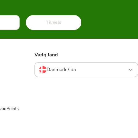
Tilmeld
Vælg land
Danmark / da
 zooPoints