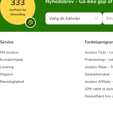
333
Nyhedsbrev – Gå ikke glip af
zooPoint for
tilmelding
Vælg dit kæledyr
Service
Fordelsprogr
Mit zooplus
zooplus Club – L
Kontakt/Hjælp
Præmieshop – ind
Levering
zooplus Relax – 
Magasin
Opdrætterrabat –
Bæredygtighed
zooplus Affiliate
10% rabat til dyr
Dyrevelfærd hos 