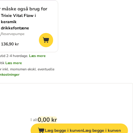
r måske også brug for
Trixie Vital Flow i
keramik
drikkefontæne
Reservepumpe
136,90 kr
stid 2-4 hverdage.
Læs mere
tik
Læs mere
er inkl. moms
men ekskl. eventuelle
mkostninger
0,00 kr
I alt
Læg begge i kurven
Læg begge i kurven