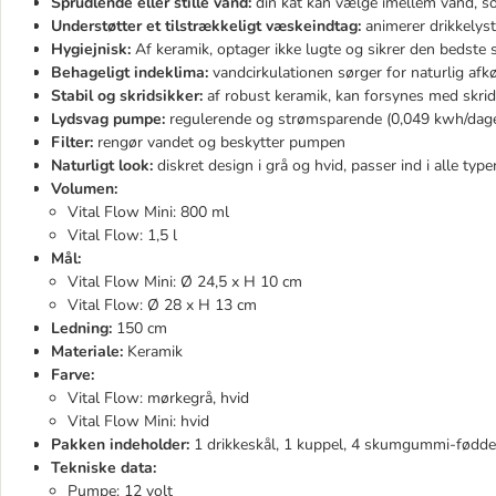
Sprudlende eller stille vand:
din kat kan vælge imellem vand, som
Understøtter et tilstrækkeligt væskeindtag:
animerer drikkelys
Hygiejnisk:
Af keramik, optager ikke lugte og sikrer den bedste
Behageligt indeklima:
vandcirkulationen sørger for naturlig afkø
Stabil og skridsikker:
af robust keramik, kan forsynes med skrid
Lydsvag pumpe:
regulerende og strømsparende (0,049 kwh/dag
Filter:
rengør vandet og beskytter pumpen
Naturligt look:
diskret design i grå og hvid, passer ind i alle typ
Volumen:
Vital Flow Mini: 800 ml
Vital Flow: 1,5 l
Mål:
Vital Flow Mini: Ø 24,5 x H 10 cm
Vital Flow: Ø 28 x H 13 cm
Ledning:
150 cm
Materiale:
Keramik
Farve:
Vital Flow: mørkegrå, hvid
Vital Flow Mini: hvid
Pakken indeholder:
1 drikkeskål, 1 kuppel, 4 skumgummi-fødder,
Tekniske data:
Pumpe: 12 volt