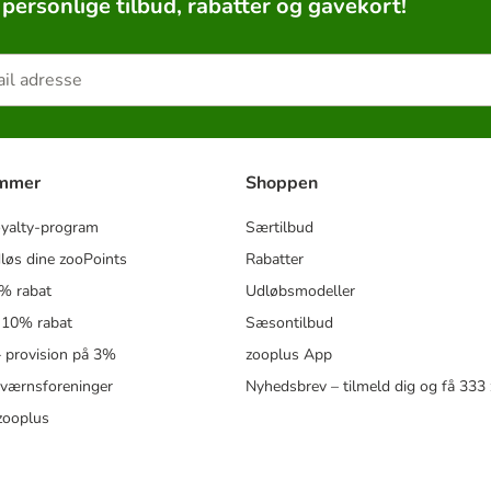
 personlige tilbud, rabatter og gavekort!
ammer
Shoppen
oyalty-program
Særtilbud
løs dine zooPoints
Rabatter
5% rabat
Udløbsmodeller
 10% rabat
Sæsontilbud
 – provision på 3%
zooplus App
eværnsforeninger
Nyhedsbrev – tilmeld dig og få 333
zooplus