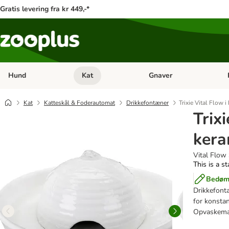
Gratis levering fra kr 449,-*
Hund
Kat
Gnaver
Åben kategori menu: Hund
Åben kategori menu: Kat
Åb
Kat
Katteskål & Foderautomat
Drikkefontæner
Trixie Vital Flow 
Trixi
kera
Vital Flow 
This is a s
Bedøm 
Drikkefontæ
for konstan
Opvaskemas