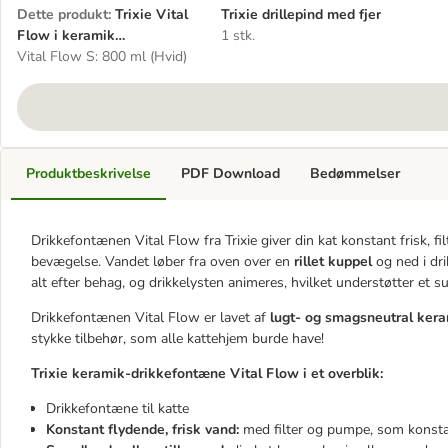
Dette produkt
:
Trixie Vital
Trixie drillepind med fjer
Flow i keramik
1 stk.
drikkefontæne
Vital Flow S: 800 ml (Hvid)
Produktbeskrivelse
PDF Download
Bedømmelser
Drikkefontænen Vital Flow fra Trixie giver din kat konstant frisk, fi
bevægelse. Vandet løber fra oven over en
rillet kuppel
og ned i dr
alt efter behag, og drikkelysten animeres, hvilket understøtter et 
Drikkefontænen Vital Flow er lavet af
lugt- og smagsneutral ker
stykke tilbehør, som alle kattehjem burde have!
Trixie keramik-drikkefontæne Vital Flow i et overblik:
Drikkefontæne til katte
Konstant flydende, frisk vand:
med filter og pumpe, som konstant