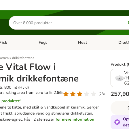
Søg
efter
produkter
Fisk
Fugl
Hest
Diætf
en kategori menu: Gnaver
Åben kategori menu: Fisk
Åben kategori menu: Fugl
Åben ka
i keramik drikkefontæne
e Vital Flow i
Produkt (
Vi
mik drikkefontæne
(H
6
S: 800 ml (Hvid)
tars rating area from zero to 5: 2.6/5
257,90
(
28
)
produktet!
ne til katte, med skål & vandkuppel af keramik. Sørger
t friskt, sprudlende vand og stimulerer drikkelysten.
Opt
kine-egnet. Fås i 2 størrelser
for mere information
det