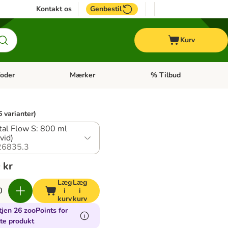
Kontakt os
Genbestil
Kurv
oder
Mærker
% Tilbud
tegori menu: Hest
Åben kategori menu: Diætfoder
Åben kategori menu: Mærk
6 varianter)
tal Flow S: 800 ml
vid)
26835.3
 kr
Læg
Læg
i
i
kurv
kurv
jen 26 zooPoints for
te produkt