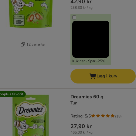
42,90 kr
238,30 kr / kg
12 varianter
Klik her - Spar -25%
Læg i kurv
ooplus favorit
Dreamies 60 g
Tun
Rating: 5/5
(
18
)
27,90 kr
465,00 kr / kg