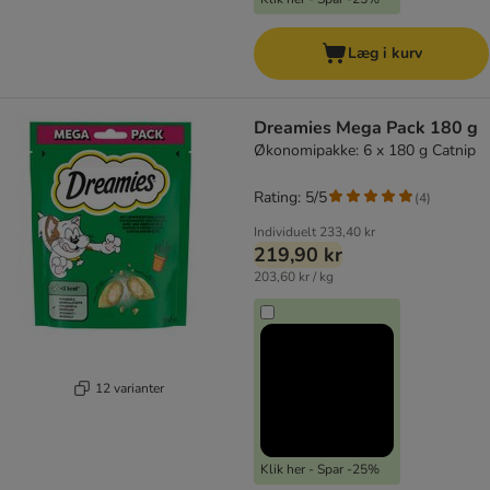
Læg i kurv
Dreamies Mega Pack 180 g
Økonomipakke: 6 x 180 g Catnip
Rating: 5/5
(
4
)
Individuelt
233,40 kr
219,90 kr
203,60 kr / kg
12 varianter
Klik her - Spar -25%