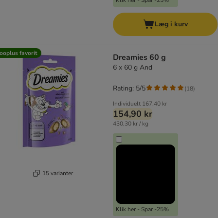
Klik her - Spar -25%
Læg i kurv
ooplus favorit
Dreamies 60 g
6 x 60 g And
Rating: 5/5
(
18
)
Individuelt
167,40 kr
154,90 kr
430,30 kr / kg
15 varianter
Klik her - Spar -25%