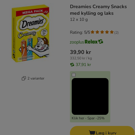
Dreamies Creamy Snacks
med kylling og laks
12 x 10 g
Rating: 5/5
(
2
)
39,90 kr
332,50 kr / kg
37,91 kr
2 varianter
Klik her - Spar -25%
Læg i kurv