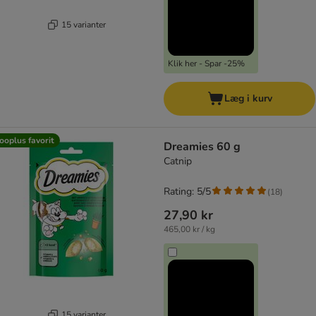
15 varianter
Klik her - Spar -25%
Læg i kurv
ooplus favorit
Dreamies 60 g
Catnip
Rating: 5/5
(
18
)
27,90 kr
465,00 kr / kg
15 varianter