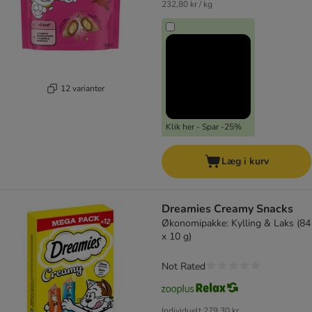
232,80 kr / kg
12 varianter
Klik her - Spar -25%
Læg i kurv
Dreamies Creamy Snacks
Økonomipakke: Kylling & Laks (84
x 10 g)
Not Rated
Individuelt
279,30 kr