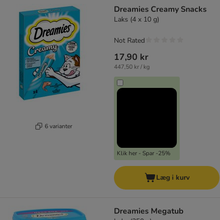
Dreamies Creamy Snacks
Laks (4 x 10 g)
Not Rated
17,90 kr
447,50 kr / kg
6 varianter
Klik her - Spar -25%
Læg i kurv
Dreamies Megatub