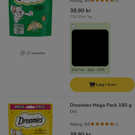
Rating: 5/5
(
4
)
38,90 kr
216,10 kr / kg
12 varianter
Klik her - Spar -25%
Læg i kurv
Dreamies Mega Pack 180 g
Ost
Rating: 5/5
(
4
)
38,90 kr