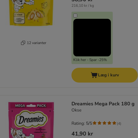
216,10 kr / kg
12 varianter
Klik her - Spar -25%
Læg i kurv
Dreamies Mega Pack 180 g
Okse
Rating: 5/5
(
4
)
41,90 kr