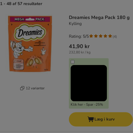
1 - 48 af 57 resultater
product items have been changed
Dreamies Mega Pack 180 g
Kylling
Rating: 5/5
(
4
)
41,90 kr
232,80 kr / kg
12 varianter
Klik her - Spar -25%
Læg i kurv