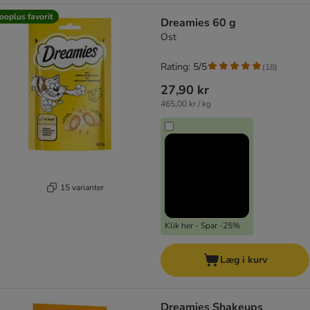
ooplus favorit
Dreamies 60 g
Ost
Rating: 5/5
(
18
)
27,90 kr
465,00 kr / kg
15 varianter
Klik her - Spar -25%
Læg i kurv
Dreamies Shakeups