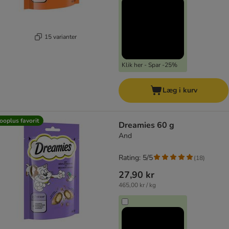
15 varianter
Klik her - Spar -25%
Læg i kurv
ooplus favorit
Dreamies 60 g
And
Rating: 5/5
(
18
)
27,90 kr
465,00 kr / kg