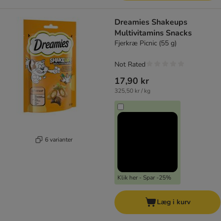
Dreamies Shakeups
Multivitamins Snacks
Fjerkræ Picnic (55 g)
Not Rated
17,90 kr
325,50 kr / kg
6 varianter
Klik her - Spar -25%
Læg i kurv