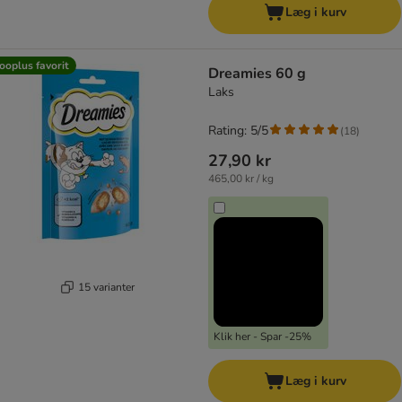
Læg i kurv
ooplus favorit
Dreamies 60 g
Laks
Rating: 5/5
(
18
)
27,90 kr
465,00 kr / kg
15 varianter
Klik her - Spar -25%
Læg i kurv