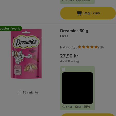
Klik her - Spar -25%
Læg i kurv
ooplus favorit
Dreamies 60 g
Okse
Rating: 5/5
(
18
)
27,90 kr
465,00 kr / kg
15 varianter
Klik her - Spar -25%