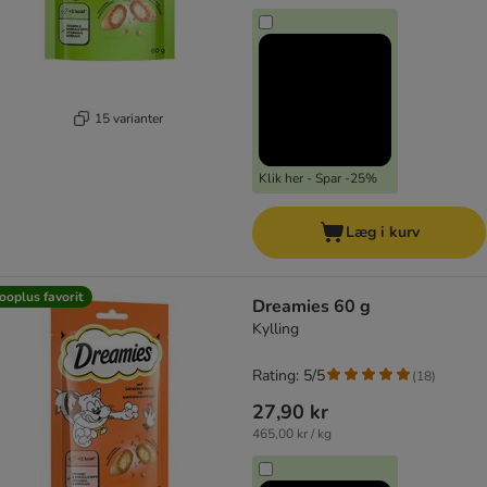
15 varianter
Klik her - Spar -25%
Læg i kurv
ooplus favorit
Dreamies 60 g
Kylling
Rating: 5/5
(
18
)
27,90 kr
465,00 kr / kg