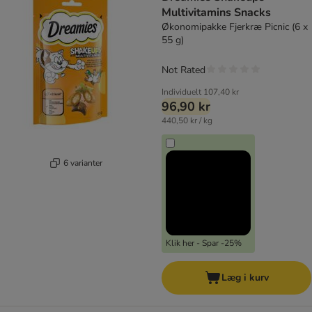
Multivitamins Snacks
Økonomipakke Fjerkræ Picnic (6 x
55 g)
Not Rated
Individuelt
107,40 kr
96,90 kr
440,50 kr / kg
6 varianter
Klik her - Spar -25%
Læg i kurv