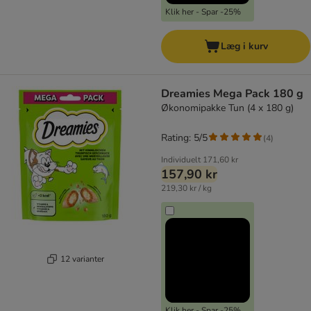
Klik her - Spar -25%
Læg i kurv
Dreamies Mega Pack 180 g
Økonomipakke Tun (4 x 180 g)
Rating: 5/5
(
4
)
Individuelt
171,60 kr
157,90 kr
219,30 kr / kg
12 varianter
Klik her - Spar -25%