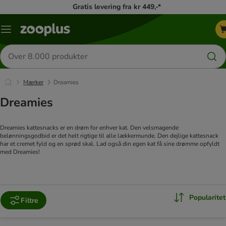
Gratis levering fra kr 449,-*
Menu
kategori
Søg
efter
produkter
Mærker
Dreamies
Dreamies
Dreamies kattesnacks er en drøm for enhver kat. Den velsmagende
belønningsgodbid er det helt rigtige til alle lækkermunde. Den dejlige kattesnack
har et cremet fyld og en sprød skal. Lad også din egen kat få sine drømme opfyldt
med Dreamies!
Popularitet
Filtre