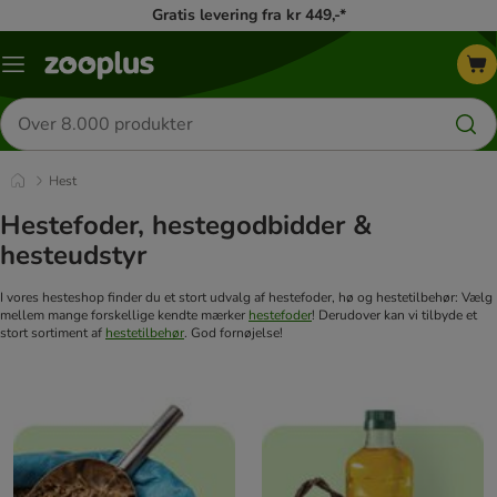
Gratis levering fra kr 449,-*
Menu
kategori
Søg
efter
produkter
Hest
Hestefoder, hestegodbidder &
hesteudstyr
I vores hesteshop finder du et stort udvalg af hestefoder, hø og hestetilbehør: Vælg
mellem mange forskellige kendte mærker
hestefoder
! Derudover kan vi tilbyde et
stort sortiment af
hestetilbehør
. God fornøjelse!