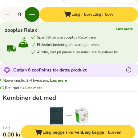
Læg i kurv
Læg i kurv
Læs mere
zooplus Relax
Spar 5% på alle zooplus Relax varer
Fleksibel justering af leveringsinterval
Ændre, sæt på pause eller annullere til enhver tid
Optjen 6 zooPoints for dette produkt
Leveringstid 2-4 hverdage.
Læs mere
Returpolitik
Læs mere
Kombiner det med
I alt
Læg begge i kurven
Læg begge i kurven
0,00 kr