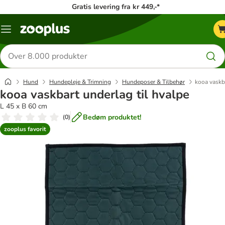
Gratis levering fra kr 449,-*
Menu
kategori
Søg
efter
produkter
Hund
Hundepleje & Trimning
Hundeposer & Tilbehør
kooa vaskba
kooa vaskbart underlag til hvalpe
L 45 x B 60 cm
Bedøm produktet!
(
0
)
zooplus favorit