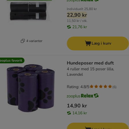
Individuelt
25,80 kr
22,90 kr
11,50 kr / stk.
21,76 kr
4 varianter
Læg i kurv
ooplus favorit
Hundeposer med duft
4 ruller med 15 poser lilla,
Lavendel
Rating: 4.8/5
(
6
)
14,90 kr
14,16 kr