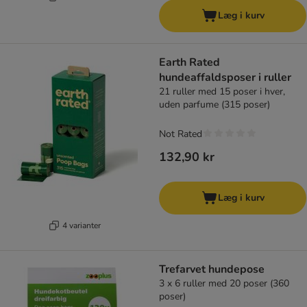
Læg i kurv
Earth Rated
hundeaffaldsposer i ruller
21 ruller med 15 poser i hver,
uden parfume (315 poser)
Not Rated
132,90 kr
Læg i kurv
4 varianter
Trefarvet hundepose
3 x 6 ruller med 20 poser (360
poser)