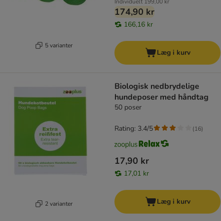
Individuelt
199,00 kr
174,90 kr
166,16 kr
5 varianter
Læg i kurv
Biologisk nedbrydelige
hundeposer med håndtag
50 poser
Rating: 3.4/5
(
16
)
17,90 kr
17,01 kr
Læg i kurv
2 varianter