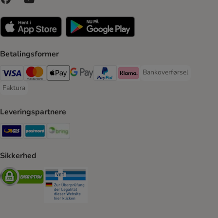
Betalingsformer
Bankoverførsel
Bankoverførsel Payment
VISA Payment Method
Mastercard Payment Method
Apply pay Payment Method
Google Pay Payment Method
paypal Payment Method
Klarna Payment Method
Faktura
Faktura Payment Method
Leveringspartnere
GLS Shipping Method
Postnord Shipping Method
Bring Shipping Method
Sikkerhed
Security
Security