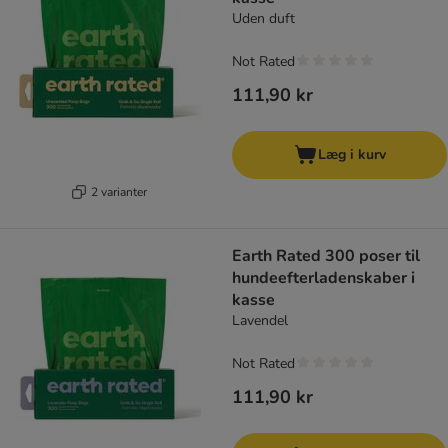
Uden duft
Not Rated
111,90 kr
Læg i kurv
2 varianter
Earth Rated 300 poser til
hundeefterladenskaber i
kasse
Lavendel
Not Rated
111,90 kr