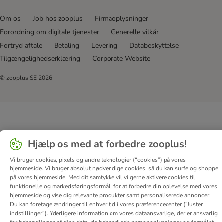
Om os
Job hos zooplus
Firmaoplysninger
Forordning om digitale tjenester
Generelle vilkår
Fortryd aftale
Betaling
Levering
Databeskyttelse
Tilgængelighedserklæring
Corporate Website
© zooplus SE
2026
Hjælp os med at forbedre zooplus!
Vi bruger cookies, pixels og andre teknologier (“cookies”) på vores
hjemmeside. Vi bruger absolut nødvendige cookies, så du kan surfe og shoppe
på vores hjemmeside. Med dit samtykke vil vi gerne aktivere cookies til
funktionelle og markedsføringsformål, for at forbedre din oplevelse med vores
hjemmeside og vise dig relevante produkter samt personaliserede annoncer.
Du kan foretage ændringer til enhver tid i vores præferencecenter (“Juster
indstillinger”). Yderligere information om vores dataansvarlige, der er ansvarlig