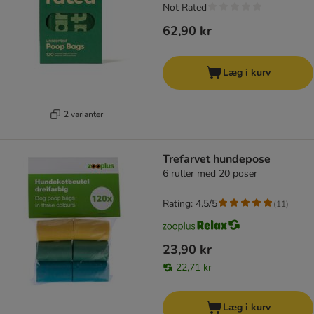
Not Rated
62,90 kr
Læg i kurv
2 varianter
Trefarvet hundepose
6 ruller med 20 poser
Rating: 4.5/5
(
11
)
23,90 kr
22,71 kr
Læg i kurv