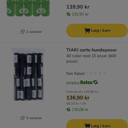
139,90 kr
132,91 kr
Læg i kurv
2 varianter
TIAKI sorte hundeposer
40 ruller med 15 poser (600
poser)
Not Rated
Individuelt
145,80 kr
136,90 kr
68,50 kr / stk.
130,06 kr
3 varianter
Læg i kurv