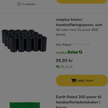
3 varianter
zooplus basics
hundeafføringsposer, sort
40 ruller med 15 poser (600
poser)
Not Rated
95,90 kr
91,11 kr
Læg i kurv
Earth Rated 300 poser til
hundeefterladenskaber i
kasse