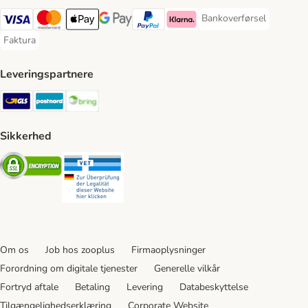
Bankoverførsel
Bankoverførsel Payment
VISA Payment Method
Mastercard Payment Method
Apply pay Payment Method
Google Pay Payment Method
paypal Payment Method
Klarna Payment Method
Faktura
Faktura Payment Method
Leveringspartnere
GLS Shipping Method
Postnord Shipping Method
Bring Shipping Method
Sikkerhed
Security
Security
Om os
Job hos zooplus
Firmaoplysninger
Forordning om digitale tjenester
Generelle vilkår
Fortryd aftale
Betaling
Levering
Databeskyttelse
Tilgængelighedserklæring
Corporate Website