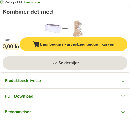
Returpolitik
Læs mere
Kombiner det med
I alt
Læg begge i kurven
Læg begge i kurven
0,00 kr
Se detaljer
Produktbeskrivelse
PDF Download
Bedømmelser