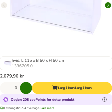
hvid: L 115 x B 50 x H 50 cm
1336705.0
2.079,90 kr
Læg i kurv
Læg i kurv
Optjen 208 zooPoints for dette produkt
Leveringstid 2-4 hverdage.
Læs mere