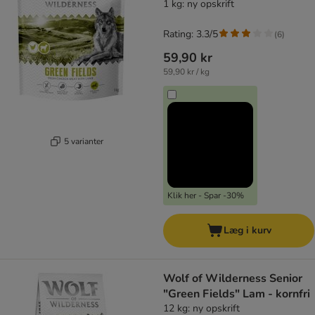
1 kg: ny opskrift
Rating: 3.3/5
(
6
)
59,90 kr
59,90 kr / kg
5 varianter
Klik her - Spar -30%
Læg i kurv
Wolf of Wilderness Senior
"Green Fields" Lam - kornfri
12 kg: ny opskrift