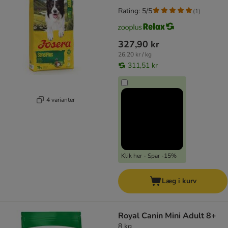
Rating: 5/5
(
1
)
327,90 kr
26,20 kr / kg
311,51 kr
4 varianter
Klik her - Spar -15%
Læg i kurv
Royal Canin Mini Adult 8+
8 kg