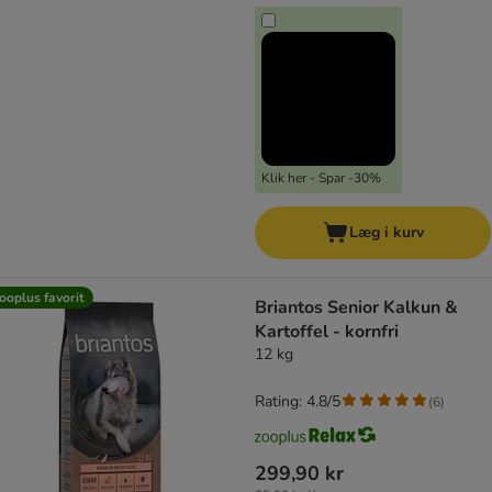
Klik her - Spar -30%
Læg i kurv
ooplus favorit
Briantos Senior Kalkun &
Kartoffel - kornfri
12 kg
Rating: 4.8/5
(
6
)
299,90 kr