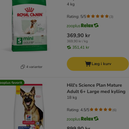
4 kg
Rating: 5/5
(
3
)
369,90 kr
369,90 kr / kg
351,41 kr
Læg i kurv
4 varianter
ooplus favorit
Hill's Science Plan Mature
Adult 6+ Large med kylling
18 kg
Rating: 4.5/5
(
6
)
899,90 kr