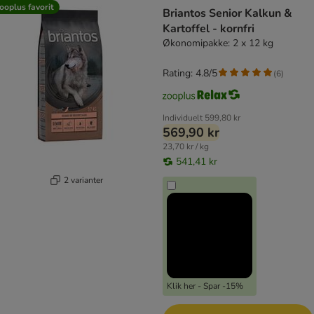
product items have been changed
ooplus favorit
Briantos Senior Kalkun &
Kartoffel - kornfri
Økonomipakke: 2 x 12 kg
Rating: 4.8/5
(
6
)
Individuelt
599,80 kr
569,90 kr
23,70 kr / kg
541,41 kr
2 varianter
Klik her - Spar -15%