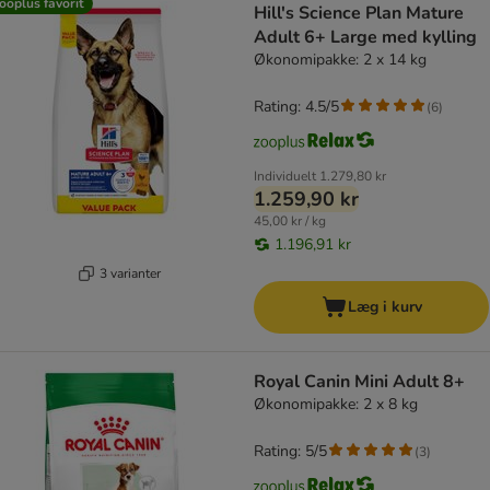
ooplus favorit
Hill's Science Plan Mature
Adult 6+ Large med kylling
Økonomipakke: 2 x 14 kg
Rating: 4.5/5
(
6
)
Individuelt
1.279,80 kr
1.259,90 kr
45,00 kr / kg
1.196,91 kr
3 varianter
Læg i kurv
Royal Canin Mini Adult 8+
Økonomipakke: 2 x 8 kg
Rating: 5/5
(
3
)