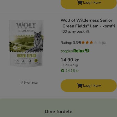
Læg i kurv
Wolf of Wilderness Senior
"Green Fields" Lam - kornfri
400 g: ny opskrift
Rating: 3.3/5
(
6
)
14,90 kr
37,20 kr / kg
14,16 kr
5 varianter
Læg i kurv
Dine fordele