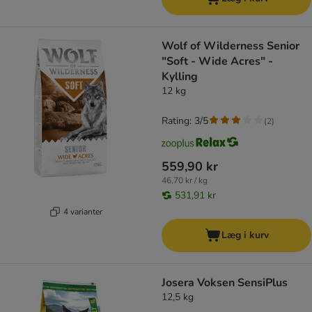
Wolf of Wilderness Senior
"Soft - Wide Acres" -
Kylling
12 kg
Rating: 3/5
(
2
)
559,90 kr
46,70 kr / kg
531,91 kr
4 varianter
Læg i kurv
Josera Voksen SensiPlus
12,5 kg