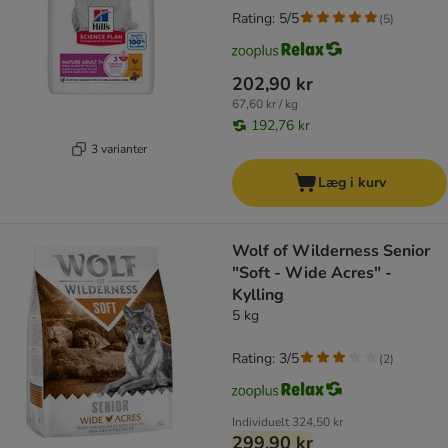
Rating: 5/5
(
5
)
202,90 kr
67,60 kr / kg
192,76 kr
3 varianter
Læg i kurv
Wolf of Wilderness Senior
"Soft - Wide Acres" -
Kylling
5 kg
Rating: 3/5
(
2
)
Individuelt
324,50 kr
299,90 kr