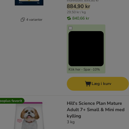
Individuelt
899,80 kr
884,90 kr
29,50 kr / kg
840,66 kr
4 varianter
Klik her - Spar -10%
Læg i kurv
ooplus favorit
Hill's Science Plan Mature
Adult 7+ Small & Mini med
kylling
3 kg