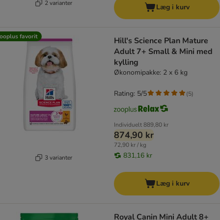
2 varianter
Læg i kurv
ooplus favorit
Hill's Science Plan Mature
Adult 7+ Small & Mini med
kylling
Økonomipakke: 2 x 6 kg
Rating: 5/5
(
5
)
Individuelt
889,80 kr
874,90 kr
72,90 kr / kg
831,16 kr
3 varianter
Læg i kurv
Royal Canin Mini Adult 8+