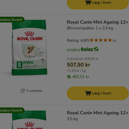
Læg i kurv
ooplus favorit
Royal Canin Mini Ageing 12+
Økonomipakke: 2 x 3,5 kg
Rating: 4.8/5
(
4
)
Individuelt
509,80 kr
507,90 kr
72,60 kr / kg
482,51 kr
3 varianter
Læg i kurv
ooplus favorit
Royal Canin Mini Ageing 12+
3,5 kg