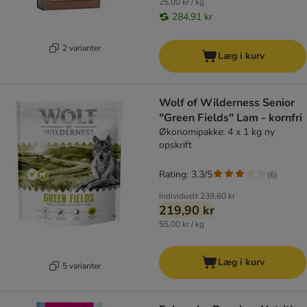
25,00 kr / kg
284,91 kr
2 varianter
Læg i kurv
Wolf of Wilderness Senior
"Green Fields" Lam - kornfri
Økonomipakke: 4 x 1 kg ny
opskrift
Rating: 3.3/5
(
6
)
Individuelt
239,60 kr
219,90 kr
55,00 kr / kg
Læg i kurv
5 varianter