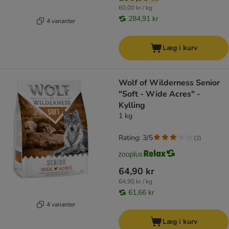
60,00 kr / kg
284,91 kr
4 varianter
Læg i kurv
Wolf of Wilderness Senior
"Soft - Wide Acres" -
Kylling
1 kg
Rating: 3/5
(
2
)
64,90 kr
64,90 kr / kg
61,66 kr
4 varianter
Læg i kurv