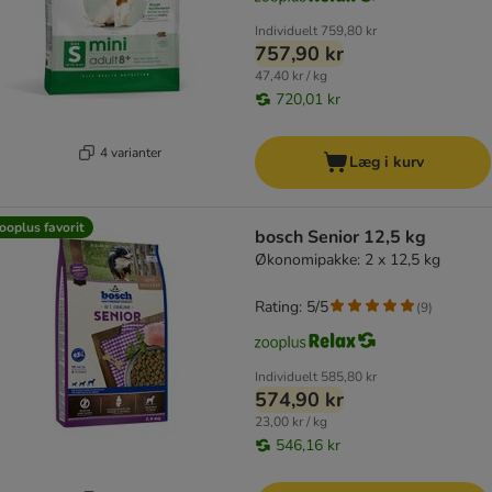
Individuelt
759,80 kr
757,90 kr
47,40 kr / kg
720,01 kr
4 varianter
Læg i kurv
ooplus favorit
bosch Senior 12,5 kg
Økonomipakke: 2 x 12,5 kg
Rating: 5/5
(
9
)
Individuelt
585,80 kr
574,90 kr
23,00 kr / kg
546,16 kr