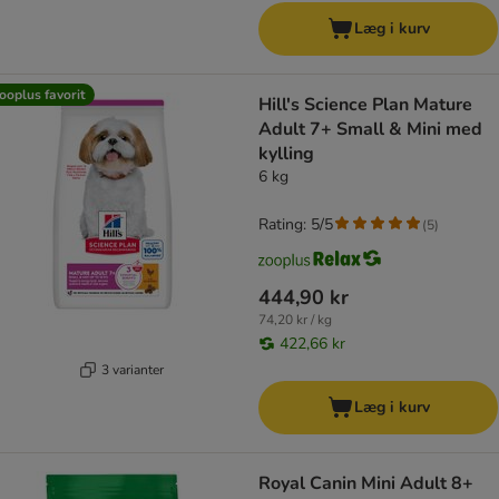
Læg i kurv
ooplus favorit
Hill's Science Plan Mature
Adult 7+ Small & Mini med
kylling
6 kg
Rating: 5/5
(
5
)
444,90 kr
74,20 kr / kg
422,66 kr
3 varianter
Læg i kurv
Royal Canin Mini Adult 8+