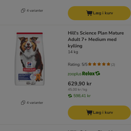
4 varianter
Læg i kurv
Hill's Science Plan Mature
Adult 7+ Medium med
kylling
14 kg
Rating: 5/5
(
2
)
629,90 kr
45,00 kr / kg
598,41 kr
4 varianter
Læg i kurv