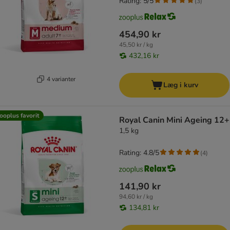
Rating: 5/5
(
3
)
454,90 kr
45,50 kr / kg
432,16 kr
4 varianter
Læg i kurv
ooplus favorit
Royal Canin Mini Ageing 12+
1,5 kg
Rating: 4.8/5
(
4
)
141,90 kr
94,60 kr / kg
134,81 kr