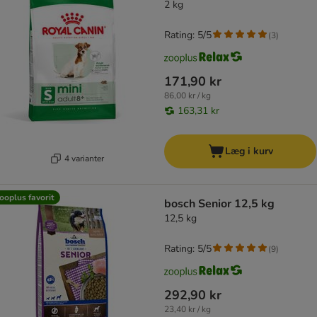
2 kg
Rating: 5/5
(
3
)
171,90 kr
86,00 kr / kg
163,31 kr
Læg i kurv
4 varianter
ooplus favorit
bosch Senior 12,5 kg
12,5 kg
Rating: 5/5
(
9
)
292,90 kr
23,40 kr / kg