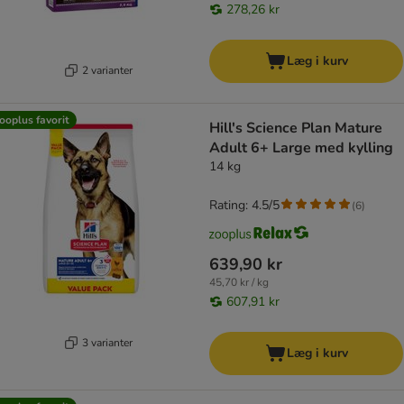
278,26 kr
Læg i kurv
2 varianter
ooplus favorit
Hill's Science Plan Mature
Adult 6+ Large med kylling
14 kg
Rating: 4.5/5
(
6
)
639,90 kr
45,70 kr / kg
607,91 kr
3 varianter
Læg i kurv