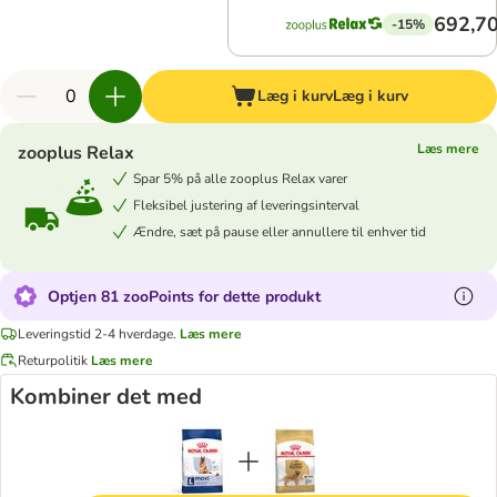
692,70
-15%
Læg i kurv
Læg i kurv
Læs mere
zooplus Relax
Spar 5% på alle zooplus Relax varer
Fleksibel justering af leveringsinterval
Ændre, sæt på pause eller annullere til enhver tid
Optjen 81 zooPoints for dette produkt
Leveringstid 2-4 hverdage.
Læs mere
Returpolitik
Læs mere
Kombiner det med