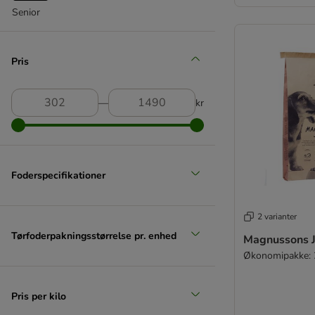
Carnilove
Senior
Carrier
Cavom
Chappi
Pris
★ Concept for Life Veterinary Diet
Crave
―
kr
Dingo
Disugual
Doggy
Dog Chow
Foderspecifikationer
Dog's Favorit
Dog´s Love
Dogs'n Tiger
2 varianter
Dolina Noteci
Tørfoderpakningsstørrelse pr. enhed
Magnussons J
Euro Premium
Økonomipakke: 
Exclusion
Exclusion Mediterraneo
Pris per kilo
Farmina