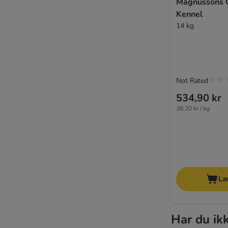
Magnussons O
Smølke
Kennel
Specific Veterinary Diet
14 kg
Trainer Natural
Tropidog
Trovet
Ultima
Not Rated
Virbac VetComplex
Yarrah Øko
534,90 kr
Ziwi Peak
38,20 kr / kg
★ zooplus Bio
Virbac Veterinary HPM
WOW
Prøvepakker
Læ
Økonomipakker
Blandet foder
Glutenfrit
Har du ik
Kornfrit