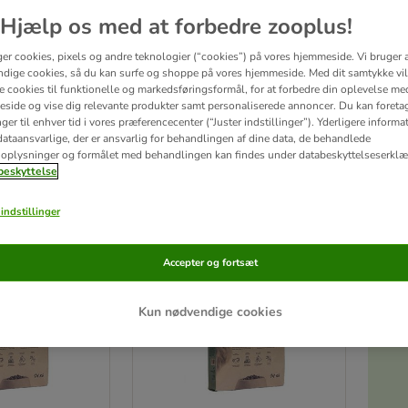
Hjælp os med at forbedre zooplus!
r i 100% fødevarekvalitet, sundt og lækkert i aller bedste kvalitet fra Sverige. All
ylder dermed fødevareindustriens standarder. Tørfoder med frisk, svensk kød, æg 
ger cookies, pixels og andre teknologier (“cookies”) på vores hjemmeside. Vi bruger 
r. Artskorrekt, velafbalanceret foder til alle hunde. Magnussons er et familiefirma,
dige cookies, så du kan surfe og shoppe på vores hjemmeside. Med dit samtykke vil
er bibeholdes ved tilberedning med lave temperatur. Et sundt og lækkert måltid for
re cookies til funktionelle og markedsføringsformål, for at forbedre din oplevelse me
side og vise dig relevante produkter samt personaliserede annoncer. Du kan foreta
er til enhver tid i vores præferencecenter (“Juster indstillinger”). Yderligere inform
tater
ataansvarlige, der er ansvarlig for behandlingen af ​​dine data, de behandlede
oplysninger og formålet med behandlingen kan findes under databeskyttelseserklæ
eskyttelse
ve been changed
indstillinger
Accepter og fortsæt
Kun nødvendige cookies