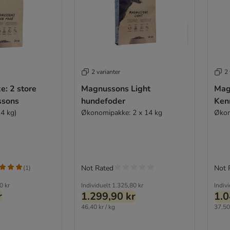
2 varianter
2 
: 2 store
Magnussons Light
Mag
ssons
hundefoder
Ken
14 kg)
Økonomipakke: 2 x 14 kg
Økon
Not Rated
Not 
(
1
)
0 kr
Individuelt
1.325,80 kr
Indiv
r
1.299,90 kr
1.0
46,40 kr / kg
37,50 