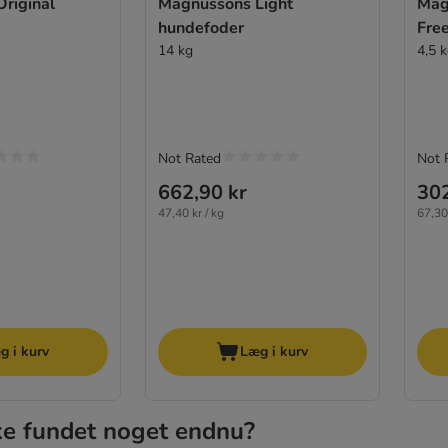
riginal
Magnussons Light
Mag
hundefoder
Fre
14 kg
4,5 
Not Rated
Not 
662,90 kr
302
47,40 kr / kg
67,30 
g i kurv
Læg i kurv
ke fundet noget endnu?