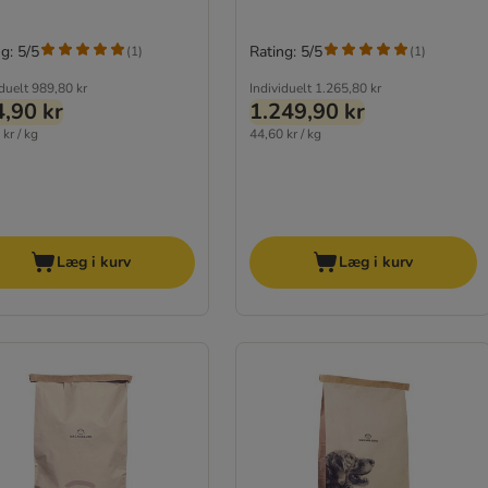
g: 5/5
Rating: 5/5
(
1
)
(
1
)
iduelt
989,80 kr
Individuelt
1.265,80 kr
,90 kr
1.249,90 kr
kr / kg
44,60 kr / kg
Læg i kurv
Læg i kurv