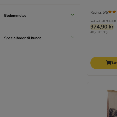
Fitmin
Forza10
Rating: 5/5
Friskies
Bedømmelse
Frolic
Individuelt
989,80 
974,90 kr
Fokker
48,70 kr / kg
Golden Eagle
Specialfoder til hunde
GranataPet
Grau
Green Petfood
★ Greenwoods
Læ
Happy Dog NaturCroq
Happy Dog Supreme
Isegrim
Iams
James Wellbeloved
JULIUS K-9
★ Lukullus
Lupo Sensitiv (Luposan)