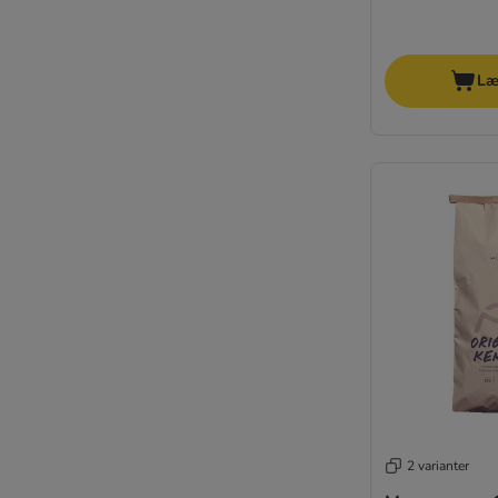
Pitti Boris
PURINA Beyond
PURINA ONE
Læ
4Vets
Pan Mięsko
Wiejska Zagroda
PURINA PRO PLAN
PURINA PRO PLAN Veterinary Diets
Primal
Prolife
Rafi
RINTI
★ Rocco
★ Rosie's Farm
Royal Canin Club / Selection
Royal Canin Vet Care Nutrition
Schesir
2 varianter
Simpsons Premium