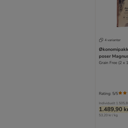
Luger's
MAC's
Magnussons
MERA
Monge
My Friend
4 varianter
Natural Greatness
Økonomipakke
Natural Trainer
poser Magnu
Natura Diet
Grain Free (2 x 
Nature's Variety
Nutrivet
FitActive
Opti Life
Rating: 5/5
Optimanova
DOGGY Dog
Individuelt
1.505,8
1.489,90 k
Coya
53,20 kr / kg
Perfect Fit
PrimaDog