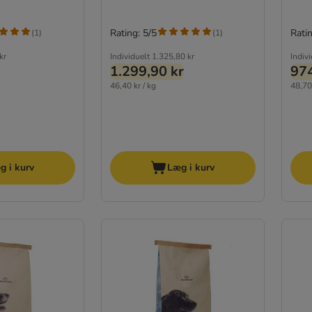
Rating: 5/5
Ratin
(
1
)
(
1
)
kr
Individuelt
1.325,80 kr
Indiv
1.299,90 kr
974
46,40 kr / kg
48,70 
g i kurv
Læg i kurv