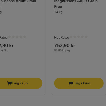
nussons Adult Grain
Magnussons Adult Grain
e
Free
kg
14 kg
Rated
Not Rated
,90 kr
752,90 kr
kr / kg
53,80 kr / kg
Læg i kurv
Læg i kurv