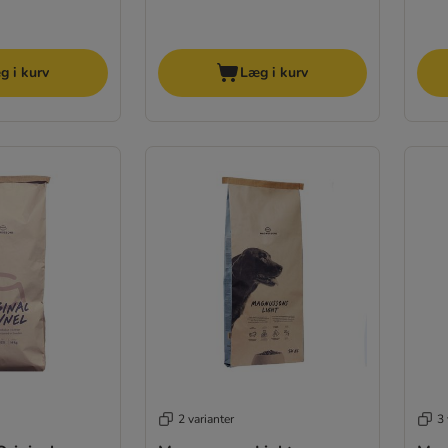
g i kurv
Læg i kurv
2 varianter
3 