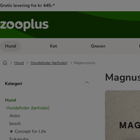
Gratis levering fra kr 449,-*
Hund
Kat
Gnaver
Åben kategori menu: Hund
Åben kategori menu: Kat
Åb
Hund
Hundefoder (tørfoder)
Magnussons
Magnus
Kategori
Hund
Hundefoder (tørfoder)
Arion
bosch
★ Concept for Life
Eukanuba