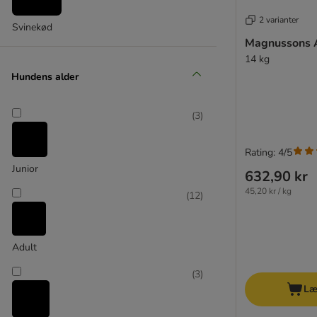
Almo Nature
alpha spirit
2 varianter
Svinekød
Animonda
Magnussons 
Applaws
14 kg
Belcando
Hundens alder
Beneful
Bewi Dog
(
3
)
BF Petfood
Bonzo
Rating: 4/5
Bozita
Junior
632,90 kr
Bozita Robur
45,20 kr / kg
Brit
(
12
)
BugBell
Burns
Adult
Butcher's
Brekkies
(
3
)
★ Briantos
Læ
Calibra