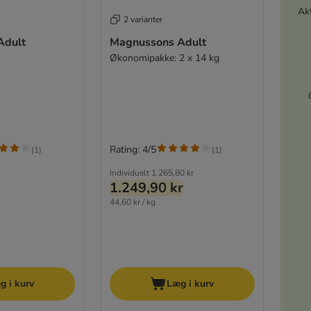
Akt
2 varianter
Adult
Magnussons Adult
Økonomipakke: 2 x 14 kg
Rating: 4/5
(
1
)
(
1
)
Individuelt
1.265,80 kr
1.249,90 kr
44,60 kr / kg
g i kurv
Læg i kurv