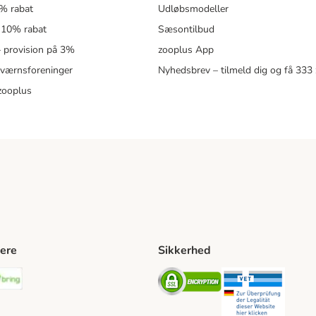
5% rabat
Udløbsmodeller
 10% rabat
Sæsontilbud
 – provision på 3%
zooplus App
eværnsforeninger
Nyhedsbrev – tilmeld dig og få 333
zooplus
ere
Sikkerhed
ping Method
stnord Shipping Method
Bring Shipping Method
Security
Securit