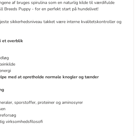
ngene af bruges spirulina som en naturlig kilde til værdifulde
ll Breeds Puppy - for en perfekt start på hundelivet!
højeste sikkerhedsniveau takket være interne kvalitetskontroller og
et overblik
idløg
einkilde
 energi
jælpe med at opretholde normale knogler og tænder
ing
eraler, sporstoffer, proteiner og aminosyrer
sen
yreforsøg
ig virksomhedsfilosofi