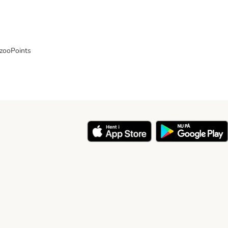
 zooPoints
y