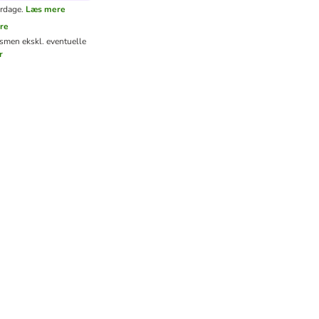
erdage.
Læs mere
re
ms
men ekskl. eventuelle
r