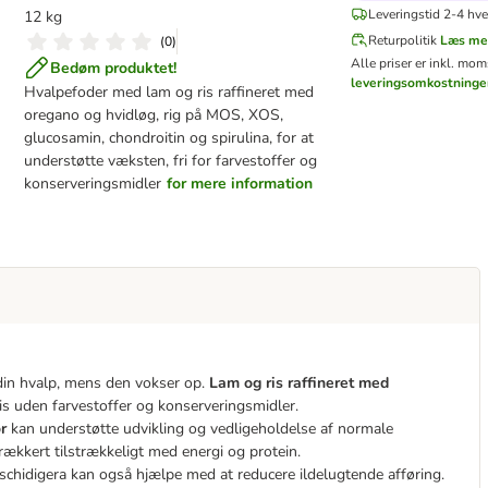
Leveringstid 2-4 hv
12 kg
Returpolitik
Læs me
(
0
)
Alle priser er inkl. mo
Bedøm produktet!
leveringsomkostninge
Hvalpefoder med lam og ris raffineret med
oregano og hvidløg, rig på MOS, XOS,
glucosamin, chondroitin og spirulina, for at
understøtte væksten, fri for farvestoffer og
konserveringsmidler
for mere information
din hvalp, mens den vokser op.
Lam og ris raffineret med
is uden farvestoffer og konserveringsmidler.
r
kan understøtte udvikling og vedligeholdelse af normale
frækkert tilstrækkeligt med energi og protein.
 schidigera kan også hjælpe med at reducere ildelugtende afføring.