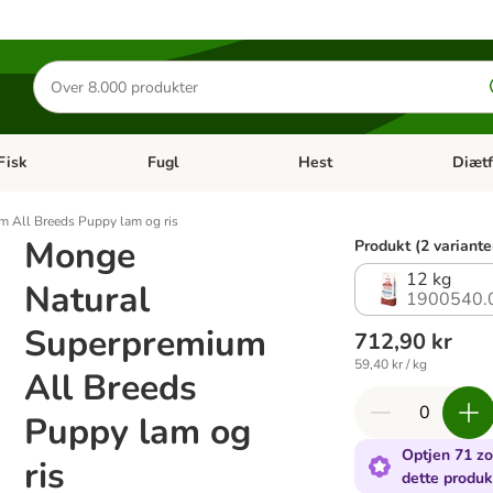
Søg
efter
produkter
Fisk
Fugl
Hest
Diætf
en kategori menu: Gnaver
Åben kategori menu: Fisk
Åben kategori menu: Fugl
Åben ka
 All Breeds Puppy lam og ris
Monge
Produkt (2 variante
12 kg
Natural
1900540.
Superpremium
712,90 kr
59,40 kr / kg
All Breeds
Puppy lam og
Optjen 71 zo
ris
dette produk