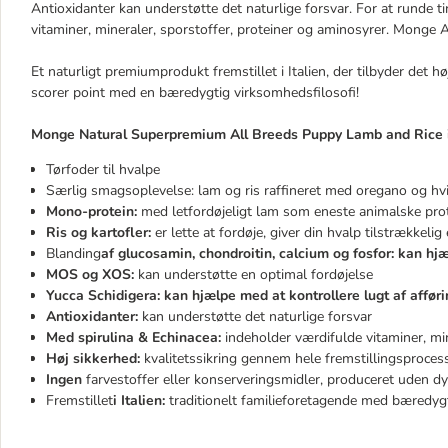
Antioxidanter kan understøtte det naturlige forsvar. For at runde ti
vitaminer, mineraler, sporstoffer, proteiner og aminosyrer. Monge A
Et naturligt premiumprodukt fremstillet i Italien, der tilbyder det 
scorer point med en bæredygtig virksomhedsfilosofi!
Monge Natural Superpremium All Breeds Puppy Lamb and Rice i 
Tørfoder til hvalpe
Særlig smagsoplevelse: lam og ris raffineret med oregano og hv
Mono-protein:
med letfordøjeligt lam som eneste animalske prot
Ris og kartofler:
er lette at fordøje, giver din hvalp tilstrækkelig
Blanding
af glucosamin, chondroitin, calcium og fosfor: kan h
MOS og XOS:
kan understøtte en optimal fordøjelse
Yucca Schidigera: kan hjælpe med at kontrollere lugt af affør
Antioxidanter:
kan understøtte det naturlige forsvar
Med spirulina & Echinacea:
indeholder værdifulde vitaminer, min
Høj sikkerhed:
kvalitetssikring gennem hele fremstillingsproces
Ingen
farvestoffer eller konserveringsmidler, produceret uden d
Fremstillet
i Italien:
traditionelt familieforetagende med bæredygt