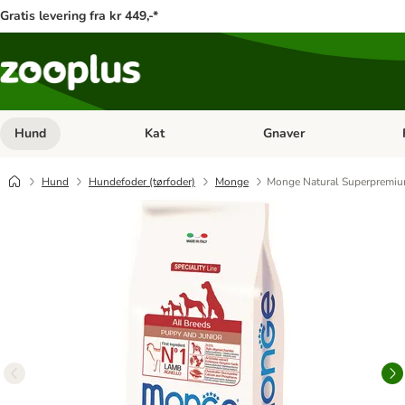
Gratis levering fra kr 449,-*
Hund
Kat
Gnaver
Åben kategori menu: Hund
Åben kategori menu: Kat
Åb
Hund
Hundefoder (tørfoder)
Monge
Monge Natural Superpremium