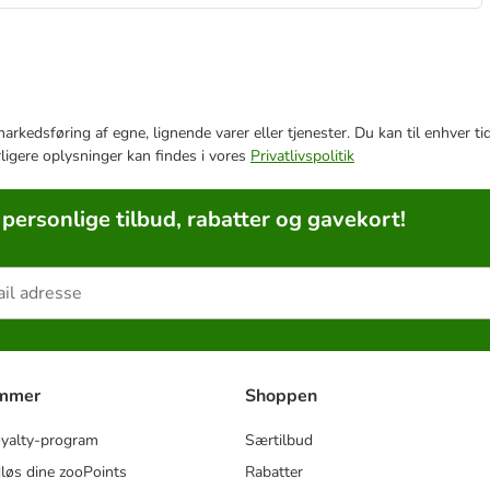
e markedsføring af egne, lignende varer eller tjenester. Du kan til enhve
rligere oplysninger kan findes i vores
Privatlivspolitik
 personlige tilbud, rabatter og gavekort!
ammer
Shoppen
oyalty-program
Særtilbud
løs dine zooPoints
Rabatter