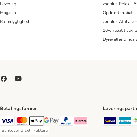
Levering
zooplus Relax – 
Magasin
Opdrætterrabat –
Bæredygtighed
zooplus Affiliate
10% rabat til dyr
Dyrevelfærd hos 
Betalingsformer
Leveringspartn
GLS Ship
Po
VISA Payment Method
Mastercard Payment Method
Apply pay Payment Method
Google Pay Payment Method
paypal Payment Method
Klarna Payment Method
Bankoverførsel
Faktura
Bankoverførsel Payment Method
Faktura Payment Method