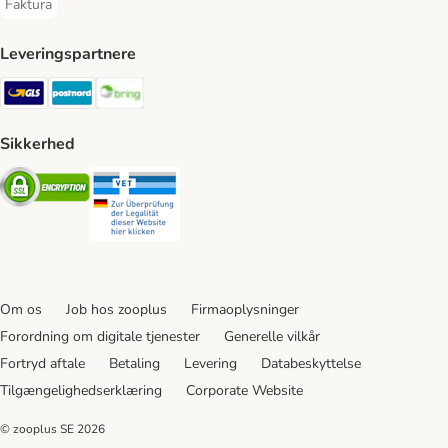
Faktura
Faktura Payment Method
Leveringspartnere
GLS Shipping Method
Postnord Shipping Method
Bring Shipping Method
Sikkerhed
Security
Security
Om os
Job hos zooplus
Firmaoplysninger
Forordning om digitale tjenester
Generelle vilkår
Fortryd aftale
Betaling
Levering
Databeskyttelse
Tilgængelighedserklæring
Corporate Website
© zooplus SE
2026