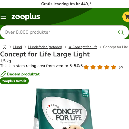
Gratis levering fra kr 449,-*
Menu
kategori
Søg
efter
produkter
Hund
Hundefoder (tørfoder)
★ Concept for Life
Concept for Life
Concept for Life Large Light
1,5 kg
This is a stars rating area from zero to 5: 5.0/5
(
2
)
Bedøm produktet!
zooplus favorit