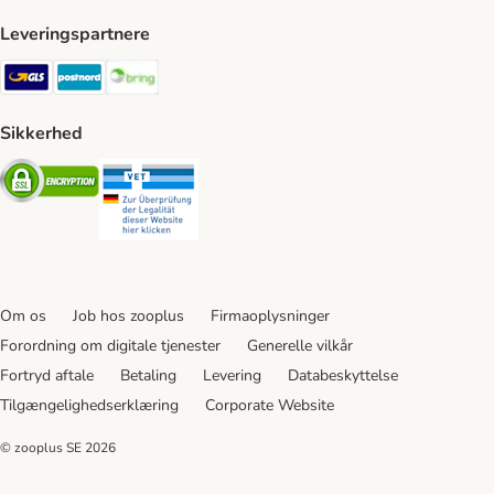
Leveringspartnere
GLS Shipping Method
Postnord Shipping Method
Bring Shipping Method
Sikkerhed
Security
Security
Om os
Job hos zooplus
Firmaoplysninger
Forordning om digitale tjenester
Generelle vilkår
Fortryd aftale
Betaling
Levering
Databeskyttelse
Tilgængelighedserklæring
Corporate Website
© zooplus SE
2026