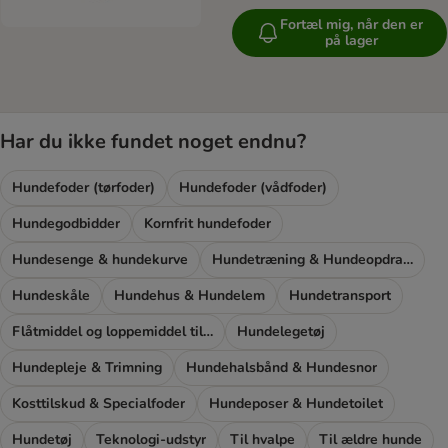
Fortæl mig, når den er
på lager
Har du ikke fundet noget endnu?
Hundefoder (tørfoder)
Hundefoder (vådfoder)
Hundegodbidder
Kornfrit hundefoder
Hundesenge & hundekurve
Hundetræning & Hundeopdragelse
Hundeskåle
Hundehus & Hundelem
Hundetransport
Flåtmiddel og loppemiddel til hunde
Hundelegetøj
Hundepleje & Trimning
Hundehalsbånd & Hundesnor
Kosttilskud & Specialfoder
Hundeposer & Hundetoilet
Hundetøj
Teknologi-udstyr
Til hvalpe
Til ældre hunde