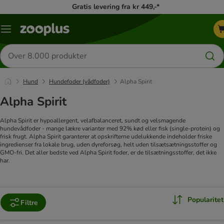
Gratis levering fra kr 449,-*
Menu
kategori
Søg
efter
produkter
Hund
Hundefoder (vådfoder)
Alpha Spirit
Alpha Spirit
Alpha Spirit er hypoallergent, velafbalanceret, sundt og velsmagende
hundevådfoder - mange lækre varianter med 92% kød eller fisk (single-protein) og
frisk frugt.
Alpha Spirit garanterer at opskrifterne udelukkende indeholder friske
ingredienser fra lokale brug, uden dyreforsøg, helt uden tilsætsætningsstoffer og
GMO-fri.
Det aller bedste ved Alpha Spirit foder, er de tilsætningsstoffer, det ikke
har.
Popularitet
Filtre