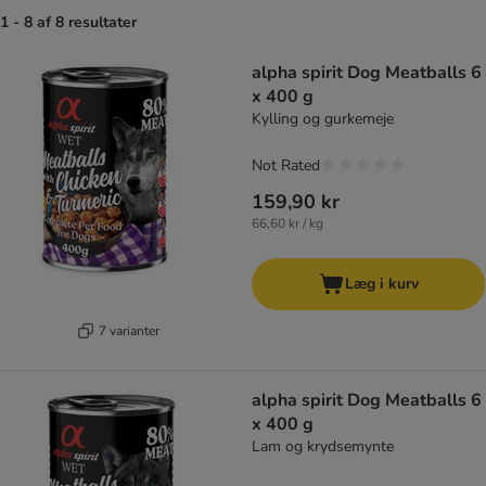
1 - 8 af 8 resultater
product items have been changed
alpha spirit Dog Meatballs 6
x 400 g
Kylling og gurkemeje
Not Rated
159,90 kr
66,60 kr / kg
Læg i kurv
7 varianter
alpha spirit Dog Meatballs 6
x 400 g
Lam og krydsemynte