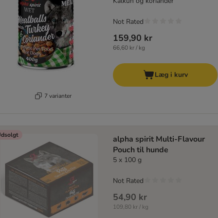
Kalkun og koriander
Not Rated
159,90 kr
66,60 kr / kg
Læg i kurv
7 varianter
dsolgt
alpha spirit Multi-Flavour
Pouch til hunde
5 x 100 g
Not Rated
54,90 kr
109,80 kr / kg