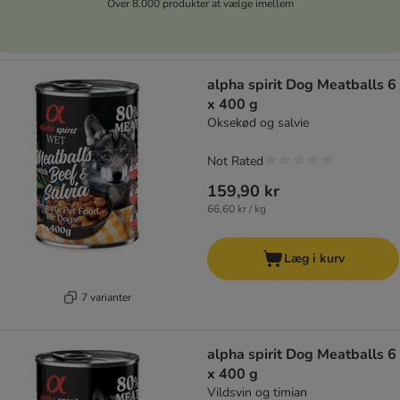
Over 8.000 produkter at vælge imellem
alpha spirit Dog Meatballs 6
x 400 g
Oksekød og salvie
Not Rated
159,90 kr
66,60 kr / kg
Læg i kurv
7 varianter
alpha spirit Dog Meatballs 6
x 400 g
Vildsvin og timian