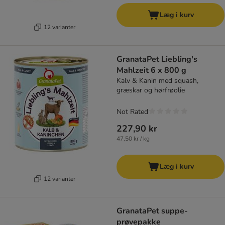
Læg i kurv
12 varianter
GranataPet Liebling's
Mahlzeit 6 x 800 g
Kalv & Kanin med squash,
græskar og hørfrøolie
Not Rated
227,90 kr
47,50 kr / kg
Læg i kurv
12 varianter
GranataPet suppe-
prøvepakke