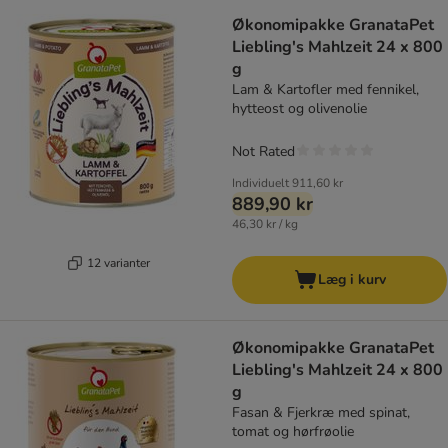
Økonomipakke GranataPet
Liebling's Mahlzeit 24 x 800
g
Lam & Kartofler med fennikel,
hytteost og olivenolie
Not Rated
Individuelt
911,60 kr
889,90 kr
46,30 kr / kg
12 varianter
Læg i kurv
Økonomipakke GranataPet
Liebling's Mahlzeit 24 x 800
g
Fasan & Fjerkræ med spinat,
tomat og hørfrøolie