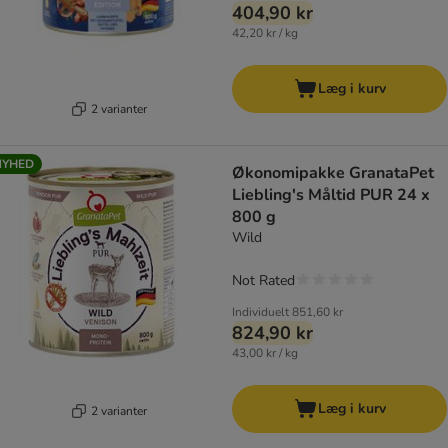
404,90 kr
42,20 kr / kg
Læg i kurv
2 varianter
NYHED
Økonomipakke GranataPet
Liebling's Måltid PUR 24 x
800 g
Wild
Not Rated
Individuelt
851,60 kr
824,90 kr
43,00 kr / kg
Læg i kurv
2 varianter