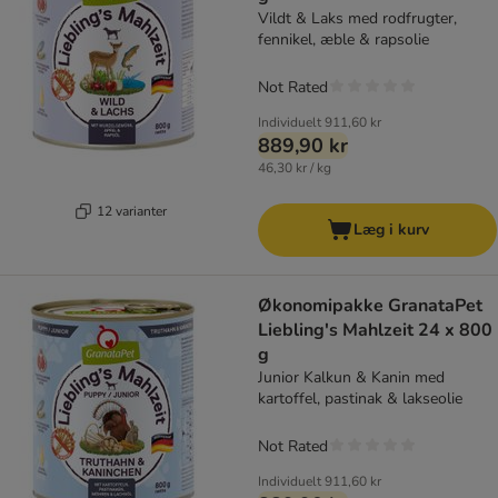
Vildt & Laks med rodfrugter,
fennikel, æble & rapsolie
Not Rated
Individuelt
911,60 kr
889,90 kr
46,30 kr / kg
12 varianter
Læg i kurv
Økonomipakke GranataPet
Liebling's Mahlzeit 24 x 800
g
Junior Kalkun & Kanin med
kartoffel, pastinak & lakseolie
Not Rated
Individuelt
911,60 kr