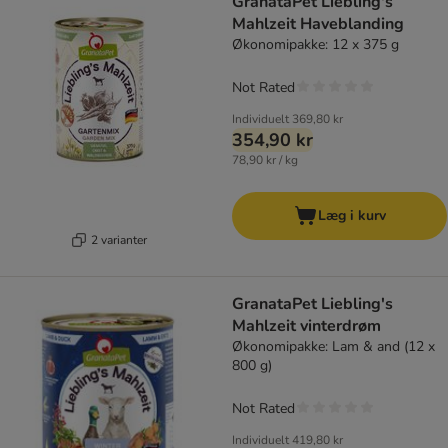
GranataPet Liebling's
Mahlzeit Haveblanding
Økonomipakke: 12 x 375 g
Not Rated
Individuelt
369,80 kr
354,90 kr
78,90 kr / kg
Læg i kurv
2 varianter
GranataPet Liebling's
Mahlzeit vinterdrøm
Økonomipakke: Lam & and (12 x
800 g)
Not Rated
Individuelt
419,80 kr