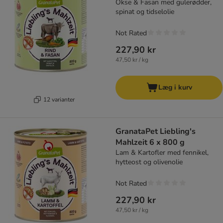
Okse & Fasan med gulerødder,
spinat og tidselolie
Not Rated
227,90 kr
47,50 kr / kg
Læg i kurv
12 varianter
GranataPet Liebling's
Mahlzeit 6 x 800 g
Lam & Kartofler med fennikel,
hytteost og olivenolie
Not Rated
227,90 kr
47,50 kr / kg