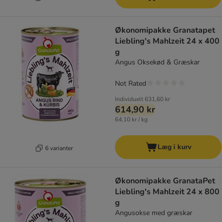
Økonomipakke Granatapet
Liebling's Mahlzeit 24 x 400
g
Angus Oksekød & Græskar
Not Rated
Individuelt
631,60 kr
614,90 kr
64,10 kr / kg
Læg i kurv
6 varianter
Økonomipakke GranataPet
Liebling's Mahlzeit 24 x 800
g
Angusokse med græskar