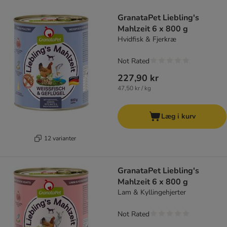
product items have been changed
GranataPet Liebling's
Mahlzeit 6 x 800 g
Hvidfisk & Fjerkræ
Not Rated
227,90 kr
47,50 kr / kg
Læg i kurv
12 varianter
GranataPet Liebling's
Mahlzeit 6 x 800 g
Lam & Kyllingehjerter
Not Rated