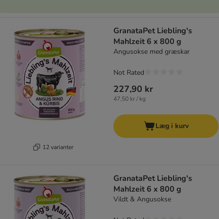
GranataPet Liebling's
Mahlzeit 6 x 800 g
Angusokse med græskar
Not Rated
227,90 kr
47,50 kr / kg
Læg i kurv
12 varianter
GranataPet Liebling's
Mahlzeit 6 x 800 g
Vildt & Angusokse