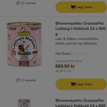
12 varianter
Læg i kurv
Økonomipakke GranataPet
Liebling's Mahlzeit 24 x 800
g
Laks & Kalkun med kartofler,
hyben, persille og natlysolie
Not Rated
Individuelt
911,60 kr
889,90 kr
46,30 kr / kg
12 varianter
Læg i kurv
Økonomipakke GranataPet
Liebling's Mahlzeit 24 x 800