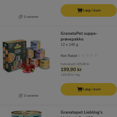
Læg i kurv
3 varianter
GranataPet suppe-
prøvepakke
12 x 140 g
Not Rated
Individuelt
205,80 kr
199,90 kr
119,00 kr / kg
Læg i kurv
3 varianter
Granatapet Liebling's