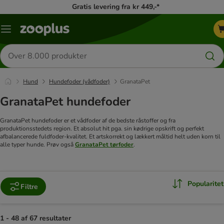
Gratis levering fra kr 449,-*
Menu
kategori
Søg
efter
produkter
Hund
Hundefoder (vådfoder)
GranataPet
GranataPet hundefoder
GranataPet hundefoder er et vådfoder af de bedste råstoffer og fra
produktionsstedets region. Et absolut hit pga. sin kødrige opskrift og perfekt
afbalancerede fuldfoder-kvalitet. Et artskorrekt og lækkert måltid helt uden korn til
alle typer hunde. Prøv også
GranataPet tørfoder
.
Popularitet
Filtre
1 - 48 af 67 resultater