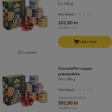
6 x 140 g
Not Rated
102,90 kr
122,50 kr / kg
Læg i kurv
3 varianter
GranataPet suppe-
prøvepakke
24 x 140 g
Not Rated
Individuelt
411,60 kr
392,90 kr
116,90 kr / kg