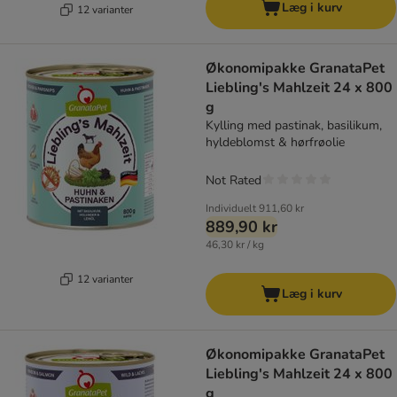
Læg i kurv
12 varianter
Økonomipakke GranataPet
Liebling's Mahlzeit 24 x 800
g
Kylling med pastinak, basilikum,
hyldeblomst & hørfrøolie
Not Rated
Individuelt
911,60 kr
889,90 kr
46,30 kr / kg
12 varianter
Læg i kurv
Økonomipakke GranataPet
Liebling's Mahlzeit 24 x 800
g