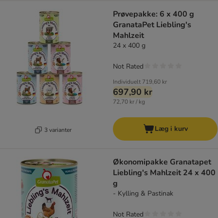
Prøvepakke: 6 x 400 g
GranataPet Liebling's
Mahlzeit
24 x 400 g
Not Rated
Individuelt
719,60 kr
697,90 kr
72,70 kr / kg
Læg i kurv
3 varianter
Økonomipakke Granatapet
Liebling's Mahlzeit 24 x 400
g
- Kylling & Pastinak
Not Rated