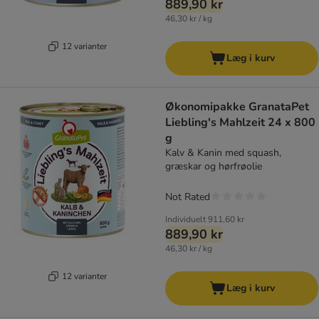
889,90 kr
46,30 kr / kg
12 varianter
Læg i kurv
Økonomipakke GranataPet
Liebling's Mahlzeit 24 x 800
g
Kalv & Kanin med squash,
græskar og hørfrøolie
Not Rated
Individuelt
911,60 kr
889,90 kr
46,30 kr / kg
12 varianter
Læg i kurv