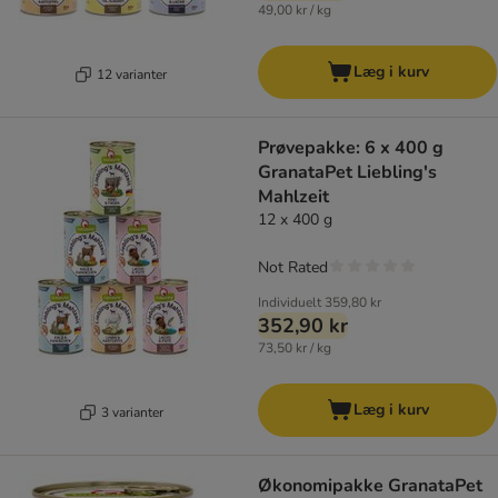
49,00 kr / kg
Læg i kurv
12 varianter
Prøvepakke: 6 x 400 g
GranataPet Liebling's
Mahlzeit
12 x 400 g
Not Rated
Individuelt
359,80 kr
352,90 kr
73,50 kr / kg
Læg i kurv
3 varianter
Økonomipakke GranataPet