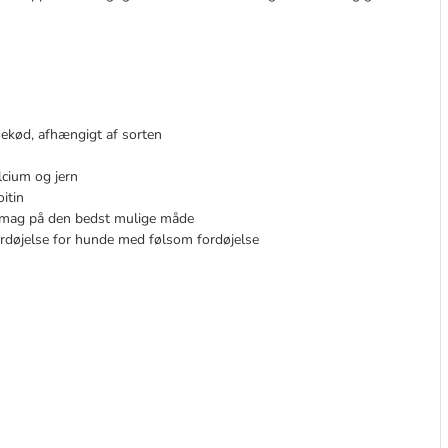
inekød, afhængigt af sorten
lcium og jern
itin
 smag på den bedst mulige måde
rdøjelse for hunde med følsom fordøjelse