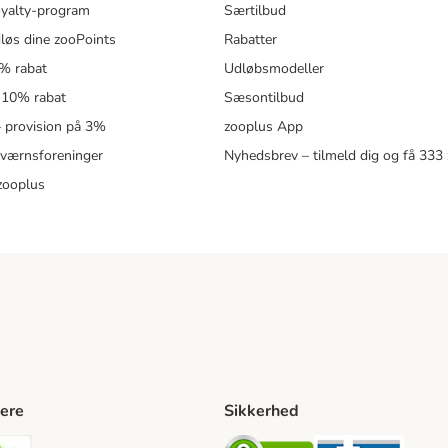
oyalty-program
Særtilbud
løs dine zooPoints
Rabatter
5% rabat
Udløbsmodeller
 10% rabat
Sæsontilbud
 – provision på 3%
zooplus App
eværnsforeninger
Nyhedsbrev – tilmeld dig og få 333
zooplus
ere
Sikkerhed
ping Method
stnord Shipping Method
Bring Shipping Method
Security
Securit