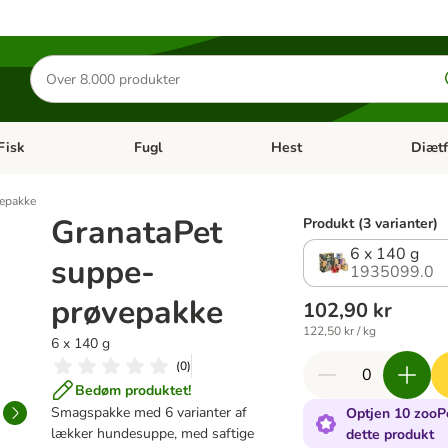
Søg
efter
produkter
Fisk
Fugl
Hest
Diætf
en kategori menu: Gnaver
Åben kategori menu: Fisk
Åben kategori menu: Fugl
Åben ka
epakke
GranataPet
Produkt (3 varianter)
6 x 140 g
suppe-
1935099.0
prøvepakke
102,90 kr
122,50 kr / kg
6 x 140 g
(
0
)
Bedøm produktet!
Smagspakke med 6 varianter af
Optjen 10 zooPo
lækker hundesuppe, med saftige
dette produkt