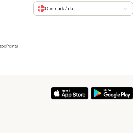
Danmark / da
 zooPoints
y