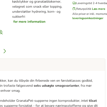
kødstykker og granatæblekerner,
Leveringstid 2-4 hverda
velegnet som snack eller topping,
Returpolitik
Læs mere
understøtter hydrering, korn- og
Alle priser er inkl. moms
me
sukkerfri
leveringsomkostninger
for mere information
er, kan du tilbyde din firbenede ven en førsteklasses godbid,
din trofaste følgesvend
seks udsøgte smagsvarianter
, fra mør
r enhver smag.
 indeholder GranataPet-supperne ingen kornprodukter, intet
tilsat
s supperne forsigtigt - for at bevare næringsstofferne og give dit