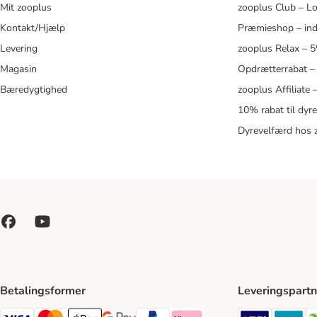
Mit zooplus
zooplus Club – L
Kontakt/Hjælp
Præmieshop – ind
Levering
zooplus Relax – 
Magasin
Opdrætterrabat –
Bæredygtighed
zooplus Affiliate
10% rabat til dyr
Dyrevelfærd hos 
Betalingsformer
Leveringspartn
GLS Ship
Po