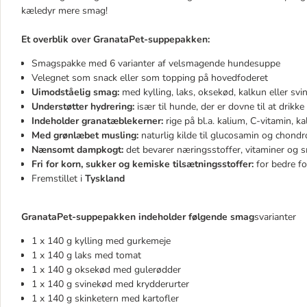
kæledyr mere smag!
Et overblik over GranataPet-suppepakken:
Smagspakke med 6 varianter af velsmagende hundesuppe
Velegnet som snack eller som topping på hovedfoderet
Uimodståelig smag:
med
kylling, laks, oksekød, kalkun eller sv
Understøtter hydrering:
især til hunde, der er dovne til at drikke
Indeholder granatæblekerner:
rige på bl.a. kalium, C-vitamin, ka
Med grønlæbet musling:
naturlig kilde til glucosamin og chondro
Nænsomt dampkogt:
det bevarer næringsstoffer, vitaminer og
Fri for korn, sukker og kemiske tilsætningsstoffer:
for bedre fo
Fremstillet i
Tyskland
GranataPet-suppepakken indeholder følgende smag
svarianter
1 x 140 g kylling med gurkemeje
1 x 140 g laks med tomat
1 x 140 g oksekød med gulerødder
1 x 140 g svinekød med krydderurter
1 x 140 g skinketern med kartofler