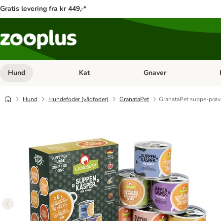
Gratis levering fra kr 449,-*
Hund
Kat
Gnaver
Åben kategori menu: Hund
Åben kategori menu: Kat
Åb
Hund
Hundefoder (vådfoder)
GranataPet
GranataPet suppe-prøv