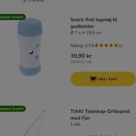
3 varianter
ooplus favorit
Snack Roll legetøj til
godbidder
Ø 7 x H 15,5 cm
Rating: 4.7/5
(
6
)
39,90 kr
39,90 kr / stk.
Læg i kurv
ooplus favorit
TIAKI Teleskop-Drillepind
med Fjer
1 stk.