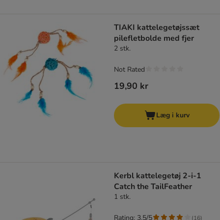
TIAKI kattelegetøjssæt
pilefletbolde med fjer
2 stk.
Not Rated
19,90 kr
Læg i kurv
Kerbl kattelegetøj 2-i-1
Catch the TailFeather
1 stk.
Rating: 3.5/5
(
16
)