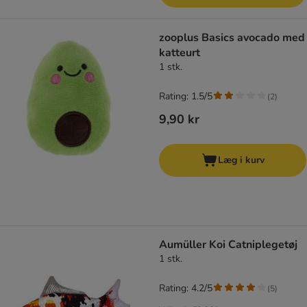
zooplus Basics avocado med
katteurt
1 stk.
Rating: 1.5/5
(
2
)
9,90 kr
Læg i kurv
Aumüller Koi Catniplegetøj
1 stk.
Rating: 4.2/5
(
5
)