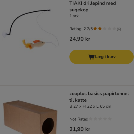
TIAKI drillepind med
sugekop
1 stk.
Rating: 2.2/5
(
6
)
24,90 kr
Læg i kurv
zooplus basics papirtunnel
til katte
B 27 x H 22 x L 65 cm
Not Rated
21,90 kr