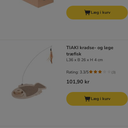
Læg i kurv
TIAKI kradse- og lege
træfisk
L36 x B 26 x H 4 cm
Rating: 3.3/5
(
3
)
101,90 kr
Læg i kurv