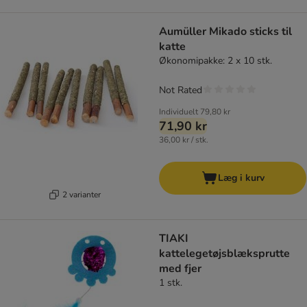
Aumüller Mikado sticks til
katte
Økonomipakke: 2 x 10 stk.
Not Rated
Individuelt
79,80 kr
71,90 kr
36,00 kr / stk.
Læg i kurv
2 varianter
TIAKI
kattelegetøjsblæksprutte
med fjer
1 stk.