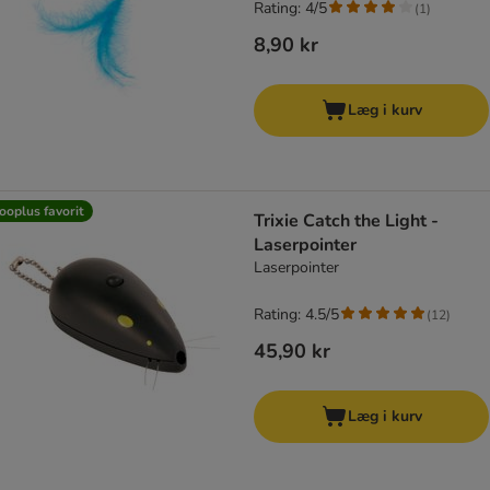
Rating: 4/5
(
1
)
8,90 kr
Læg i kurv
ooplus favorit
Trixie Catch the Light -
Laserpointer
Laserpointer
Rating: 4.5/5
(
12
)
45,90 kr
Læg i kurv