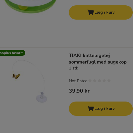
Læg i kurv
ooplus favorit
TIAKI kattelegetøj
sommerfugl med sugekop
1 stk
Not Rated
39,90 kr
Læg i kurv