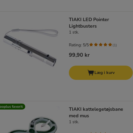
TIAKI LED Pointer
Lightbusters
1 stk.
Rating: 5/5
(
1
)
99,90 kr
Læg i kurv
ooplus favorit
TIAKI kattelegetøjsbane
med mus
1 stk.