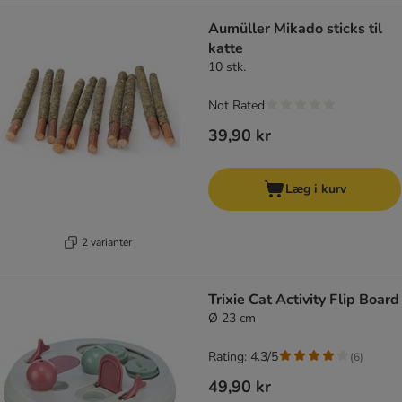
Aumüller Mikado sticks til
katte
10 stk.
Not Rated
39,90 kr
Læg i kurv
2 varianter
Trixie Cat Activity Flip Board
Ø 23 cm
Rating: 4.3/5
(
6
)
49,90 kr