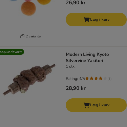
26,90 kr
Læg i kurv
2 varianter
ooplus favorit
Modern Living Kyoto
Silvervine Yakitori
1 stk.
Rating: 4/5
(
1
)
28,90 kr
Læg i kurv