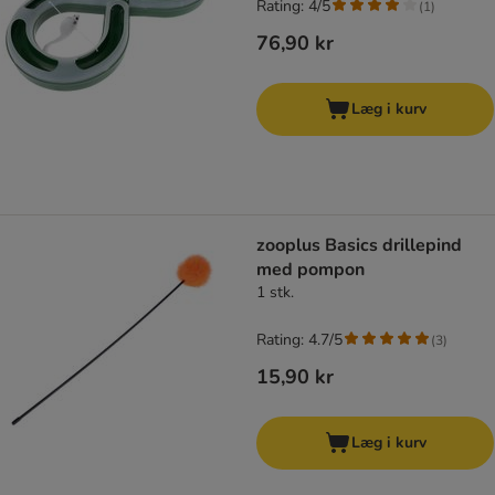
Rating: 4/5
(
1
)
76,90 kr
Læg i kurv
zooplus Basics drillepind
med pompon
1 stk.
Rating: 4.7/5
(
3
)
15,90 kr
Læg i kurv