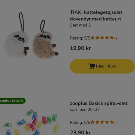
TIAKI kattelegetøjssæt
dovendyr med katteurt
Sæt med 2
Rating: 5/5
(
1
)
19,90 kr
Læg i kurv
ooplus favorit
zooplus Basics spiral-sæt
sæt med 20 stk.
Rating: 5/5
(
4
)
23,90 kr