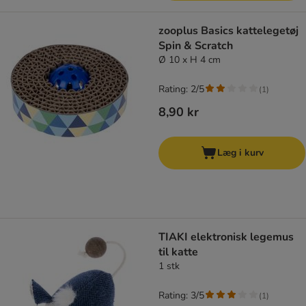
zooplus Basics kattelegetøj
Spin & Scratch
Ø 10 x H 4 cm
Rating: 2/5
(
1
)
8,90 kr
Læg i kurv
TIAKI elektronisk legemus
til katte
1 stk
Rating: 3/5
(
1
)