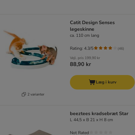
Catit Design Senses
legeskinne
ca. 110 cm lang
Rating: 4.3/5
(
46
)
Vejl. pris
199,90 kr
88,90 kr
Læg i kurv
2 varianter
beeztees kradsebræt Star
L 44,5 x B 21 x H 8 cm
Not Rated