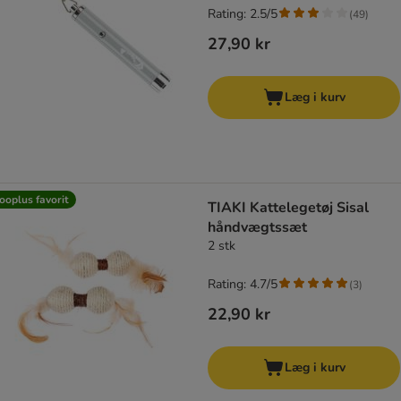
Rating: 2.5/5
(
49
)
27,90 kr
Læg i kurv
ooplus favorit
TIAKI Kattelegetøj Sisal
håndvægtssæt
2 stk
Rating: 4.7/5
(
3
)
22,90 kr
Læg i kurv