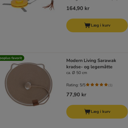
164,90 kr
Læg i kurv
ooplus favorit
Modern Living Sarawak
kradse- og legemåtte
ca. Ø 50 cm
Rating: 5/5
(
1
)
77,90 kr
Læg i kurv