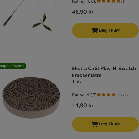
Rating: 4.7/5
(
3
)
46,90 kr
Læg i kurv
ooplus favorit
Ekstra Catit Play-N-Scratch
kradsemåtte
1 stk.
Rating: 4.3/5
(
24
)
11,90 kr
Læg i kurv