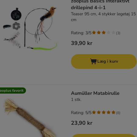
zooplus Basics Interaktivt
drillepind 4-i-1
Teaser 95 cm, 4 stykker legetøj 15
cm
Rating: 3/5
(
3
)
39,90 kr
Læg i kurv
ooplus favorit
Aumüller Matabirulle
1 stk.
Rating: 5/5
(
8
)
23,90 kr