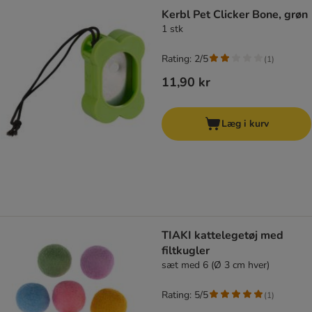
Kerbl Pet Clicker Bone, grøn
1 stk
Rating: 2/5
(
1
)
11,90 kr
Læg i kurv
TIAKI kattelegetøj med
filtkugler
sæt med 6 (Ø 3 cm hver)
Rating: 5/5
(
1
)