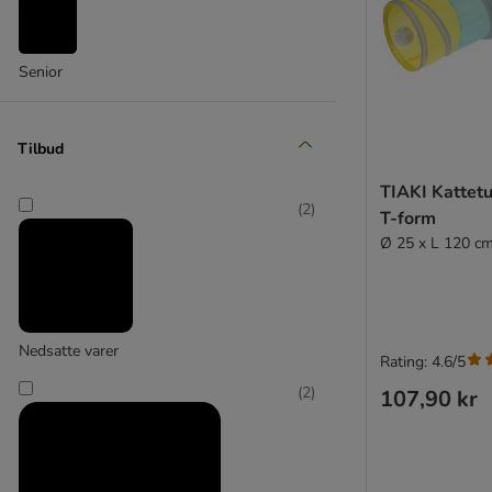
Senior
Tilbud
TIAKI Kattetu
(
2
)
T-form
Ø 25 x L 120 c
Nedsatte varer
Rating: 4.6/5
(
2
)
107,90 kr