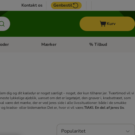
Kontakt os
Genbestil
Kurv
oder
Mærker
% Tilbud
tegori menu: Hest
Åben kategori menu: Diætfoder
Åben kategori menu: Mærk
em dig og dit kæledyr er noget særligt – noget, der kun tilhører jer. Tværtimod vil vi
eneste lykkelige øjeblik, uanset om det er legetøjet, den gnaver i, kradsetræet, som
kal være det mærke, der er ved jeres side i alle livssituationer: både i de smukke
r og kradse- eller bidemærker.
Det er, hvor vi vil være.
TIAKI. En del af jeres liv.
Popularitet