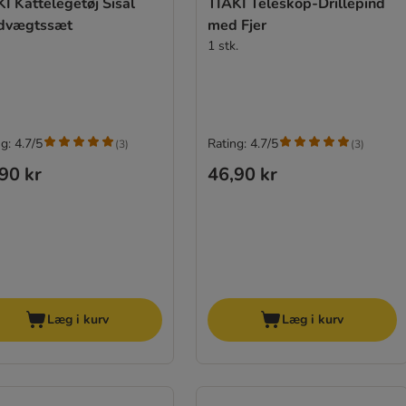
I Kattelegetøj Sisal
TIAKI Teleskop-Drillepind
dvægtssæt
med Fjer
1 stk.
g: 4.7/5
Rating: 4.7/5
(
3
)
(
3
)
90 kr
46,90 kr
Læg i kurv
Læg i kurv