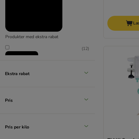
Læ
Produkter med ekstra rabat
(
12
)
Ekstra rabat
zooplus favorit
Pris
Pris per kilo