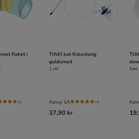
nnel Raket i
TIAKI kat fiskestang
TIA
guldsmed
dov
m
1 stk
Sæt 
Rating: 5/5
Ratin
(
5
)
(
4
)
37,90 kr
19,