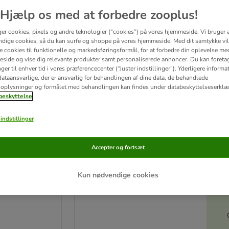
Hjælp os med at forbedre zooplus!
ve been changed
ger cookies, pixels og andre teknologier (“cookies”) på vores hjemmeside. Vi bruger 
dige cookies, så du kan surfe og shoppe på vores hjemmeside. Med dit samtykke vil
re cookies til funktionelle og markedsføringsformål, for at forbedre din oplevelse me
side og vise dig relevante produkter samt personaliserede annoncer. Du kan foreta
er til enhver tid i vores præferencecenter (“Juster indstillinger”). Yderligere inform
ataansvarlige, der er ansvarlig for behandlingen af ​​dine data, de behandlede
oplysninger og formålet med behandlingen kan findes under databeskyttelseserklæ
eskyttelse
indstillinger
Accepter og fortsæt
Akt
2 varianter
Kun nødvendige cookies
-Sæt
TIAKI Spiral-Sæt
12er Set