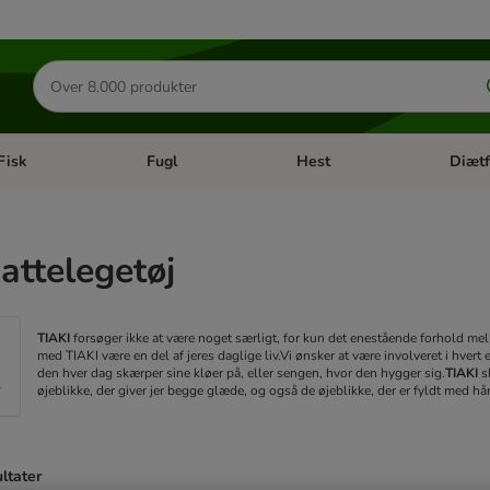
Søg
efter
produkter
Fisk
Fugl
Hest
Diætf
en kategori menu: Gnaver
Åben kategori menu: Fisk
Åben kategori menu: Fugl
Åben ka
attelegetøj
TIAKI
forsøger ikke at være noget særligt, for kun det enestående forhold mell
med TIAKI være en del af jeres daglige liv.
Vi ønsker at være involveret i hvert 
den hver dag skærper sine kløer på, eller sengen, hvor den hygger sig.
TIAKI
s
øjeblikke, der giver jer begge glæde, og også de øjeblikke, der er fyldt med hå
ultater