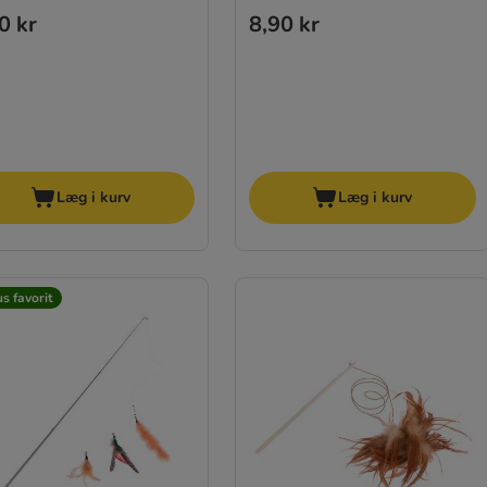
0 kr
8,90 kr
Læg i kurv
Læg i kurv
s favorit