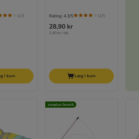
Rating: 4.3/5
(
17
)
(
17
)
28,90 kr
2,40 kr / stk.
g i kurv
Læg i kurv
zooplus favorit