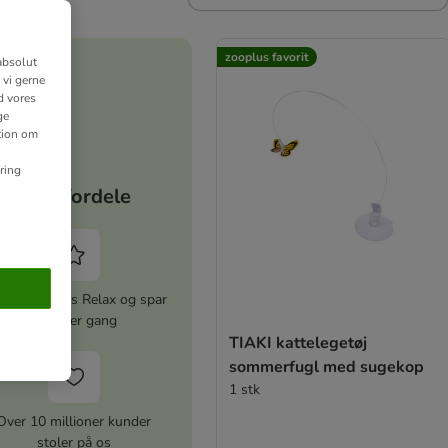
zooplus favorit
absolut
 vi gerne
d vores
ge
ation om
ring
Dine fordele
iver zooplus Relax og spar
5% hver gang
TIAKI kattelegetøj
sommerfugl med sugekop
1 stk
Over 10 millioner kunder
stoler på os