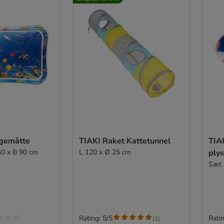
egemåtte
TIAKI Raket Kattetunnel
TIA
40 x B 90 cm
L 120 x Ø 25 cm
ply
Sæt 
Rating: 5/5
Ratin
(
1
)