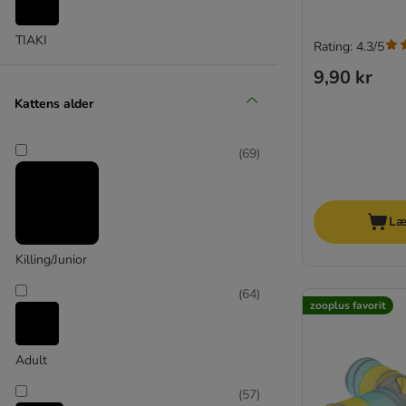
TIAKI
Rating: 4.3/5
9,90 kr
Kattens alder
(
69
)
Læ
Killing/Junior
(
64
)
zooplus favorit
Adult
(
57
)