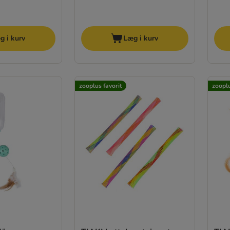
g i kurv
Læg i kurv
zooplus favorit
zooplu