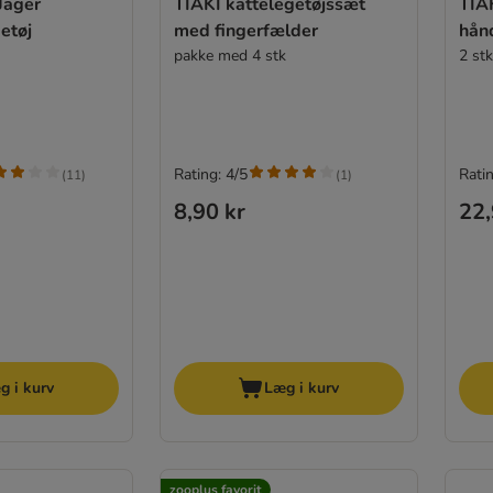
Jäger
TIAKI kattelegetøjssæt
TIAK
etøj
med fingerfælder
hån
pakke med 4 stk
2 stk
Rating: 4/5
Ratin
(
11
)
(
1
)
8,90 kr
22,
g i kurv
Læg i kurv
zooplus favorit