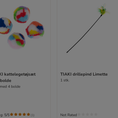
KI kattelegetøjsæt
TIAKI drillepind Limette
sbolde
1 stk.
med 4 bolde
g: 5/5
Not Rated
(
1
)