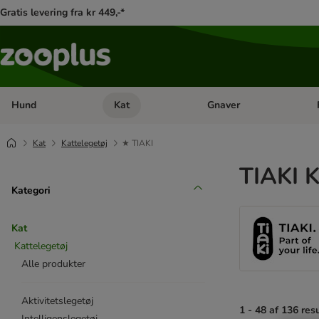
Gratis levering fra kr 449,-*
Hund
Kat
Gnaver
Åben kategori menu: Hund
Åben kategori menu: Kat
Åb
Kat
Kattelegetøj
★ TIAKI
TIAKI K
Kategori
Kat
Kattelegetøj
Alle produkter
Aktivitetslegetøj
1 - 48 af 136 res
Intelligenslegetøj