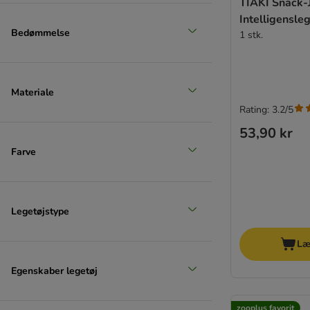
TIAKI Snack-
Intelligensleg
Bedømmelse
1 stk.
Materiale
Rating: 3.2/5
53,90 kr
Farve
Legetøjstype
Læ
Egenskaber legetøj
zooplus favorit