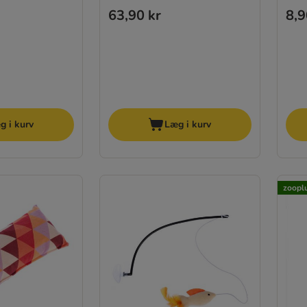
63,90 kr
8,9
g i kurv
Læg i kurv
zooplu