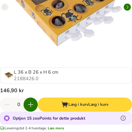
L 36 x B 26 x H 6 cm
2188426.0
146,90 kr
Læg i kurv
Læg i kurv
Optjen 15 zooPoints for dette produkt
Leveringstid 2-4 hverdage.
Læs mere