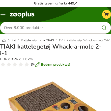
Gratis levering fra kr 449,-*
Menu
kategori
Søg
efter
produkter
Kat
Kattelegetøj
★ TIAKI
TIAKI kattelegetøj Whack-a-mole 2-i-1
TIAKI kattelegetøj Whack-a-mole 2-
i-1
L 36 x B 26 x H 6 cm
Bedøm produktet!
(
0
)