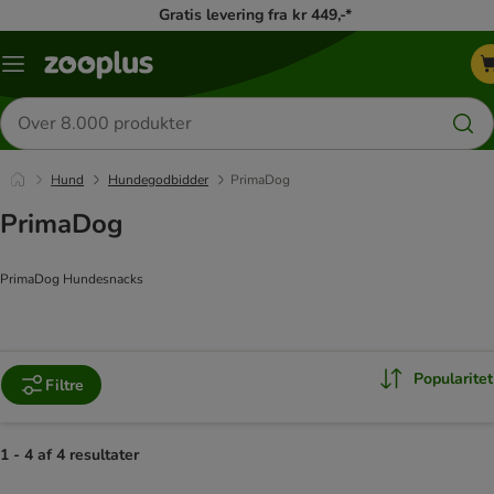
Gratis levering fra kr 449,-*
Menu
kategori
Søg
efter
produkter
Hund
Hundegodbidder
PrimaDog
PrimaDog
PrimaDog Hundesnacks
Popularitet
Filtre
1 - 4 af 4 resultater
product items have been changed