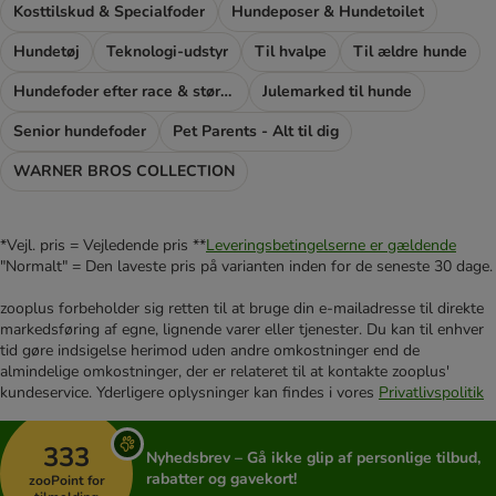
Kosttilskud & Specialfoder
Hundeposer & Hundetoilet
Hundetøj
Teknologi-udstyr
Til hvalpe
Til ældre hunde
Hundefoder efter race & størrelse
Julemarked til hunde
Senior hundefoder
Pet Parents - Alt til dig
WARNER BROS COLLECTION
*Vejl. pris = Vejledende pris **
Leveringsbetingelserne er gældende
"Normalt" = Den laveste pris på varianten inden for de seneste 30 dage.
zooplus forbeholder sig retten til at bruge din e-mailadresse til direkte
markedsføring af egne, lignende varer eller tjenester. Du kan til enhver
tid gøre indsigelse herimod uden andre omkostninger end de
almindelige omkostninger, der er relateret til at kontakte zooplus'
kundeservice. Yderligere oplysninger kan findes i vores
Privatlivspolitik
333
Nyhedsbrev – Gå ikke glip af personlige tilbud,
rabatter og gavekort!
zooPoint for