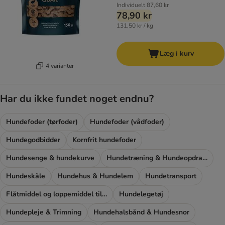
Individuelt
87,60 kr
78,90 kr
131,50 kr / kg
Læg i kurv
4 varianter
Har du ikke fundet noget endnu?
Hundefoder (tørfoder)
Hundefoder (vådfoder)
Hundegodbidder
Kornfrit hundefoder
Hundesenge & hundekurve
Hundetræning & Hundeopdragelse
Hundeskåle
Hundehus & Hundelem
Hundetransport
Flåtmiddel og loppemiddel til hunde
Hundelegetøj
Hundepleje & Trimning
Hundehalsbånd & Hundesnor