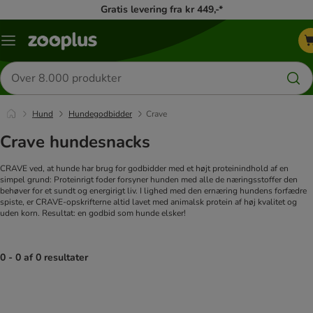
Gratis levering fra kr 449,-*
Menu
kategori
Søg
efter
produkter
Hund
Hundegodbidder
Crave
Crave hundesnacks
CRAVE ved, at hunde har brug for godbidder med et højt proteinindhold af en
simpel grund: Proteinrigt foder forsyner hunden med alle de næringsstoffer den
behøver for et sundt og energirigt liv. I lighed med den ernæring hundens forfædre
spiste, er CRAVE-opskrifterne altid lavet med animalsk protein af høj kvalitet og
uden korn. Resultat: en godbid som hunde elsker!
0 - 0 af 0 resultater
product items have been changed