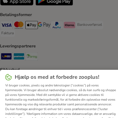
Betalingsformer
Bankoverførsel
Bankoverførsel Payment
VISA Payment Method
Mastercard Payment Method
Apply pay Payment Method
Google Pay Payment Method
paypal Payment Method
Klarna Payment Method
Faktura
Faktura Payment Method
Leveringspartnere
GLS Shipping Method
Postnord Shipping Method
Bring Shipping Method
Sikkerhed
Hjælp os med at forbedre zooplus!
Security
Security
Vi bruger cookies, pixels og andre teknologier (“cookies”) på vores
hjemmeside. Vi bruger absolut nødvendige cookies, så du kan surfe og shoppe
på vores hjemmeside. Med dit samtykke vil vi gerne aktivere cookies til
funktionelle og markedsføringsformål, for at forbedre din oplevelse med vores
hjemmeside og vise dig relevante produkter samt personaliserede annoncer.
Du kan foretage ændringer til enhver tid i vores præferencecenter (“Juster
Om os
Job hos zooplus
Firmaoplysninger
indstillinger”). Yderligere information om vores dataansvarlige, der er ansvarlig