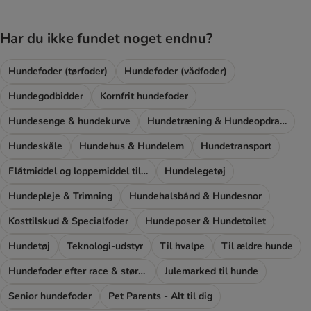
Har du ikke fundet noget endnu?
Hundefoder (tørfoder)
Hundefoder (vådfoder)
Hundegodbidder
Kornfrit hundefoder
Hundesenge & hundekurve
Hundetræning & Hundeopdragelse
Hundeskåle
Hundehus & Hundelem
Hundetransport
Flåtmiddel og loppemiddel til hunde
Hundelegetøj
Hundepleje & Trimning
Hundehalsbånd & Hundesnor
Kosttilskud & Specialfoder
Hundeposer & Hundetoilet
Hundetøj
Teknologi-udstyr
Til hvalpe
Til ældre hunde
Hundefoder efter race & størrelse
Julemarked til hunde
Senior hundefoder
Pet Parents - Alt til dig