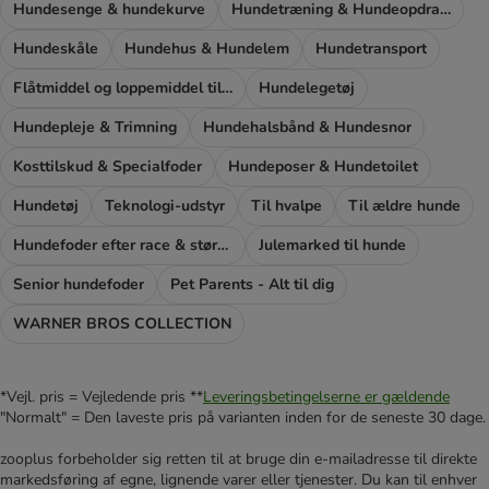
Hundesenge & hundekurve
Hundetræning & Hundeopdragelse
Hundeskåle
Hundehus & Hundelem
Hundetransport
Flåtmiddel og loppemiddel til hunde
Hundelegetøj
Hundepleje & Trimning
Hundehalsbånd & Hundesnor
Kosttilskud & Specialfoder
Hundeposer & Hundetoilet
Hundetøj
Teknologi-udstyr
Til hvalpe
Til ældre hunde
Hundefoder efter race & størrelse
Julemarked til hunde
Senior hundefoder
Pet Parents - Alt til dig
WARNER BROS COLLECTION
*Vejl. pris = Vejledende pris **
Leveringsbetingelserne er gældende
"Normalt" = Den laveste pris på varianten inden for de seneste 30 dage.
zooplus forbeholder sig retten til at bruge din e-mailadresse til direkte
markedsføring af egne, lignende varer eller tjenester. Du kan til enhver