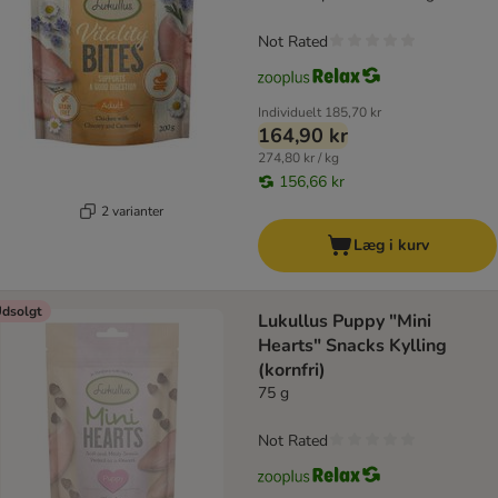
Not Rated
Individuelt
185,70 kr
164,90 kr
274,80 kr / kg
156,66 kr
2 varianter
Læg i kurv
dsolgt
Lukullus Puppy "Mini
Hearts" Snacks Kylling
(kornfri)
75 g
Not Rated