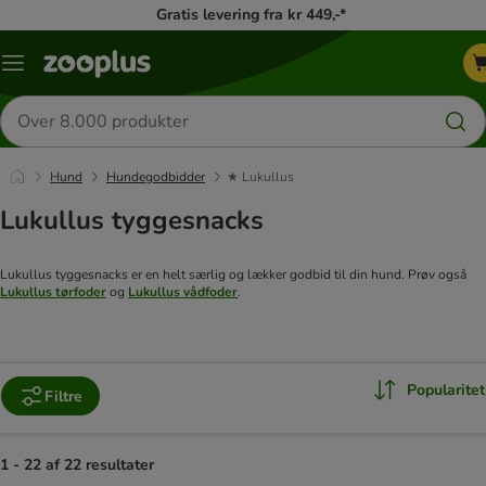
Gratis levering fra kr 449,-*
Menu
kategori
Søg
efter
produkter
Hund
Hundegodbidder
★ Lukullus
Lukullus tyggesnacks
Lukullus tyggesnacks er en helt særlig og lækker godbid til din hund. Prøv også
Lukullus tørfoder
og
Lukullus vådfoder
.
Popularitet
Filtre
1 - 22 af 22 resultater