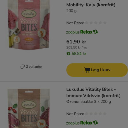
Mobility: Kalv (kornfrit)
200 g
Not Rated
61,90 kr
309,50 kr / kg
58,81 kr
2 varianter
Læg i kurv
Lukullus Vitality Bites -
Immun: Vildsvin (kornfrit)
Økonomipakke 3 x 200 g
Not Rated