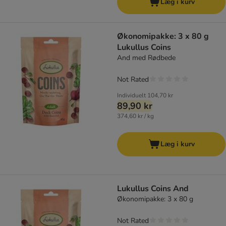
Læg i kurv
Økonomipakke: 3 x 80 g
Lukullus Coins
And med Rødbede
Not Rated
Individuelt
104,70 kr
89,90 kr
374,60 kr / kg
Læg i kurv
Lukullus Coins And
Økonomipakke: 3 x 80 g
Not Rated