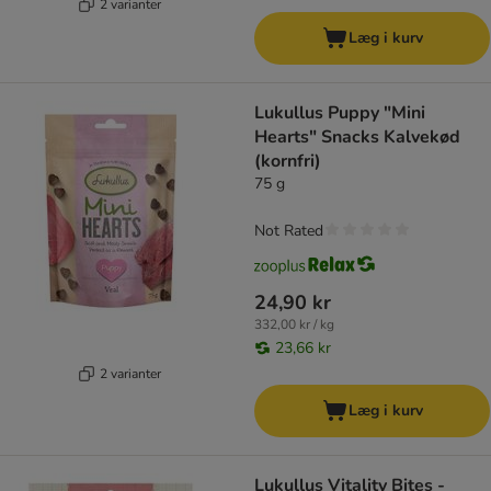
2 varianter
Læg i kurv
Lukullus Puppy "Mini
Hearts" Snacks Kalvekød
(kornfri)
75 g
Not Rated
24,90 kr
332,00 kr / kg
23,66 kr
2 varianter
Læg i kurv
Lukullus Vitality Bites -