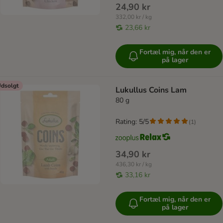
24,90 kr
332,00 kr / kg
23,66 kr
Fortæl mig, når den er
på lager
dsolgt
Lukullus Coins Lam
80 g
Rating: 5/5
(
1
)
34,90 kr
436,30 kr / kg
33,16 kr
Fortæl mig, når den er
på lager