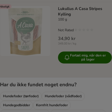
dsolgt
Lukullus A Casa Stripes
Kylling
100 g
Not Rated
34,90 kr
349,00 kr / kg
Fortæl mig, når den er
på lager
Har du ikke fundet noget endnu?
Hundefoder (tørfoder)
Hundefoder (vådfoder)
Hundegodbidder
Kornfrit hundefoder