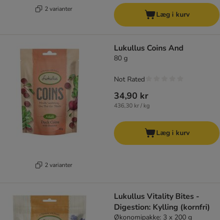
2 varianter
Læg i kurv
Lukullus Coins And
80 g
Not Rated
34,90 kr
436,30 kr / kg
Læg i kurv
2 varianter
Lukullus Vitality Bites -
Digestion: Kylling (kornfri)
Økonomipakke: 3 x 200 g