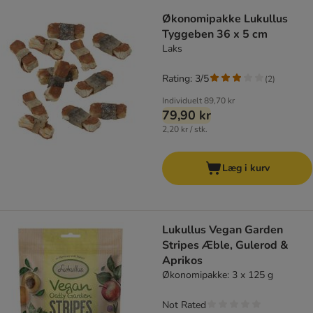
product items have been changed
Økonomipakke Lukullus
Tyggeben 36 x 5 cm
Laks
Rating: 3/5
(
2
)
Individuelt
89,70 kr
79,90 kr
2,20 kr / stk.
Læg i kurv
Lukullus Vegan Garden
Stripes Æble, Gulerod &
Aprikos
Økonomipakke: 3 x 125 g
Not Rated