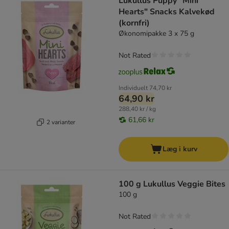
Lukullus Puppy "Mini
Hearts" Snacks Kalvekød
(kornfri)
Økonomipakke 3 x 75 g
Not Rated
Individuelt
74,70 kr
64,90 kr
288,40 kr / kg
61,66 kr
2 varianter
Læg i kurv
100 g Lukullus Veggie Bites
100 g
Not Rated