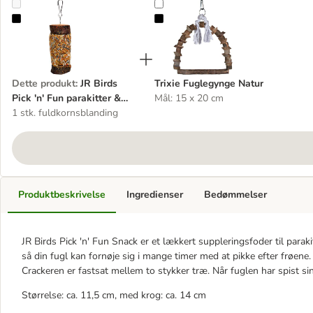
JR Birds Pick 'n' Fun parakitter & papegøjer
Trixie Fuglegynge Natur
Dette produkt
:
JR Birds
Trixie Fuglegynge Natur
Pick 'n' Fun parakitter &
Mål: 15 x 20 cm
papegøjer
1 stk. fuldkornsblanding
Produktbeskrivelse
Ingredienser
Bedømmelser
JR Birds Pick 'n' Fun Snack er et lækkert suppleringsfoder til parak
så din fugl kan fornøje sig i mange timer med at pikke efter frøene.
Crackeren er fastsat mellem to stykker træ. Når fuglen har spist sin
Størrelse: ca. 11,5 cm, med krog: ca. 14 cm