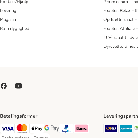
Kontakt/Hjælp
Præmieshop – ind
Levering
zooplus Relax – 
Magasin
Opdrætterrabat –
Bæredygtighed
zooplus Affiliate
10% rabat til dyr
Dyrevelfærd hos 
Betalingsformer
Leveringspartn
GLS Ship
Po
VISA Payment Method
Mastercard Payment Method
Apply pay Payment Method
Google Pay Payment Method
paypal Payment Method
Klarna Payment Method