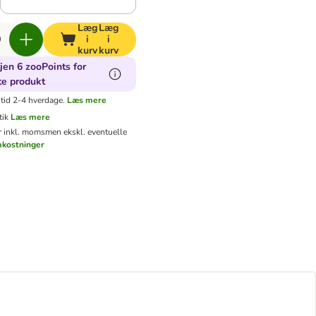
Læg
Læg
i
i
kurv
kurv
jen 6 zooPoints for
te produkt
tid 2-4 hverdage.
Læs mere
tik
Læs mere
er inkl. moms
men ekskl. eventuelle
mkostninger