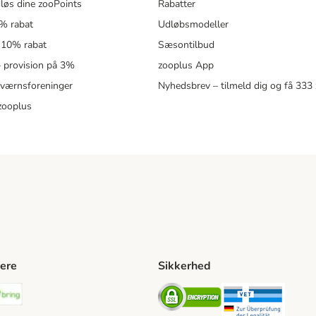
løs dine zooPoints
Rabatter
5% rabat
Udløbsmodeller
 10% rabat
Sæsontilbud
 – provision på 3%
zooplus App
eværnsforeninger
Nyhedsbrev – tilmeld dig og få 333
zooplus
ere
Sikkerhed
ping Method
stnord Shipping Method
Bring Shipping Method
Security
Securit