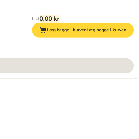
0,00 kr
I alt
Læg begge i kurven
Læg begge i kurven