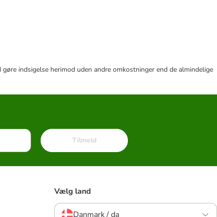
r tid gøre indsigelse herimod uden andre omkostninger end de almindelige
Tilmeld
Vælg land
Danmark / da