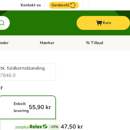
Kontakt os
Genbestil
Kurv
oder
Mærker
% Tilbud
tegori menu: Hest
Åben kategori menu: Diætfoder
Åben kategori menu: Mærk
stk. fuldkornsblanding
7846.0
kr
Enkelt
55,90 kr
levering
47,50 kr
-15%