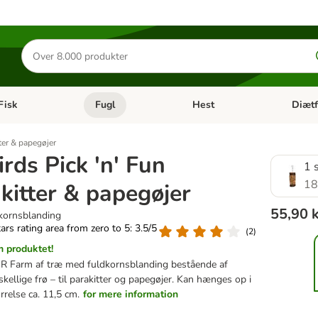
Søg
efter
produkter
Fisk
Fugl
Hest
Diætf
en kategori menu: Gnaver
Åben kategori menu: Fisk
Åben kategori menu: Fugl
Åben ka
tter & papegøjer
irds Pick 'n' Fun
1 
18
kitter & papegøjer
55,90 
dkornsblanding
tars rating area from zero to 5: 3.5/5
(
2
)
 produktet!
JR Farm af træ med fuldkornsblanding bestående af
kellige frø – til parakitter og papegøjer. Kan hænges op i
rrelse ca. 11,5 cm.
for mere information