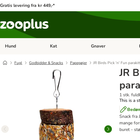
Gratis levering fra kr 449,-*
Hund
Kat
Gnaver
Åben kategori menu: Hund
Åben kategori menu: Kat
Åb
Fugl
Godbidder & Snacks
Papegøjer
JR Birds Pick 'n' Fun paraki
JR B
para
1 stk. ful
This is a s
Bedøm
Snack fra 
mange fors
buret - stø