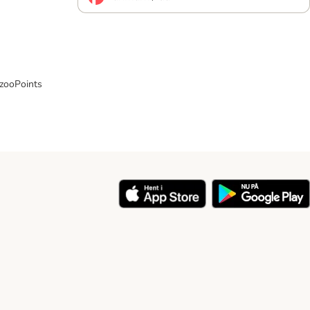
 zooPoints
y