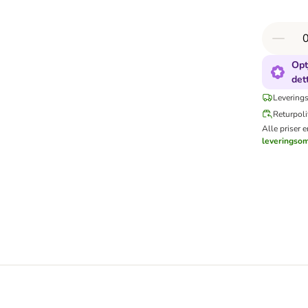
Opt
det
Leverings
Returpoli
Alle priser 
leveringso