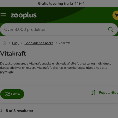
Gratis levering fra kr 449,-*
Menu
kategori
Søg
efter
produkter
Fugl
Godbidder & Snacks
Vitakraft
Vitakraft
De tyskproducerede Vitakraft snacks er elskede af alle fuglearter og individuelt
tilpassede hver enkelt art. Vitakraft fuglesnacks vækker ægte glæde hos alle
prydfugle!
Popularitet
Filtre
1 - 8 af 8 resultater