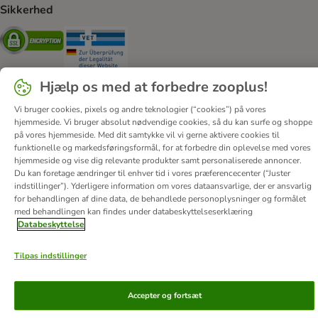
Sikkerhed
Security
Security
Hjælp os med at forbedre zooplus!
Vi bruger cookies, pixels og andre teknologier (“cookies”) på vores
hjemmeside. Vi bruger absolut nødvendige cookies, så du kan surfe og shoppe
Om os
Job hos zooplus
Firmaoplysninger
på vores hjemmeside. Med dit samtykke vil vi gerne aktivere cookies til
Forordning om digitale tjenester
Generelle vilkår
funktionelle og markedsføringsformål, for at forbedre din oplevelse med vores
hjemmeside og vise dig relevante produkter samt personaliserede annoncer.
Fortryd aftale
Betaling
Levering
Databeskyttelse
Du kan foretage ændringer til enhver tid i vores præferencecenter (“Juster
Tilgængelighedserklæring
Corporate Website
indstillinger”). Yderligere information om vores dataansvarlige, der er ansvarlig
for behandlingen af ​​dine data, de behandlede personoplysninger og formålet
med behandlingen kan findes under databeskyttelseserklæring
© zooplus SE
2026
Databeskyttelse
Tilpas indstillinger
Accepter og fortsæt