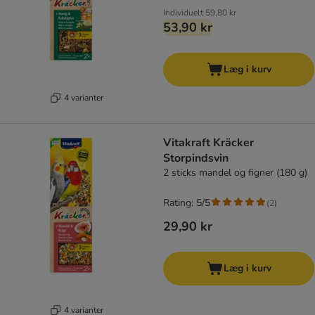
Individuelt
59,80 kr
53,90 kr
Læg i kurv
4 varianter
Vitakraft Kräcker
Storpindsvin
2 sticks mandel og figner (180 g)
Rating: 5/5
(
2
)
29,90 kr
Læg i kurv
4 varianter