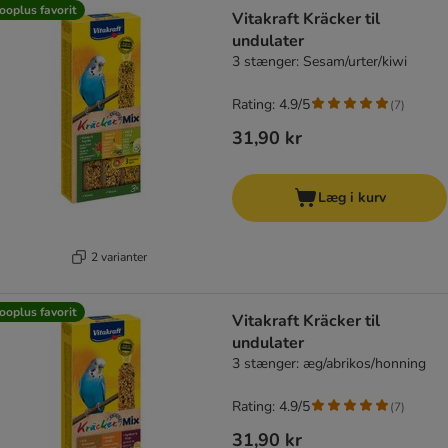
product items have been changed
ooplus favorit
Vitakraft Kräcker til
undulater
3 stænger: Sesam/urter/kiwi
Rating: 4.9/5
(
7
)
31,90 kr
Læg i kurv
2 varianter
ooplus favorit
Vitakraft Kräcker til
undulater
3 stænger: æg/abrikos/honning
Rating: 4.9/5
(
7
)
31,90 kr