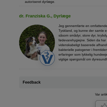
autoriseret dyrlæge.
dr. Franziska G., Dyrlæge
Jeg gennemførte en omfattende 
Tyskland, og kunne der samle er
såsom smådyr, store dyr, krybdy
fødevarehygiejne. Siden da har 
videnskabeligt baserede afhandl
bakterielle patogener i fremtid
erfaringer som lykkelig hundeeje
vigtige spørgsmål om dyresund
Feedback
Var art