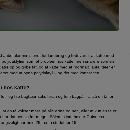
d anbefaler ministeriet for landbrug og fødevarer, at katte med
er polydaktylien som et problem hos katte, men snarere som en
latre op og gribe fat, og at katte med et “normalt” antal tæer er
rettet mod at opnå polydaktyli – og det med katteracen
i hos katte?
 for- og fire bagtæer seks foran og fem bagpå – altså en tå for
t en tå vokser mere på alle arme og ben, eller at kun én tå er
å har dannet sig for meget. Således indeholder Guinness
ngiveligt har hele 28 tæer i stedet for 18.