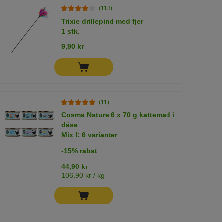
(113)
Trixie drillepind med fjer
1 stk.
9,90 kr
(11)
Cosma Nature 6 x 70 g kattemad i
dåse
Mix I: 6 varianter
-15% rabat
44,90 kr
106,90 kr / kg