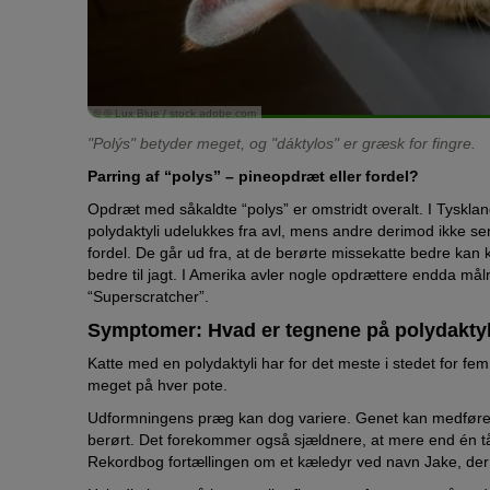
© © Lux Blue / stock.adobe.com
"Polýs" betyder meget, og "dáktylos" er græsk for fingre.
Parring af “polys” – pineopdræt eller fordel?
Opdræt med såkaldte “polys” er omstridt overalt. I Tysklan
polydaktyli udelukkes fra avl, mens andre derimod ikke s
fordel. De går ud fra, at de berørte missekatte bedre kan k
bedre til jagt. I Amerika avler nogle opdrættere endda mål
“Superscratcher”.
Symptomer: Hvad er tegnene på polydaktyl
Katte med en polydaktyli har for det meste i stedet for fem
meget på hver pote.
Udformningens præg kan dog variere. Genet kan medføre, a
berørt. Det forekommer også sjældnere, at mere end én t
Rekordbog fortællingen om et kæledyr ved navn Jake, der a