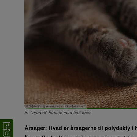
© © Marina Красавина / stock.adobe.com
En “normal” forpote med fem tæer.
Årsager: Hvad er årsagerne til polydaktyli 