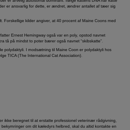
, der er arvelig autosomal dominant. Ifølge kattens DNA har katte
er er ansvarlig for dette, er ændret, ændrer antallet af tæer sig
t. Forskellige kilder angiver, at 40 procent af Maine Coons med
rfatter Ernest Hemingway også var en poly, opstod navnet
ra tå på mindst to poter bærer også navnet “skibskatte”.
 polydaktyli. I modsætning til Maine Coon er polydaktyli hos
lge TICA (The International Cat Association).
r ikke beregnet til at erstatte professionel veterinær rådgivning,
 bekymringer om dit kæledyrs helbred, skal du altid kontakte en