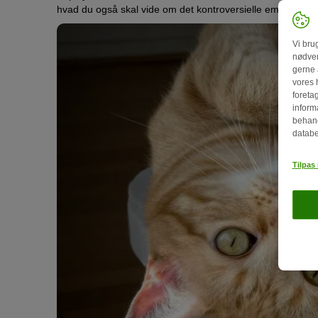
hvad du også skal vide om det kontroversielle emne.
Vi bru
nødven
gerne 
vores 
foretag
inform
behand
databe
Tilpas 