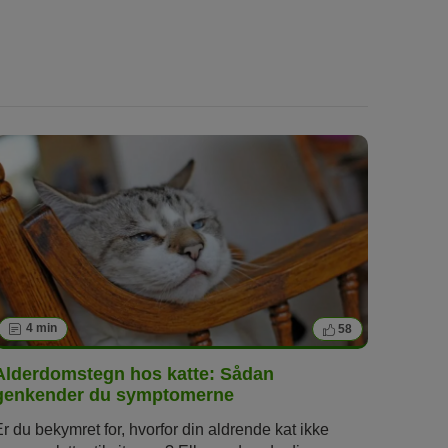
4 min
58
Alderdomstegn hos katte: Sådan
genkender du symptomerne
Er du bekymret for, hvorfor din aldrende kat ikke