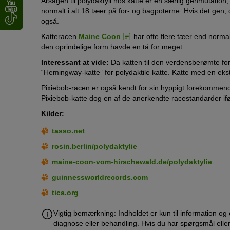
Årsagen til polydaktyli hos katte er en særlig genmutation
normalt i alt 18 tæer på for- og bagpoterne. Hvis det gen, d
også.
Katteracen
Maine Coon
har ofte flere tæer end normal
den oprindelige form havde en tå for meget.
Interessant at vide:
Da katten til den verdensberømte fo
“Hemingway-katte” for polydaktile katte. Katte med en ekst
Pixiebob-racen er også kendt for sin hyppigt forekommende
Pixiebob-katte dog en af de anerkendte racestandarder ifø
Kilder:
tasso.net
rosin.berlin/polydaktylie
maine-coon-vom-hirschewald.de/polydaktylie
guinnessworldrecords.com
tica.org
Vigtig bemærkning: Indholdet er kun til information og e
diagnose eller behandling. Hvis du har spørgsmål eller