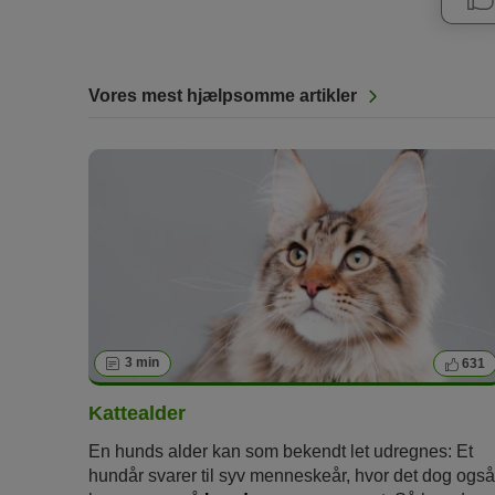
Vores mest hjælpsomme artikler
3 min
631
Kattealder
En hunds alder kan som bekendt let udregnes: Et
hundår svarer til syv menneskeår, hvor det dog også