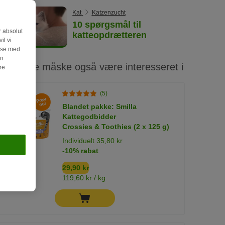
Kat
Katzenzucht
10 spørgsmål til
r absolut
katteopdrætteren
l vi
else med
an
Du kunne måske også være interesseret i
re
(5)
Blandet pakke: Smilla
Kattegodbidder
Crossies & Toothies (2 x 125 g)
Individuelt 35,80 kr
-10% rabat
29,90 kr
119,60 kr / kg