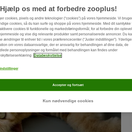
Hjælp os med at forbedre zooplus!
ger cookies, pixels og andre teknologier (“cookies”) på vores hjemmeside. Vi bruge
dige cookies, så du kan surfe og shoppe på vores hjemmeside. Med dit samtykke vi
aktivere cookies til funktionelle og markedsføringsformål, for at forbedre din oplev
hjemmeside og vise dig relevante produkter samt personaliserede annoncer. Du k
e ændringer til enhver tid i vores præferencecenter (“Juster indstillinger”). Yderlige
ation om vores dataansvarlige, der er ansvarlig for behandlingen af ​​dine data, de
lede personoplysninger og formålet med behandlingen kan findes under
skyttelseserklæring
Databeskyttelse
indstillinger
Accepter og fortsæt
Kun nødvendige cookies