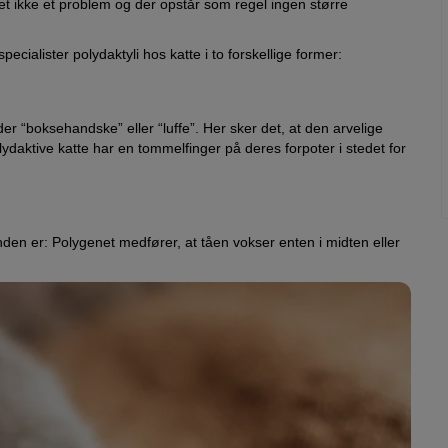
det ikke et problem og der opstår som regel ingen større
ecialister polydaktyli hos katte i to forskellige former:
r “boksehandske” eller “luffe”. Her sker det, at den arvelige
daktive katte har en tommelfinger på deres forpoter i stedet for
den er: Polygenet medfører, at tåen vokser enten i midten eller