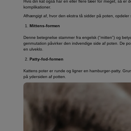
Hvis din kat også har en eller flere tæer for meget, så er 
komplikationer.
Afhængigt af, hvor den ekstra tå sidder på poten, opdeler sp
Mittens-formen
Denne betegnelse stammer fra engelsk (“mitten”) og betyde
genmutation påvirker den indvendige side af poten. De poly
en ulveklo.
Patty-fod-formen
Kattens poter er runde og ligner en hamburger-patty. Grun
på ydersiden af potten.