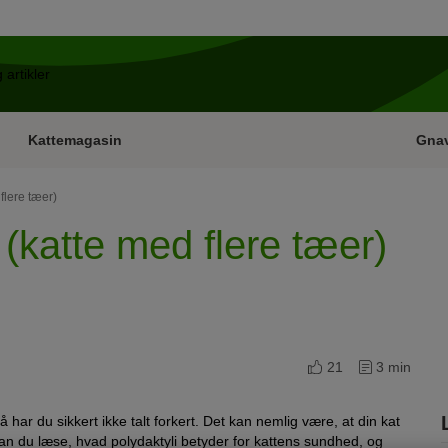
Kattemagasin
Gna
flere tæer)
 (katte med flere tæer)
21
3 min
 har du sikkert ikke talt forkert. Det kan nemlig være, at din kat
 kan du læse, hvad polydaktyli betyder for kattens sundhed, og