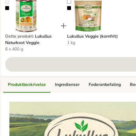
Lukullus Naturkost Veggie
Lukullus Veggie (kornfrit)
Dette produkt
:
Lukullus
Lukullus Veggie (kornfrit)
Naturkost Veggie
1 kg
6 x 400 g
Produktbeskrivelse
Ingredienser
Foderanbefaling
Be