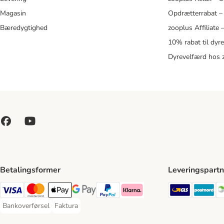
Magasin
Opdrætterrabat –
Bæredygtighed
zooplus Affiliate
10% rabat til dyr
Dyrevelfærd hos 
Betalingsformer
Leveringspartn
GLS Ship
Po
VISA Payment Method
Mastercard Payment Method
Apply pay Payment Method
Google Pay Payment Method
paypal Payment Method
Klarna Payment Method
Bankoverførsel
Faktura
Bankoverførsel Payment Method
Faktura Payment Method