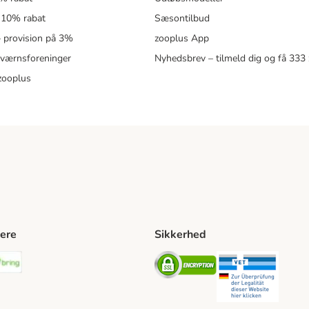
 10% rabat
Sæsontilbud
 – provision på 3%
zooplus App
eværnsforeninger
Nyhedsbrev – tilmeld dig og få 333
zooplus
ere
Sikkerhed
ping Method
stnord Shipping Method
Bring Shipping Method
Security
Securit