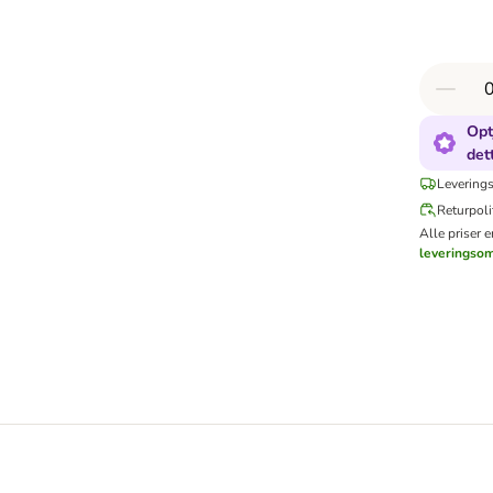
Opt
det
Leverings
Returpoli
Alle priser 
leveringso