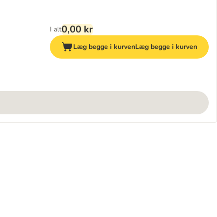
0,00 kr
I alt
Læg begge i kurven
Læg begge i kurven