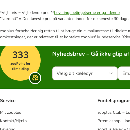
*Vejl. pris = Vejledende pris **
Leveringsbetingelserne er gældende
"Normalt" = Den laveste pris på varianten inden for de seneste 30 dage.
zooplus forbeholder sig retten til at bruge din e-mailadresse til direkt
omkostninger, der er relateret til at kontakte zooplus' kundeservice. Yde
333
Nyhedsbrev – Gå ikke glip af
zooPoint for
tilmelding
Vælg dit kæledyr
Service
Fordelsprogr
Mit zooplus
zooplus Club – L
Kontakt/Hjælp
Præmieshop – ind
Levering
zooplus Relax – 