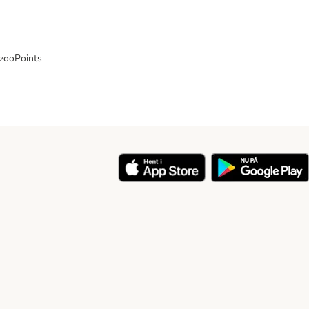
 zooPoints
y