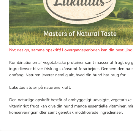
Nyt design, samme opskrift! I overgangsperioden kan din bestillin
Kombinationen af vegetabilske proteiner samt masser af frugt og 
ingredienser bliver frisk og skånsomt forarbejdet. Gennem den n
omfang. Naturen leverer nemlig alt, hvad din hund har brug for.
Lukullus stoler på naturens kraft.
Den naturlige opskrift består af omhyggeligt udvalgte, vegetariske
vitaminrigt frugt kan give din hund mange essentielle vitaminer, min
konserveringsmidler samt genetisk modificerede ingredienser.