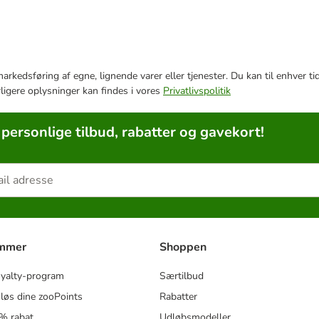
e markedsføring af egne, lignende varer eller tjenester. Du kan til enhve
rligere oplysninger kan findes i vores
Privatlivspolitik
 personlige tilbud, rabatter og gavekort!
ammer
Shoppen
oyalty-program
Særtilbud
løs dine zooPoints
Rabatter
5% rabat
Udløbsmodeller