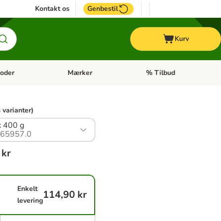
Kontakt os
Genbestil
Kurv
oder
Mærker
% Tilbud
tegori menu: Hest
Åben kategori menu: Diætfoder
Åben kategori menu: Mærk
 varianter)
x 400 g
65957.0
 kr
Enkelt
114,90 kr
levering