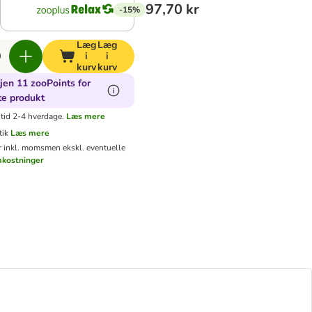
97,70 kr
-15%
Læg
Læg
i
i
kurv
kurv
jen 11 zooPoints for
te produkt
tid 2-4 hverdage.
Læs mere
tik
Læs mere
er inkl. moms
men ekskl. eventuelle
mkostninger