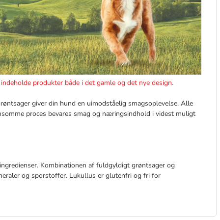
g indeholde produkter både i det gamle og det nye design.
grøntsager giver din hund en uimodståelig smagsoplevelse. Alle
ænsomme proces bevares smag og næringsindhold i videst muligt
 ingredienser. Kombinationen af fuldgyldigt grøntsager og
eraler og sporstoffer. Lukullus er glutenfri og fri for