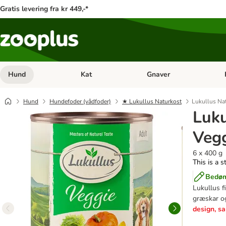
Gratis levering fra kr 449,-*
Hund
Kat
Gnaver
Åben kategori menu: Hund
Åben kategori menu: Kat
Åb
Hund
Hundefoder (vådfoder)
★ Lukullus Naturkost
Lukullus Na
Luku
Veg
6 x 400 g
This is a s
Bedøm
Lukullus f
græskar og
design, s