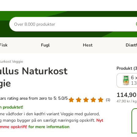
Søg
efter
produkter
Fisk
Fugl
Hest
Diætf
en kategori menu: Gnaver
Åben kategori menu: Fisk
Åben kategori menu: Fugl
Åben ka
turkost Veggie
llus Naturkost
Produkt (3
6 
gie
13
114,90
tars rating area from zero to 5: 5.0/5
(
1
)
47,90 kr / kg
 produktet!
ine vådfoder i den kødfri variant Veggie med gulerod,
 mango bygger på en særligt næringsrig opskrift.
Nyt
amme opskrift!
for mere information