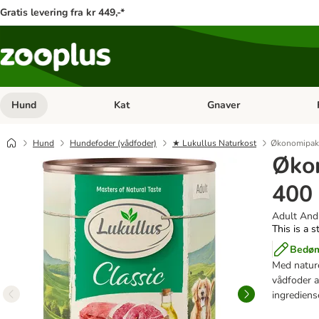
Gratis levering fra kr 449,-*
Hund
Kat
Gnaver
Åben kategori menu: Hund
Åben kategori menu: Kat
Åb
Hund
Hundefoder (vådfoder)
★ Lukullus Naturkost
Økonomipakk
Øko
400 
Adult And 
This is a s
Bedøm
Med nature
vådfoder af
ingrediens