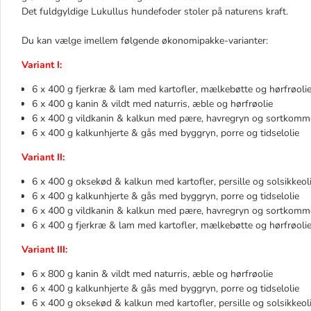
Det fuldgyldige Lukullus hundefoder stoler på naturens kraft.
Du kan vælge imellem følgende økonomipakke-varianter:
Variant I:
6 x 400 g fjerkræ & lam med kartofler, mælkebøtte og hørfrøolie 
6 x 400 g kanin & vildt med naturris, æble og hørfrøolie
6 x 400 g vildkanin & kalkun med pære, havregryn og sortkomm
6 x 400 g kalkunhjerte & gås med byggryn, porre og tidselolie
Variant II:
6 x 400 g oksekød & kalkun med kartofler, persille og solsikkeoli
6 x 400 g kalkunhjerte & gås med byggryn, porre og tidselolie
6 x 400 g vildkanin & kalkun med pære, havregryn og sortkomm
6 x 400 g fjerkræ & lam med kartofler, mælkebøtte og hørfrøolie 
Variant III:
6 x 800 g kanin & vildt med naturris, æble og hørfrøolie
6 x 400 g kalkunhjerte & gås med byggryn, porre og tidselolie
6 x 400 g oksekød & kalkun med kartofler, persille og solsikkeoli