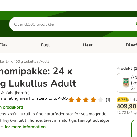
Søg
efter
produkter
Fisk
Fugl
Hest
Diætf
en kategori menu: Gnaver
Åben kategori menu: Fisk
Åben kategori menu: Fugl
Åben ka
e: 24 x 400 g Lukullus Adult
nomipakke: 24 x
Produkt (1
Ad
g Lukullus Adult
(ko
24
& Kalv (kornfri)
tars rating area from zero to 5: 4.0/5
(
1
)
-6.76%
Indi
409,90
 produktet!
42,70 kr / kg
ns kraft: Lukullus fine naturfoder står for velsmagende
 høj kvalitet til hunde, lavet af naturlige, kærligt udvalgte
er
for mere information