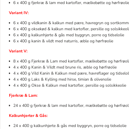
6 x 400 g fjerkræ & lam med kartofler, mælkebøtte og hørfrøolie 
Variant IV:
6 x 400 g vildkanin & kalkun med pære, havregryn og sortkomm
6 x 400 g oksekød & kalkun med kartofler, persille og solsikkeoli
6 x 400 g kalkunhjerte & gås med byggryn, porre og tidselolie
6 x 400 g kanin & vildt med naturris, æble og hørfrøolie
Variant V:
8 x 400 g Fjerkræ & Lam med kartofler, mælkebøtte og hørfrøol
4 x 400 g Kanin & Vildt med brune ris, æble og hørfrøolie
4 x 400 g Vild Kanin & Kalkun med pære, havreflager og tidselol
4 x 400 g Laks & Kylling med hirse, timian & olivenolie
4 x 400 g Okse & Kalkun med kartofler, persille og solsikkeolie
Fjerkræ & Lam:
24 x 400 g fjerkræ & lam med kartofler, mælkebøtte og hørfrøolie
Kalkunhjerter & Gås:
24 x 400 g kalkunhjerte & gås med byggryn, porre og tidselolie