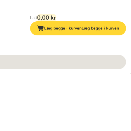
0,00 kr
I alt
Læg begge i kurven
Læg begge i kurven