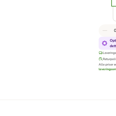
Opt
det
Leverings
Returpoli
Alle priser 
leveringso