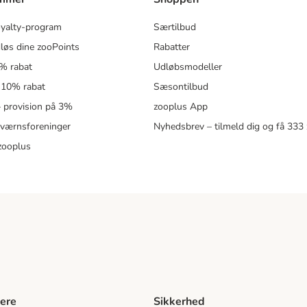
oyalty-program
Særtilbud
løs dine zooPoints
Rabatter
5% rabat
Udløbsmodeller
 10% rabat
Sæsontilbud
 – provision på 3%
zooplus App
eværnsforeninger
Nyhedsbrev – tilmeld dig og få 333
zooplus
ere
Sikkerhed