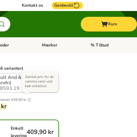
Kontakt os
Genbestil
Kurv
oder
Mærker
% Tilbud
tegori menu: Hest
Åben kategori menu: Diætfoder
Åben kategori menu: Mærk
6 varianter)
ult And & Kalv
Samlet pris for de
samme varer ved
rnfri)
køb enkeltvis
8593.19
viduelt
439,60 kr
 kr
Enkelt
409,90 kr
levering