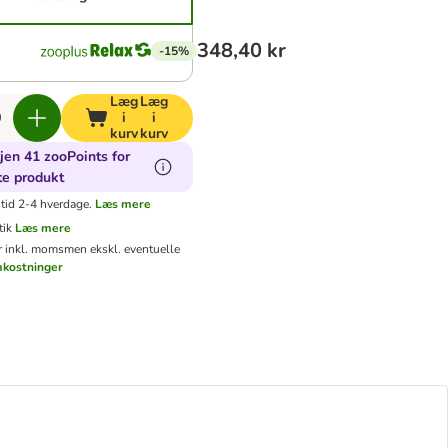
348,40 kr
-15%
Læg
Læg
i
i
kurv
kurv
jen 41 zooPoints for
te produkt
tid 2-4 hverdage.
Læs mere
tik
Læs mere
er inkl. moms
men ekskl. eventuelle
mkostninger