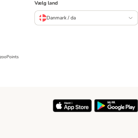
Vælg land
Danmark / da
 zooPoints