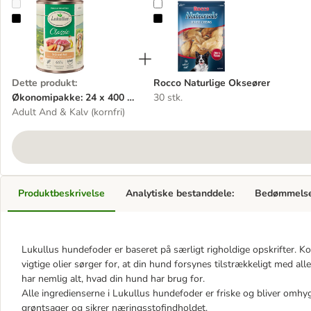
Økonomipakke: 24 x 400 g Lukullus Adult
Rocco Naturlige Okseører
Dette produkt
:
Rocco Naturlige Okseører
Økonomipakke: 24 x 400 g
30 stk.
Lukullus Adult
Adult And & Kalv (kornfri)
Produktbeskrivelse
Analytiske bestanddele:
Bedømmels
Lukullus hundefoder er baseret på særligt righoldige opskrifter. K
vigtige olier sørger for, at din hund forsynes tilstrækkeligt med al
har nemlig alt, hvad din hund har brug for.
Alle ingredienserne i Lukullus hundefoder er friske og bliver omhy
grøntsager og sikrer næringsstofindholdet.