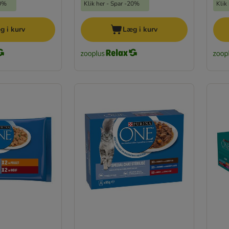
20%
Klik her - Spar -20%
Klik
g i kurv
Læg i kurv