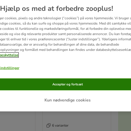
Hjælp os med at forbedre zooplus!
 er udviklet af dyrelæger og ernæringseksperter. Kombinerer kvalitetsernæring me
ger cookies, pixels og andre teknologier (“cookies”) på vores hjemmeside. Vi bruger 
dige cookies, så du kan surfe og shoppe på vores hjemmeside. Med dit samtykke vil
re cookies til funktionelle og markedsføringsformål, for at forbedre din oplevelse me
tater
side og vise dig relevante produkter samt personaliserede annoncer. Du kan foreta
er til enhver tid i vores præferencecenter (“Juster indstillinger”). Yderligere inform
ve been changed
ataansvarlige, der er ansvarlig for behandlingen af ​​dine data, de behandlede
oplysninger og formålet med behandlingen kan findes under databeskyttelseserklæ
eskyttelse
indstillinger
Accepter og fortsæt
Kun nødvendige cookies
6 varianter