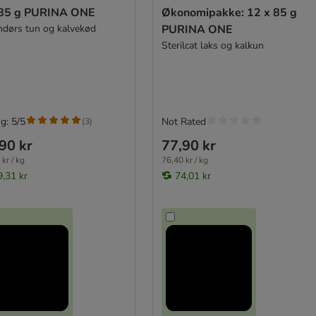
 85 g PURINA ONE
Økonomipakke: 12 x 85 g
ndørs tun og kalvekød
PURINA ONE
Sterilcat laks og kalkun
g: 5/5
Not Rated
(
3
)
90 kr
77,90 kr
kr / kg
76,40 kr / kg
9,31 kr
74,01 kr