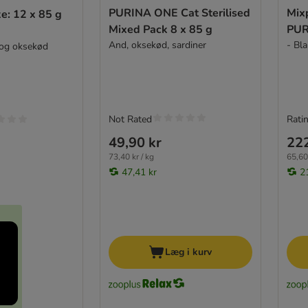
PURINA ONE Cat Sterilised
Mix
: 12 x 85 g
Mixed Pack 8 x 85 g
PUR
And, oksekød, sardiner
- Bl
g og oksekød
Not Rated
Ratin
49,90 kr
222
73,40 kr / kg
65,60 
47,41 kr
2
Læg i kurv