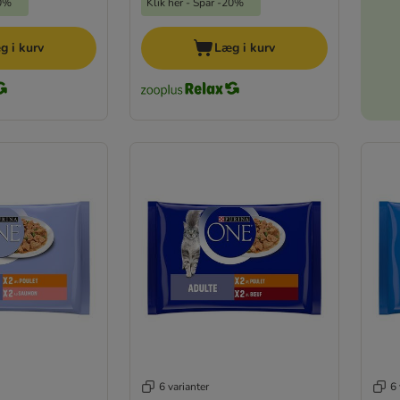
20%
Klik her - Spar -20%
g i kurv
Læg i kurv
6 varianter
6 