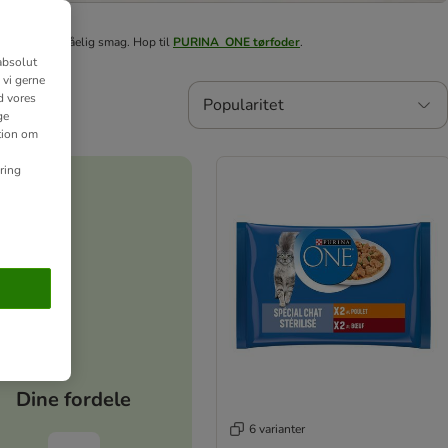
d en uimodståelig smag. Hop til
PURINA ONE tørfoder
.
absolut
 vi gerne
d vores
Popularitet
ge
ation om
ring
Dine fordele
6 varianter