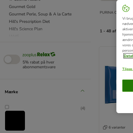
Gourmet Gold
PURINA ONE vådfoder
Gourmet Perle, Soup & A la Carte
Vi bru
Hill's Prescription Diet
nødven
Hill's Science Plan
aktive
1 - 48 af 67 resul
hjemme
IAMS
ændring
Kitekat
product items ha
vores d
person
Latz
Datab
Royal Canin
5% rabat på hver
Royal Canin Veterinary Diet
abonnementsvare
Tilpas 
Sheba
★ Smilla
Whiskas
Mærke
Advance
(
4
)
Advance Veterinary Diets
Almo Nature
Alpha Spirit
6 varianter