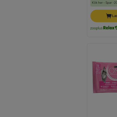
Klik her - Spar -
Kornfrie topseller
Light diætfoder
Læ