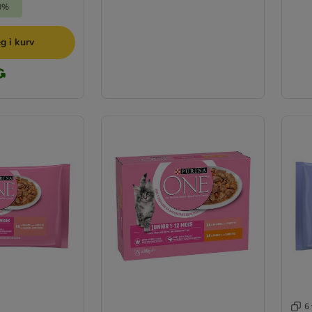
20%
g i kurv
6 