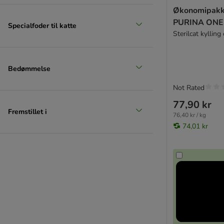
Ziwi Peak
Økonomipakke
★ zooplus Bio
PURINA ONE
Specialfoder til katte
Sterilcat kyllin
Kornfri
PrimaCat
KITTY Cat
Bedømmelse
Catit
Not Rated
TOP tilbud
77,90 kr
Fremstillet i
76,40 kr / kg
Prøvepakker
74,01 kr
Best Nature
Super Benek
Mjau
Økonomipakker
Til senior katte
Steriliserede katte
Maine Coon & Store katteracer