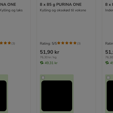
RINA ONE
8 x 85 g PURINA ONE
8 x
Kylling og laks
Kylling og oksekød til voksne
Inde
Rating: 5/5
Ratin
(
3
)
(
3
)
51,90 kr
51,
76,30 kr / kg
76,30 
49,31 kr
4