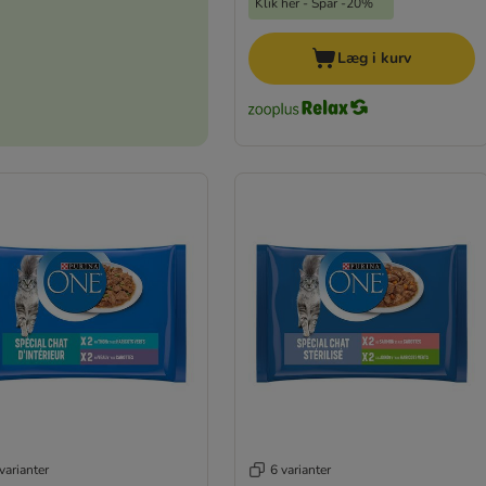
Klik her - Spar -20%
Læg i kurv
varianter
6 varianter