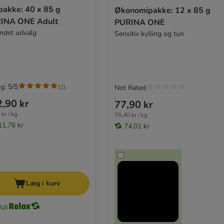
pakke: 40 x 85 g
Økonomipakke: 12 x 85 g
INA ONE Adult
PURINA ONE
andet udvalg
Sensitiv kylling og tun
g: 5/5
(
1
)
Not Rated
,90 kr
77,90 kr
kr / kg
76,40 kr / kg
11,76 kr
74,01 kr
Læg i kurv