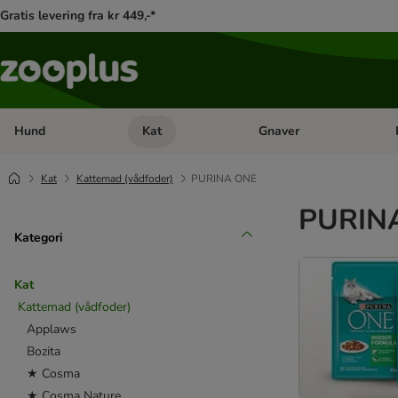
Gratis levering fra kr 449,-*
Hund
Kat
Gnaver
Åben kategori menu: Hund
Åben kategori menu: Kat
Åb
Kat
Kattemad (vådfoder)
PURINA ONE
PURINA
Kategori
Kat
Kattemad (vådfoder)
Applaws
Bozita
★ Cosma
★ Cosma Nature