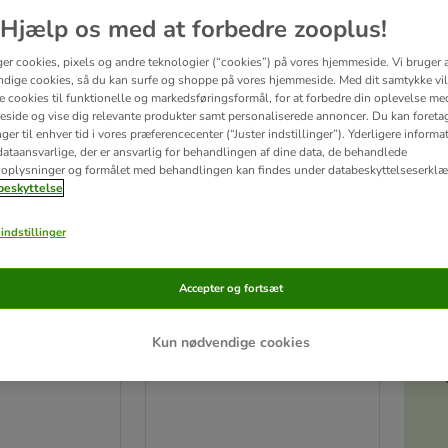
Hjælp os med at forbedre zooplus!
ger cookies, pixels og andre teknologier (“cookies”) på vores hjemmeside. Vi bruger 
dige cookies, så du kan surfe og shoppe på vores hjemmeside. Med dit samtykke vil
re cookies til funktionelle og markedsføringsformål, for at forbedre din oplevelse me
side og vise dig relevante produkter samt personaliserede annoncer. Du kan foreta
er til enhver tid i vores præferencecenter (“Juster indstillinger”). Yderligere inform
ataansvarlige, der er ansvarlig for behandlingen af ​​dine data, de behandlede
oplysninger og formålet med behandlingen kan findes under databeskyttelseserklæ
eskyttelse
indstillinger
Akt
4 varianter
Accepter og fortsæt
 Care Anti
Kattovit Vital Care Anti
Hairball Laks
Kun nødvendige cookies
Økonomipakke: 24 x 85 g