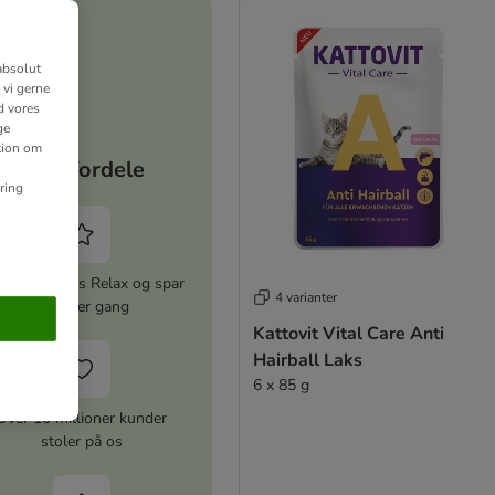
absolut
 vi gerne
d vores
ge
ation om
Dine fordele
ring
iver zooplus Relax og spar
4 varianter
5% hver gang
Kattovit Vital Care Anti
Hairball Laks
6 x 85 g
Over 10 millioner kunder
stoler på os