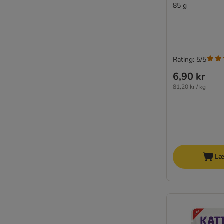
Royal Canin Vet Care Nutrition
85 g
Schesir
Schmusy
GimCat
Smølke
Rating: 5/5
SPECIFIC Veterinary Diet
6,90 kr
STRAYZ
81,20 kr / kg
Stuzzy Cat
Terra Felis
Thrive Complete
★ Tigeria
Ultima
Venandi Animal
Læ
Virbac Veterinary HPM Diætfoder
Vitakraft Poesie
Wiejska Zagroda
★ Wild Freedom
Yarrah