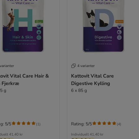
varianter
4 varianter
ovit Vital Care Hair &
Kattovit Vital Care
 Fjerkræ
Digestive Kylling
85 g
6 x 85 g
g: 5/5
Rating: 5/5
(
1
)
(
4
)
iduelt
41,40 kr
Individuelt
41,40 kr