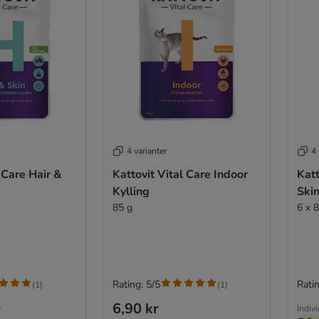
4 varianter
4 
 Care Hair &
Kattovit Vital Care Indoor
Katt
Kylling
Skin
85 g
6 x 
Rating: 5/5
Ratin
(
1
)
(
1
)
6,90 kr
r
Indiv