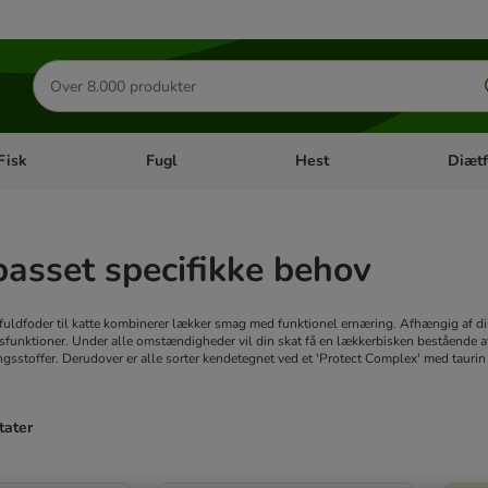
Søg
efter
produkter
Fisk
Fugl
Hest
Diætf
en kategori menu: Gnaver
Åben kategori menu: Fisk
Åben kategori menu: Fugl
Åben ka
lpasset specifikke behov
fuldfoder til katte kombinerer lækker smag med funktionel ernæring. Afhængig af din k
funktioner. Under alle omstændigheder vil din skat få en lækkerbisken bestående af m
ingsstoffer. Derudover er alle sorter kendetegnet ved et 'Protect Complex' med tauri
tater
ve been changed