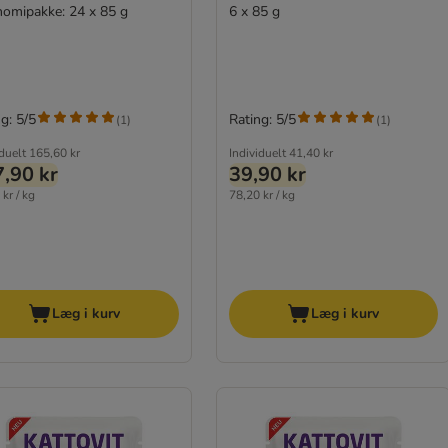
omipakke: 24 x 85 g
6 x 85 g
g: 5/5
Rating: 5/5
(
1
)
(
1
)
iduelt
165,60 kr
Individuelt
41,40 kr
,90 kr
39,90 kr
kr / kg
78,20 kr / kg
Læg i kurv
Læg i kurv