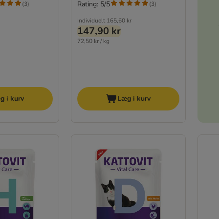
Rating: 5/5
(
3
)
(
3
)
Individuelt
165,60 kr
147,90 kr
72,50 kr / kg
g i kurv
Læg i kurv