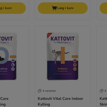
g i kurv
Læg i kurv
4 varianter
4 
 Care
Kattovit Vital Care Indoor
Katt
ling
Kylling
Skin