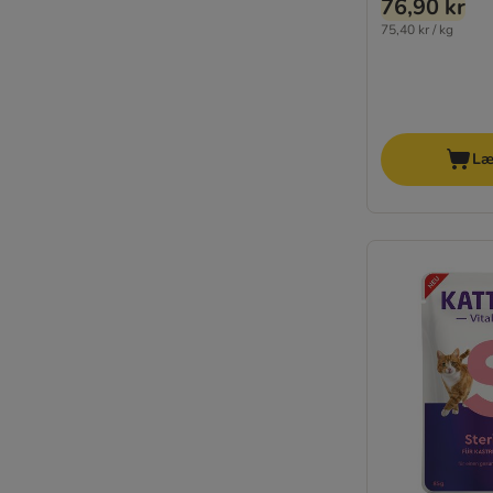
76,90 kr
Kornfrie topseller
75,40 kr / kg
Light diætfoder
Læ