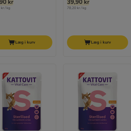
90 kr
39,90 kr
kr / kg
78,20 kr / kg
Læg i kurv
Læg i kurv