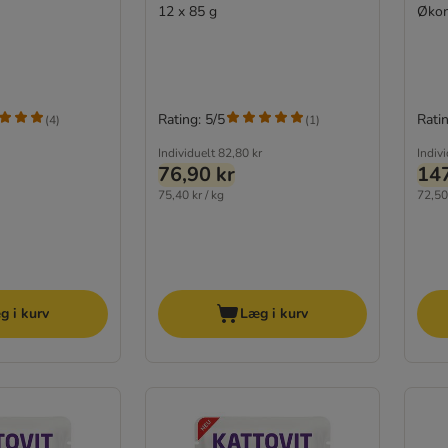
12 x 85 g
Økon
Rating: 5/5
Ratin
(
4
)
(
1
)
Individuelt
82,80 kr
Indiv
76,90 kr
147
75,40 kr / kg
72,50 
g i kurv
Læg i kurv