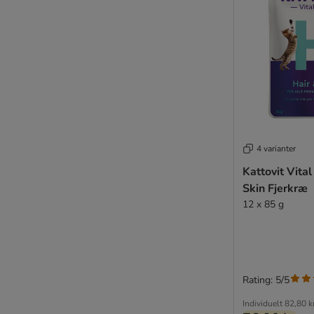
Ziwi Peak
★ zooplus Bio
Kornfri
PrimaCat
KITTY Cat
Catit
TOP tilbud
4 varianter
Prøvepakker
Kattovit Vital
Best Nature
Skin Fjerkræ
Super Benek
12 x 85 g
Mjau
Økonomipakker
Til senior katte
Rating: 5/5
Steriliserede katte
Individuelt
82,80 k
Maine Coon & Store katteracer