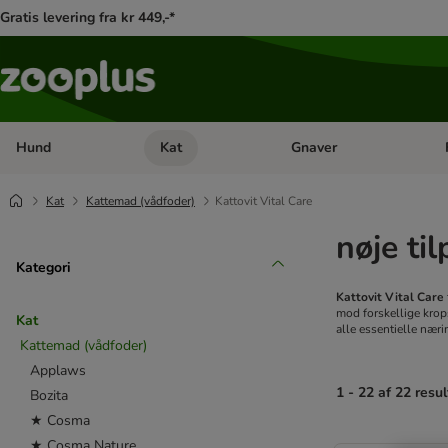
Gratis levering fra kr 449,-*
Hund
Kat
Gnaver
Åben kategori menu: Hund
Åben kategori menu: Kat
Åb
Kat
Kattemad (vådfoder)
Kattovit Vital Care
nøje ti
Kategori
Kattovit Vital Care
mod forskellige krops
Kat
alle essentielle nær
Kattemad (vådfoder)
Applaws
1 - 22 af 22 resul
Bozita
★ Cosma
product items ha
★ Cosma Nature