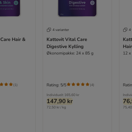
4 varianter
4 
 Care Hair &
Kattovit Vital Care
Katt
Digestive Kylling
Hair
Økonomipakke: 24 x 85 g
12 x
Rating: 5/5
Ratin
(
1
)
(
4
)
Individuelt
165,60 kr
Indiv
147,90 kr
76,
72,50 kr / kg
75,40 