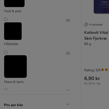
Eukanuba
Fitmin
Hud & pels
★ Feringa
Forza10
(
6
)
4 varianter
GranataPet
Green Petfood
Kattovit Vital
★ Greenwoods
Skin Fjerkræ
Happy Cat
85 g
Hårboller
Herrmann's Menu
(
6
)
Integra Veterinary Diet
James Wellbeloved
Josera
Rating: 5/5
JosiCat
6,90 kr
Kattovit specialdiæt
Mave & tarm
81,20 kr / kg
Kattovit Vital Care
(
6
)
Leonardo
Life Pet Care
Lily's Kitchen
Pris per kilo