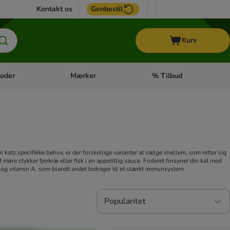
Kontakt os
Genbestil
Kurv
oder
Mærker
% Tilbud
tegori menu: Hest
Åben kategori menu: Diætfoder
Åben kategori menu: Mærk
ats specifikke behov, er der forskellige varianter at vælge imellem, som retter sig
øre stykker fjerkræ eller fisk i en appetitlig sauce. Foderet forsyner din kat med
n og vitamin A, som blandt andet bidrager til et stærkt immunsystem.
Popularitet