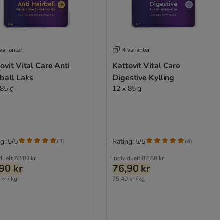
varianter
4 varianter
ovit Vital Care Anti
Kattovit Vital Care
ball Laks
Digestive Kylling
 85 g
12 x 85 g
g: 5/5
Rating: 5/5
(
3
)
(
4
)
iduelt
82,80 kr
Individuelt
82,80 kr
90 kr
76,90 kr
kr / kg
75,40 kr / kg