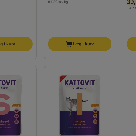
39,
81,20 kr / kg
78,20 
g i kurv
Læg i kurv