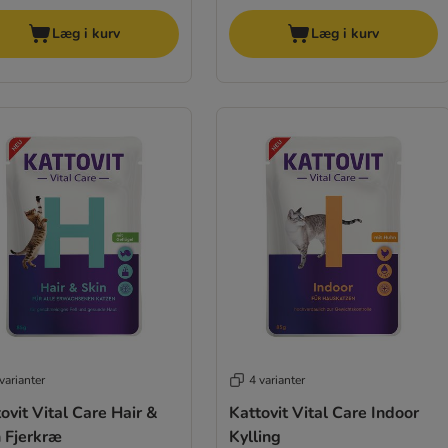
Læg i kurv
Læg i kurv
varianter
4 varianter
ovit Vital Care Hair &
Kattovit Vital Care Indoor
 Fjerkræ
Kylling