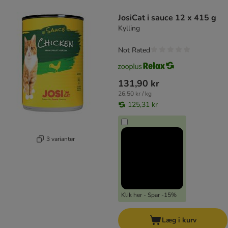
product items have been changed
JosiCat i sauce 12 x 415 g
Kylling
Not Rated
131,90 kr
26,50 kr / kg
125,31 kr
3 varianter
Klik her - Spar -15%
Læg i kurv