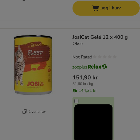
Læg i kurv
JosiCat Gelé 12 x 400 g
Okse
Not Rated
151,90 kr
31,60 kr / kg
144,31 kr
2 varianter