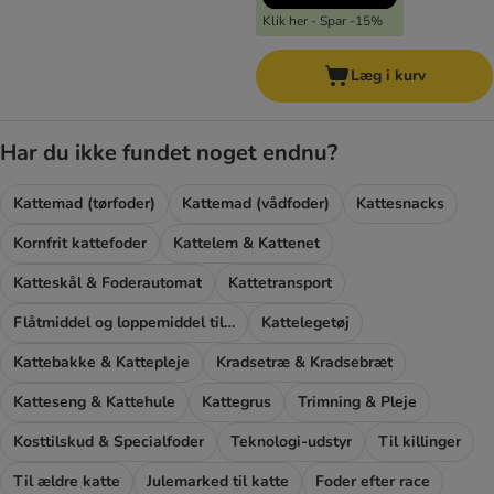
Klik her - Spar -15%
Læg i kurv
Har du ikke fundet noget endnu?
Kattemad (tørfoder)
Kattemad (vådfoder)
Kattesnacks
Kornfrit kattefoder
Kattelem & Kattenet
Katteskål & Foderautomat
Kattetransport
Flåtmiddel og loppemiddel til katte
Kattelegetøj
Kattebakke & Kattepleje
Kradsetræ & Kradsebræt
Katteseng & Kattehule
Kattegrus
Trimning & Pleje
Kosttilskud & Specialfoder
Teknologi-udstyr
Til killinger
Til ældre katte
Julemarked til katte
Foder efter race