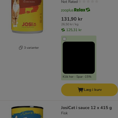
Not Rated
131,90 kr
26,50 kr / kg
125,31 kr
3 varianter
Klik her - Spar -15%
Læg i kurv
JosiCat i sauce 12 x 415 g
Fisk