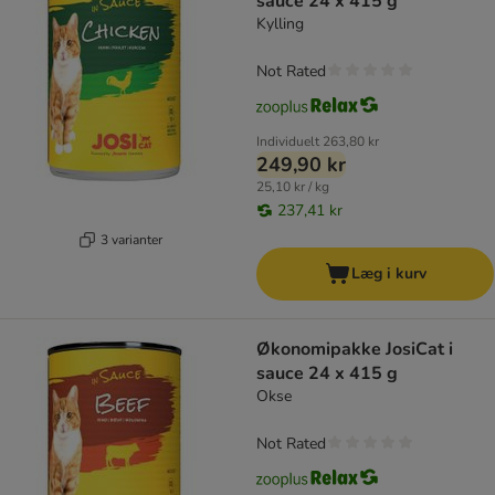
sauce 24 x 415 g
Kylling
Not Rated
Individuelt
263,80 kr
249,90 kr
25,10 kr / kg
237,41 kr
3 varianter
Læg i kurv
Økonomipakke JosiCat i
sauce 24 x 415 g
Okse
Not Rated