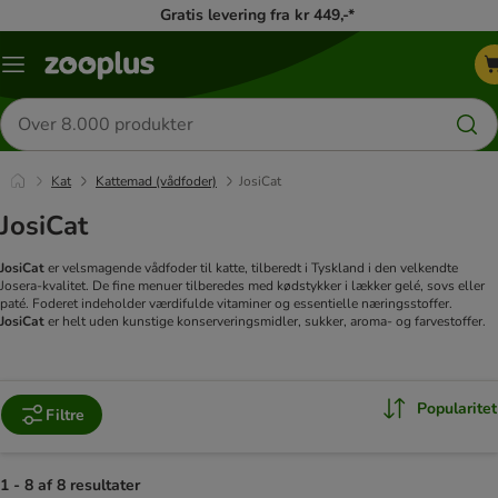
Gratis levering fra kr 449,-*
Menu
kategori
Søg
efter
produkter
Kat
Kattemad (vådfoder)
JosiCat
JosiCat
JosiCat
er velsmagende vådfoder til katte, tilberedt i Tyskland i den velkendte
Josera-kvalitet. De fine menuer tilberedes med kødstykker i lækker gelé, sovs eller
paté. Foderet indeholder værdifulde vitaminer og essentielle næringsstoffer.
JosiCat
er helt uden kunstige konserveringsmidler, sukker, aroma- og farvestoffer.
Popularitet
Filtre
1 - 8 af 8 resultater