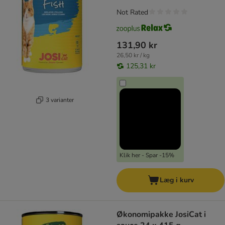
Not Rated
131,90 kr
26,50 kr / kg
125,31 kr
3 varianter
Klik her - Spar -15%
Læg i kurv
Økonomipakke JosiCat i