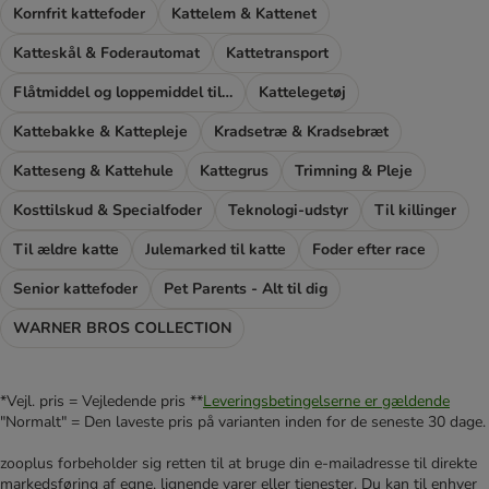
Kornfrit kattefoder
Kattelem & Kattenet
Katteskål & Foderautomat
Kattetransport
Flåtmiddel og loppemiddel til katte
Kattelegetøj
Kattebakke & Kattepleje
Kradsetræ & Kradsebræt
Katteseng & Kattehule
Kattegrus
Trimning & Pleje
Kosttilskud & Specialfoder
Teknologi-udstyr
Til killinger
Til ældre katte
Julemarked til katte
Foder efter race
Senior kattefoder
Pet Parents - Alt til dig
WARNER BROS COLLECTION
*Vejl. pris = Vejledende pris **
Leveringsbetingelserne er gældende
"Normalt" = Den laveste pris på varianten inden for de seneste 30 dage.
zooplus forbeholder sig retten til at bruge din e-mailadresse til direkte
markedsføring af egne, lignende varer eller tjenester. Du kan til enhver