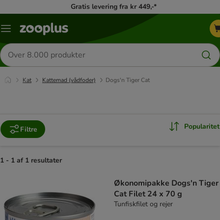
Gratis levering fra kr 449,-*
Menu
kategori
Søg
efter
produkter
Kat
Kattemad (vådfoder)
Dogs'n Tiger Cat
Popularitet
Filtre
1 - 1 af 1 resultater
product items have been changed
Økonomipakke Dogs'n Tiger
Cat Filet 24 x 70 g
Tunfiskfilet og rejer