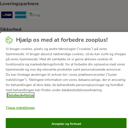
Leveringspartnere
GLS Shipping Method
Postnord Shipping Method
Bring Shipping Method
Sikkerhed
Security
Security
Hjælp os med at forbedre zooplus!
Vi bruger cookies, pixels og andre teknologier (“cookies”) på vores
hjemmeside. Vi bruger absolut nødvendige cookies, så du kan surfe og shoppe
på vores hjemmeside. Med dit samtykke vil vi gerne aktivere cookies til
funktionelle og markedsføringsformål, for at forbedre din oplevelse med vores
hjemmeside og vise dig relevante produkter samt personaliserede annoncer.
Du kan foretage ændringer til enhver tid i vores præferencecenter (“Juster
Om os
Job hos zooplus
Firmaoplysninger
indstillinger”). Yderligere information om vores dataansvarlige, der er ansvarlig
Forordning om digitale tjenester
Generelle vilkår
for behandlingen af ​​dine data, de behandlede personoplysninger og formålet
med behandlingen kan findes under databeskyttelseserklæring
Fortryd aftale
Betaling
Levering
Databeskyttelse
Databeskyttelse
Tilgængelighedserklæring
Corporate Website
Tilpas indstillinger
© zooplus SE
2026
Accepter og fortsæt