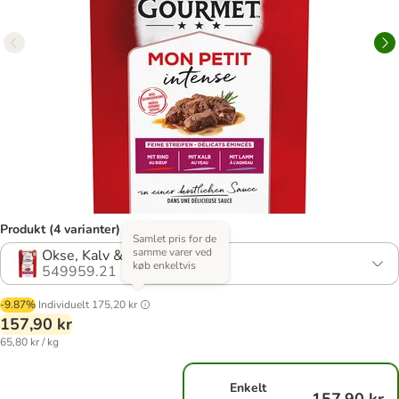
Produkt (4 varianter)
Samlet pris for de
samme varer ved
Okse, Kalv & Lam
køb enkeltvis
549959.21
-9.87%
Individuelt
175,20 kr
157,90 kr
65,80 kr / kg
Enkelt