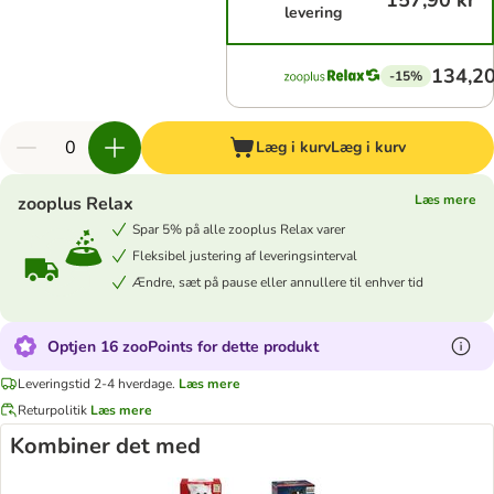
157,90 kr
levering
134,20
-15%
Læg i kurv
Læg i kurv
Læs mere
zooplus Relax
Spar 5% på alle zooplus Relax varer
Fleksibel justering af leveringsinterval
Ændre, sæt på pause eller annullere til enhver tid
Optjen 16 zooPoints for dette produkt
Leveringstid 2-4 hverdage.
Læs mere
Returpolitik
Læs mere
Kombiner det med