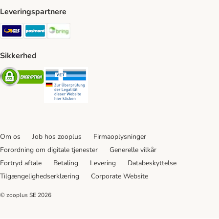
Leveringspartnere
GLS Shipping Method
Postnord Shipping Method
Bring Shipping Method
Sikkerhed
Security
Security
Om os
Job hos zooplus
Firmaoplysninger
Forordning om digitale tjenester
Generelle vilkår
Fortryd aftale
Betaling
Levering
Databeskyttelse
Tilgængelighedserklæring
Corporate Website
© zooplus SE
2026