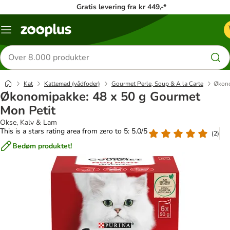
Gratis levering fra kr 449,-*
Menu
kategori
Søg
efter
produkter
Kat
Kattemad (vådfoder)
Gourmet Perle, Soup & A la Carte
Økono
Økonomipakke: 48 x 50 g Gourmet
Mon Petit
Okse, Kalv & Lam
This is a stars rating area from zero to 5: 5.0/5
(
2
)
Bedøm produktet!