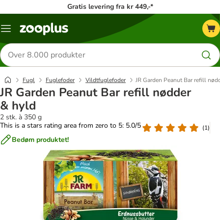
Gratis levering fra kr 449,-*
Menu
kategori
Søg
efter
produkter
Fugl
Fuglefoder
Vildtfuglefoder
JR Garden Peanut Bar refill nød
JR Garden Peanut Bar refill nødder
& hyld
2 stk. à 350 g
This is a stars rating area from zero to 5: 5.0/5
(
1
)
Bedøm produktet!