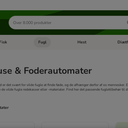
Søg
efter
produkter
Fisk
Fugl
Hest
Diætf
en kategori menu: Gnaver
Åben kategori menu: Fisk
Åben kategori menu: Fugl
Åben ka
use & Foderautomater
id er det svært for vilde fugle at finde føde, og de afhænger derfor af os mennesker. 
e de vilde fugle redekasser eller -materialer. Find her det passende fugletilbehør til d
tater
ve been changed