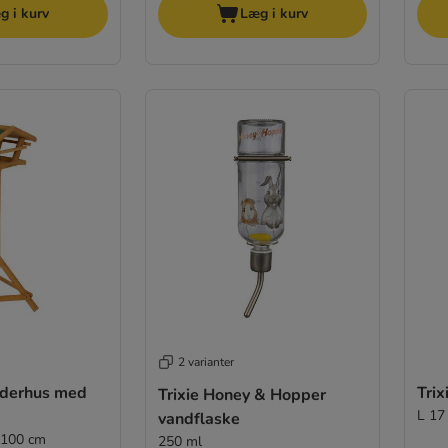
g i kurv
Læg i kurv
2 varianter
oderhus med
Trix
Trixie Honey & Hopper
L 17
vandflaske
 100 cm
250 ml