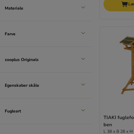
Læ
Materiale
Farve
zooplus Originals
Egenskaber skåle
Fugleart
TIAKI fuglef
ben
L 38 x B 28 x H