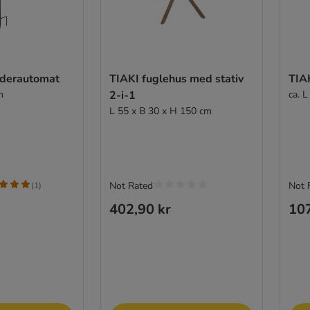
oderautomat
TIAKI fuglehus med stativ
TIA
m
2-i-1
ca. 
L 55 x B 30 x H 150 cm
Not Rated
Not 
(
1
)
402,90 kr
107