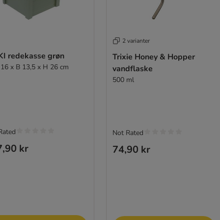
2 varianter
KI redekasse grøn
Trixie Honey & Hopper
L 16 x B 13,5 x H 26 cm
vandflaske
500 ml
Rated
Not Rated
,90 kr
74,90 kr