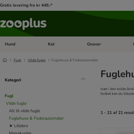
Gratis levering fra kr 449,-*
Hund
Kat
Gnaver
Åben kategori menu: Hund
Åben kategori menu: Kat
Åb
Fugl
Vilde fugle
Fuglehuse & Foderautomater
Fugleh
Kategori
Især i den kolde årst
foråret kan du tilbyd
Fugl
Vilde fugle
Alt til vilde fugle
1 - 21 af 21 resul
Fuglehuse & Foderautomater
★ Lillebro
product items ha
Mejsekugler