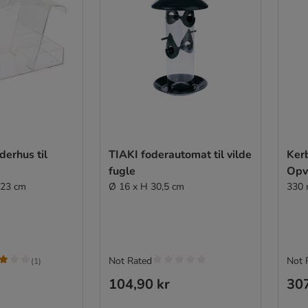
derhus til
TIAKI foderautomat til vilde
Kerb
fugle
Opv
 23 cm
Ø 16 x H 30,5 cm
330 
Not Rated
Not 
(
1
)
104,90 kr
307