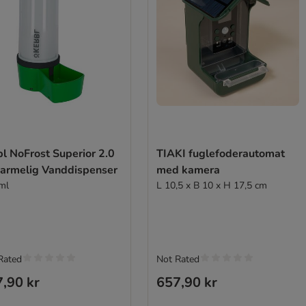
l NoFrost Superior 2.0
TIAKI fuglefoderautomat
armelig Vanddispenser
med kamera
ml
L 10,5 x B 10 x H 17,5 cm
Rated
Not Rated
,90 kr
657,90 kr