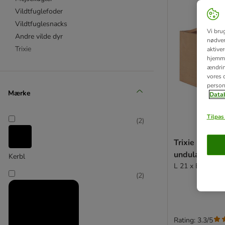
Vildtfuglefoder
Vildtfuglesnacks
Vi bru
Andre vilde dyr
nødven
Trixie
aktive
hjemme
ændring
vores d
person
Mærke
Datab
Tilpas 
(
2
)
Trixie Redeka
undulater
Kerbl
L 21 x B 13 x H
(
2
)
Rating: 3.3/5