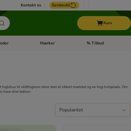
Kontakt os
Genbestil
Kurv
oder
Mærker
% Tilbud
tegori menu: Hest
Åben kategori menu: Diætfoder
Åben kategori menu: Mærk
Et fuglehus til vildtfuglene sikrer dem et sikkert madsted og en tryg hvileplads. Om
in have eller balkon.
Popularitet