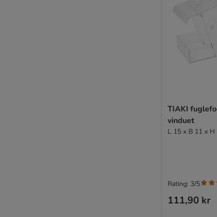
TIAKI fuglefo
vinduet
L 15 x B 11 x H
Rating: 3/5
111,90 kr