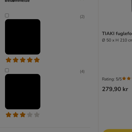
Bedømmelse
(
2
)
TIAKI fuglef
Ø 50 x H 210 c
(
4
)
Rating: 5/5
279,90 kr