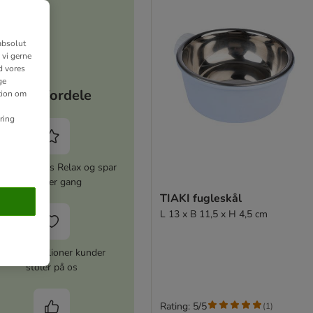
absolut
 vi gerne
d vores
ge
Dine fordele
ation om
ring
iver zooplus Relax og spar
5% hver gang
TIAKI fugleskål
L 13 x B 11,5 x H 4,5 cm
Over 10 millioner kunder
stoler på os
Rating: 5/5
(
1
)