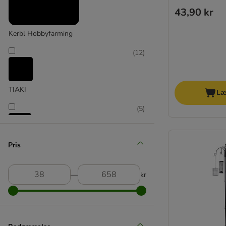
43,90 kr
Kerbl Hobbyfarming
(
12
)
TIAKI
Læ
(
5
)
Trixie
Pris
―
kr