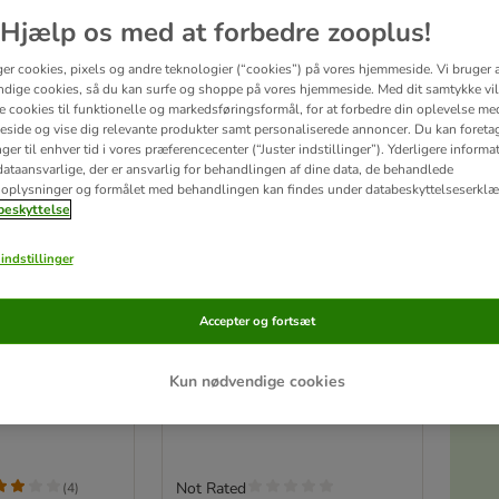
Hjælp os med at forbedre zooplus!
ger cookies, pixels og andre teknologier (“cookies”) på vores hjemmeside. Vi bruger 
dige cookies, så du kan surfe og shoppe på vores hjemmeside. Med dit samtykke vil
re cookies til funktionelle og markedsføringsformål, for at forbedre din oplevelse me
side og vise dig relevante produkter samt personaliserede annoncer. Du kan foreta
er til enhver tid i vores præferencecenter (“Juster indstillinger”). Yderligere inform
ataansvarlige, der er ansvarlig for behandlingen af ​​dine data, de behandlede
oplysninger og formålet med behandlingen kan findes under databeskyttelseserklæ
eskyttelse
indstillinger
Akt
sse til
TIAKI bjælkehytte
Accepter og fortsæt
redekasse
 12 cm
L 17 x B 12,5 x H 26 cm
Kun nødvendige cookies
Not Rated
(
4
)