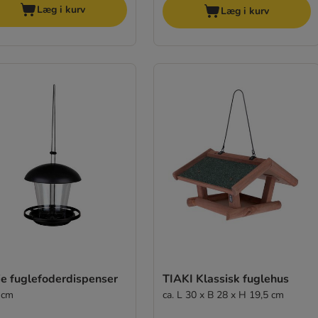
Læg i kurv
Læg i kurv
ie fuglefoderdispenser
TIAKI Klassisk fuglehus
 cm
ca. L 30 x B 28 x H 19,5 cm