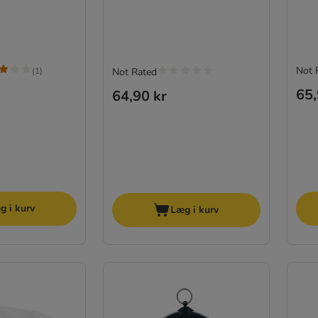
Not 
(
1
)
Not Rated
65,
64,90 kr
g i kurv
Læg i kurv