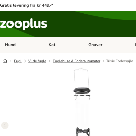
Gratis levering fra kr 449,-*
Hund
Kat
Gnaver
Åben kategori menu: Hund
Åben kategori menu: Kat
Åb
Fugl
Vilde fugle
Fuglehuse & Foderautomater
Trixie Fodersøjle