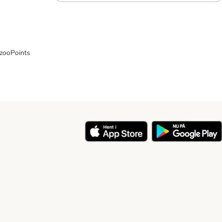
 zooPoints
y