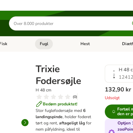
Søg
efter
produkter
Fisk
Fugl
Hest
Diætf
en kategori menu: Gnaver
Åben kategori menu: Fisk
Åben kategori menu: Fugl
Åben ka
Trixie
H 48 
12412
Fodersøjle
132,90 kr
H 48 cm
(
0
)
Udsolgt
Bedøm produktet!
Fortæl m
Stor fuglefodersøjle med
6
den er p
landingspinde
, holder foderet
tørt og rent,
aftageligt låg
for
Optjen 
nem påfyldning, ideel til
zooPoin