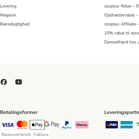
Levering
zooplus Relax – 
Magasin
Opdrætterrabat –
Bæredygtighed
zooplus Affiliate
10% rabat til dyr
Dyrevelfærd hos 
Betalingsformer
Leveringspartn
GLS Ship
Po
VISA Payment Method
Mastercard Payment Method
Apply pay Payment Method
Google Pay Payment Method
paypal Payment Method
Klarna Payment Method
Bankoverførsel
Faktura
Bankoverførsel Payment Method
Faktura Payment Method