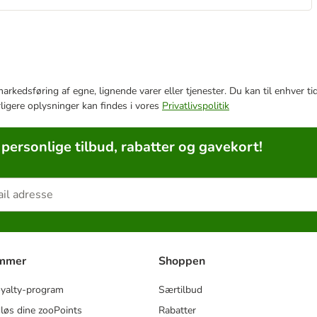
e markedsføring af egne, lignende varer eller tjenester. Du kan til enhve
rligere oplysninger kan findes i vores
Privatlivspolitik
 personlige tilbud, rabatter og gavekort!
ammer
Shoppen
oyalty-program
Særtilbud
løs dine zooPoints
Rabatter