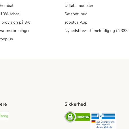
5% rabat
Udløbsmodeller
 10% rabat
Sæsontilbud
 – provision på 3%
zooplus App
eværnsforeninger
Nyhedsbrev – tilmeld dig og få 333
zooplus
ere
Sikkerhed
ping Method
stnord Shipping Method
Bring Shipping Method
Security
Securit