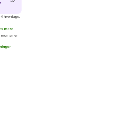
e
-4 hverdage.
æs mere
l. moms
men
ninger