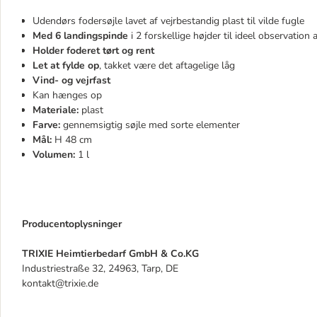
Udendørs fodersøjle lavet af vejrbestandig plast til vilde fugle
Med 6 landingspinde
i 2 forskellige højder til ideel observation a
Holder foderet tørt og rent
Let at fylde op
, takket være det aftagelige låg
Vind- og vejrfast
Kan hænges op
Materiale:
plast
Farve:
gennemsigtig søjle med sorte elementer
Mål:
H 48 cm
Volumen:
1 l
Producentoplysninger
TRIXIE Heimtierbedarf GmbH & Co.KG
Industriestraße 32, 24963, Tarp, DE
kontakt@trixie.de