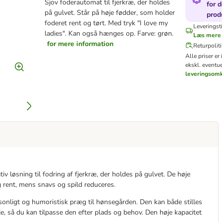
Sjov foderautomat til fjerkræ, der holdes
for d
på gulvet. Står på høje fødder, som holder
prod
foderet rent og tørt. Med tryk "I love my
Leveringst
ladies". Kan også hænges op. Farve: grøn.
Læs mere
for mere information
Returpoliti
Alle priser er
ekskl. eventue
leveringsomk
iv løsning til fodring af fjerkræ, der holdes på gulvet. De høje
g rent, mens snavs og spild reduceres.
rsonligt og humoristisk præg til hønsegården. Den kan både stilles
 så du kan tilpasse den efter plads og behov. Den høje kapacitet