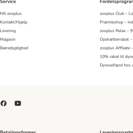
Service
Fordelsprogr
Mit zooplus
zooplus Club – L
Kontakt/Hjælp
Præmieshop – ind
Levering
zooplus Relax – 
Magasin
Opdrætterrabat –
Bæredygtighed
zooplus Affiliate
10% rabat til dyr
Dyrevelfærd hos 
Betalingsformer
Leveringspartn