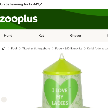
Gratis levering fra kr 449,-*
Hund
Kat
Gnaver
Åben kategori menu: Hund
Åben kategori menu: Kat
Åb
Fugl
Tilbehør til fuglebure
Foder- & Drikkeskåle
Kerbl foderautom