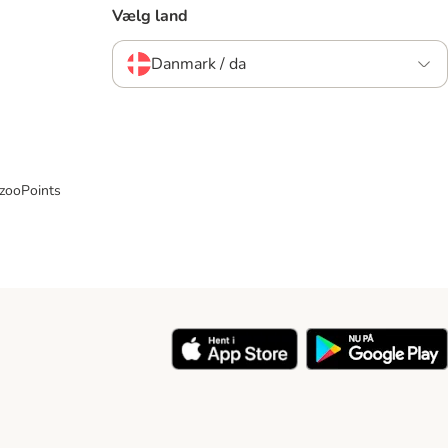
Vælg land
Danmark / da
 zooPoints