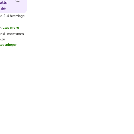
ette
ukt
id 2-4 hverdage.
k
Læs mere
 inkl. moms
men
lle
ostninger