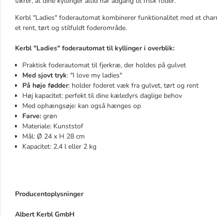
sikrer, at dine kyllinger altid har adgang til frisk foder.
Kerbl "Ladies" foderautomat kombinerer funktionalitet med et charm
et rent, tørt og stilfuldt foderområde.
Kerbl "Ladies" foderautomat til kyllinger i overblik:
Praktisk foderautomat til fjerkræ, der holdes på gulvet
Med sjovt tryk
: "I love my ladies"
På høje fødder
: holder foderet væk fra gulvet, tørt og rent
Høj kapacitet: perfekt til dine kæledyrs daglige behov
Med ophængsøje: kan også hænges op
Farve:
grøn
Materiale: Kunststof
Mål: Ø 24 x H 28 cm
Kapacitet: 2,4 l eller 2 kg
Producentoplysninger
Albert Kerbl GmbH