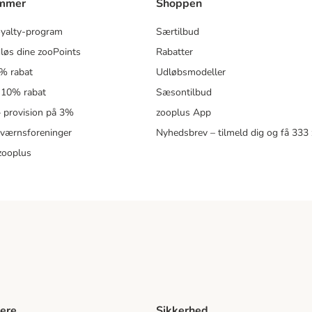
ammer
Shoppen
oyalty-program
Særtilbud
løs dine zooPoints
Rabatter
5% rabat
Udløbsmodeller
 10% rabat
Sæsontilbud
 – provision på 3%
zooplus App
eværnsforeninger
Nyhedsbrev – tilmeld dig og få 333
zooplus
ere
Sikkerhed