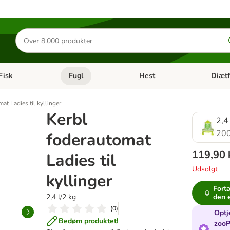
Søg
efter
produkter
Fisk
Fugl
Hest
Diætf
en kategori menu: Gnaver
Åben kategori menu: Fisk
Åben kategori menu: Fugl
Åben ka
at Ladies til kyllinger
Kerbl
2,4
20
foderautomat
119,90 
Ladies til
Udsolgt
kyllinger
Fortæ
2,4 l/2 kg
den e
(
0
)
Optj
Bedøm produktet!
zooP