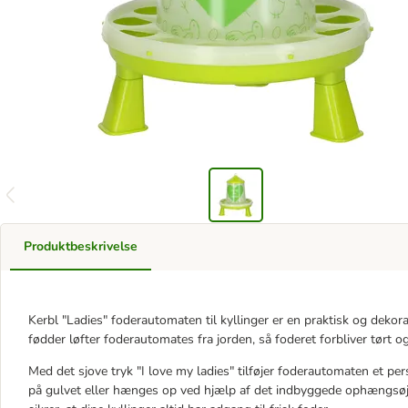
Produktbeskrivelse
Kerbl "Ladies" foderautomaten til kyllinger er en praktisk og dekorat
fødder løfter foderautomates fra jorden, så foderet forbliver tørt o
Med det sjove tryk "I love my ladies" tilføjer foderautomaten et pe
på gulvet eller hænges op ved hjælp af det indbyggede ophængsøje,