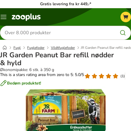
Gratis levering fra kr 449,-*
Menu
kategori
Søg
efter
produkter
Fugl
Fuglefoder
Vildtfuglefoder
JR Garden Peanut Bar refill nød
JR Garden Peanut Bar refill nødder
& hyld
Økonomipakke: 6 stk. à 350 g
This is a stars rating area from zero to 5: 5.0/5
(
1
)
Bedøm produktet!