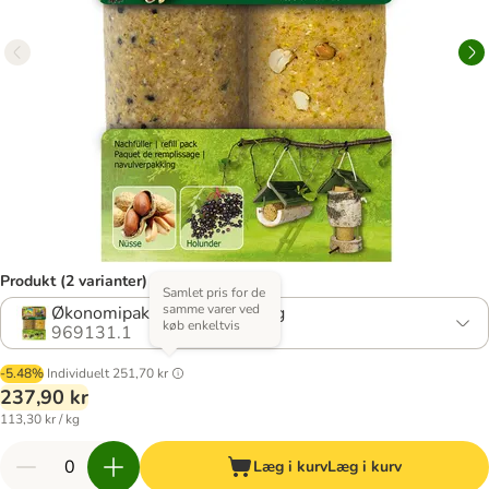
Produkt (2 varianter)
Samlet pris for de
samme varer ved
Økonomipakke: 6 stk. à 350 g
køb enkeltvis
969131.1
-5.48%
Individuelt
251,70 kr
237,90 kr
113,30 kr / kg
Læg i kurv
Læg i kurv