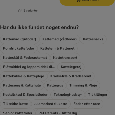
5 varianter
Har du ikke fundet noget endnu?
Kattemad (tørfoder)
Kattemad (vådfoder)
Kattesnacks
Kornfrit kattefoder
Kattelem & Kattenet
Katteskål & Foderautomat
Kattetransport
Flåtmiddel og loppemiddel til katte
Kattelegetøj
Kattebakke & Kattepleje
Kradsetræ & Kradsebræt
Katteseng & Kattehule
Kattegrus
Trimning & Pleje
Kosttilskud & Specialfoder
Teknologi-udstyr
Til killinger
Til ældre katte
Julemarked til katte
Foder efter race
Senior kattefoder
Pet Parents - Alt til dig