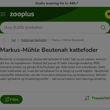
Gratis levering fra kr 449,-*
Menu
kategori
Søg
efter
produkter
Kat
Kattemad (tørfoder)
Markus-Mühle Beutenah
Markus-Mühle Beutenah kattefoder
Beutenah er koldpresset, artskorrekt tørfoder til katte! Tæt op ad naturen, kommer
der kun de ingredienser i foderet der passer til katte naturlige ernæring. 98%
animalsk protein og ganske få kulhydrater gør dette foder helt enestående. Dette
foder indeholder alt, hvad din kat behøver for et langt og sundt katteliv. Værdifulde
vitalstoffer bibeholdes ved den innovative tilberedning og koldpresning. Tørfoder
uden genteknik og tilsætningsstoffer - tæt op ad kattens helt naturlige ernæring
Popularitet
Filtre