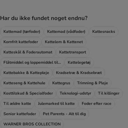
Har du ikke fundet noget endnu?
Kattemad (tørfoder)
Kattemad (vådfoder)
Kattesnacks
Kornfrit kattefoder
Kattelem & Kattenet
Katteskål & Foderautomat
Kattetransport
Flåtmiddel og loppemiddel til katte
Kattelegetøj
Kattebakke & Kattepleje
Kradsetræ & Kradsebræt
Katteseng & Kattehule
Kattegrus
Trimning & Pleje
Kosttilskud & Specialfoder
Teknologi-udstyr
Til killinger
Til ældre katte
Julemarked til katte
Foder efter race
Senior kattefoder
Pet Parents - Alt til dig
WARNER BROS COLLECTION