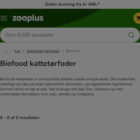
Gratis levering fra kr 449,-*
Menu
kategori
Søg
efter
produkter
Kat
Kattemad (tørfoder)
Biofood
Biofood kattetørfoder
Biofoods kattefoder er et hollandsk tørfoder mærke af topkvalitet. Det indeholder
naturlige og nøje udvalgte højkvalitets animalske- og vegetabilske ingredienser.
Dermed sikres en høj accept. Ved at bruge rent kød, fisk, lakseolie og urter
understøtter det kattens hud, pels, tænder og fordøjelse.
0 - 0 af 0 resultater
product items have been changed