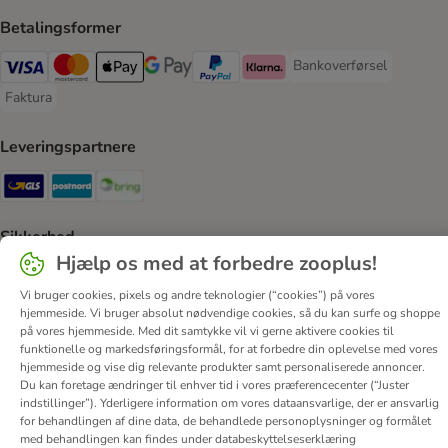
Betalingsformer
Bankoverførsel
Bankoverførsel Payment
VISA Payment Method
Mastercard Payment Method
Apply pay Payment Method
Google Pay Payment Method
paypal Payment Method
Klarna Payment Method
Faktura
Faktura Payment Method
Leveringspartnere
GLS Shipping Method
Postnord Shipping Method
Bring Shipping Method
Sikkerhed
Hjælp os med at forbedre zooplus!
Security
Security
Vi bruger cookies, pixels og andre teknologier (“cookies”) på vores
hjemmeside. Vi bruger absolut nødvendige cookies, så du kan surfe og shoppe
på vores hjemmeside. Med dit samtykke vil vi gerne aktivere cookies til
funktionelle og markedsføringsformål, for at forbedre din oplevelse med vores
hjemmeside og vise dig relevante produkter samt personaliserede annoncer.
Du kan foretage ændringer til enhver tid i vores præferencecenter (“Juster
Om os
Job hos zooplus
Firmaoplysninger
indstillinger”). Yderligere information om vores dataansvarlige, der er ansvarlig
for behandlingen af ​​dine data, de behandlede personoplysninger og formålet
Forordning om digitale tjenester
Generelle vilkår
med behandlingen kan findes under databeskyttelseserklæring