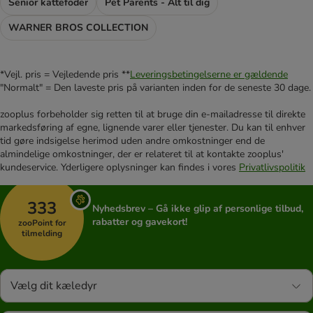
Senior kattefoder
Pet Parents - Alt til dig
WARNER BROS COLLECTION
*Vejl. pris = Vejledende pris **
Leveringsbetingelserne er gældende
"Normalt" = Den laveste pris på varianten inden for de seneste 30 dage.
zooplus forbeholder sig retten til at bruge din e-mailadresse til direkte
markedsføring af egne, lignende varer eller tjenester. Du kan til enhver
tid gøre indsigelse herimod uden andre omkostninger end de
almindelige omkostninger, der er relateret til at kontakte zooplus'
kundeservice. Yderligere oplysninger kan findes i vores
Privatlivspolitik
333
Nyhedsbrev – Gå ikke glip af personlige tilbud,
rabatter og gavekort!
zooPoint for
tilmelding
Vælg dit kæledyr