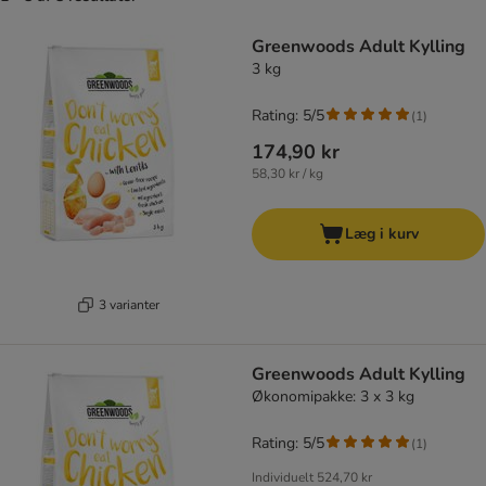
product items have been changed
Greenwoods Adult Kylling
3 kg
Rating: 5/5
(
1
)
174,90 kr
58,30 kr / kg
Læg i kurv
3 varianter
Greenwoods Adult Kylling
Økonomipakke: 3 x 3 kg
Rating: 5/5
(
1
)
Individuelt
524,70 kr