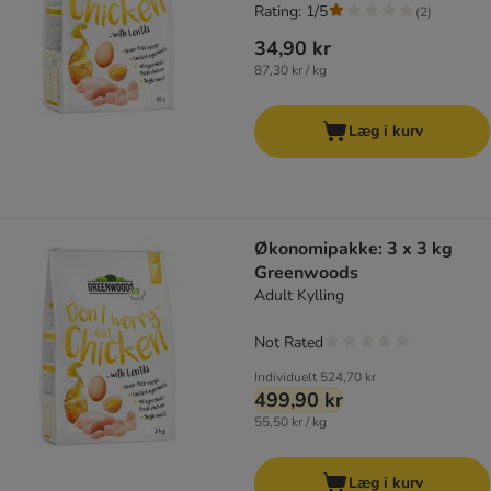
Rating: 1/5
(
2
)
34,90 kr
87,30 kr / kg
Læg i kurv
Økonomipakke: 3 x 3 kg
Greenwoods
Adult Kylling
Not Rated
Individuelt
524,70 kr
499,90 kr
55,50 kr / kg
Læg i kurv