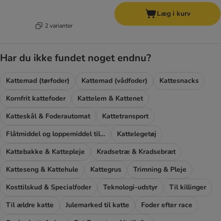
Læg i kurv
2 varianter
Har du ikke fundet noget endnu?
Kattemad (tørfoder)
Kattemad (vådfoder)
Kattesnacks
Kornfrit kattefoder
Kattelem & Kattenet
Katteskål & Foderautomat
Kattetransport
Flåtmiddel og loppemiddel til katte
Kattelegetøj
Kattebakke & Kattepleje
Kradsetræ & Kradsebræt
Katteseng & Kattehule
Kattegrus
Trimning & Pleje
Kosttilskud & Specialfoder
Teknologi-udstyr
Til killinger
Til ældre katte
Julemarked til katte
Foder efter race