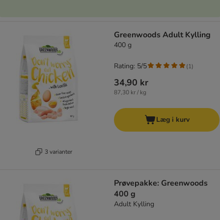
Greenwoods Adult Kylling
400 g
Rating: 5/5
(
1
)
34,90 kr
87,30 kr / kg
Læg i kurv
3 varianter
Prøvepakke: Greenwoods
400 g
Adult Kylling