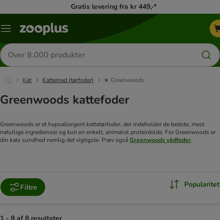
Gratis levering fra kr 449,-*
Menu
kategori
Søg
efter
produkter
Kat
Kattemad (tørfoder)
★ Greenwoods
Greenwoods kattefoder
Greenwoods er et hypoallergent kattetørfoder, der indeholder de bedste, mest
naturlige ingredienser og kun en enkelt, animalsk proteinkilde. For Greenwoods er
din kats sundhed nemlig det vigtigste. Prøv også
Greenwoods vådfoder
.
Popularitet
Filtre
1 - 8 af 8 resultater