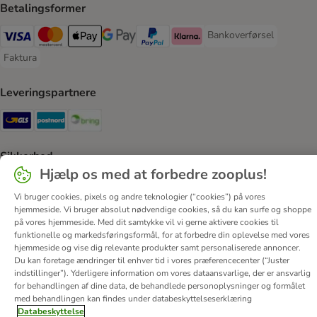
Betalingsformer
Bankoverførsel
Bankoverførsel Payment
VISA Payment Method
Mastercard Payment Method
Apply pay Payment Method
Google Pay Payment Method
paypal Payment Method
Klarna Payment Method
Faktura
Faktura Payment Method
Leveringspartnere
GLS Shipping Method
Postnord Shipping Method
Bring Shipping Method
Sikkerhed
Hjælp os med at forbedre zooplus!
Security
Security
Vi bruger cookies, pixels og andre teknologier (“cookies”) på vores
hjemmeside. Vi bruger absolut nødvendige cookies, så du kan surfe og shoppe
på vores hjemmeside. Med dit samtykke vil vi gerne aktivere cookies til
funktionelle og markedsføringsformål, for at forbedre din oplevelse med vores
hjemmeside og vise dig relevante produkter samt personaliserede annoncer.
Du kan foretage ændringer til enhver tid i vores præferencecenter (“Juster
Om os
Job hos zooplus
Firmaoplysninger
indstillinger”). Yderligere information om vores dataansvarlige, der er ansvarlig
for behandlingen af ​​dine data, de behandlede personoplysninger og formålet
Forordning om digitale tjenester
Generelle vilkår
med behandlingen kan findes under databeskyttelseserklæring
Fortryd aftale
Betaling
Levering
Databeskyttelse
Databeskyttelse