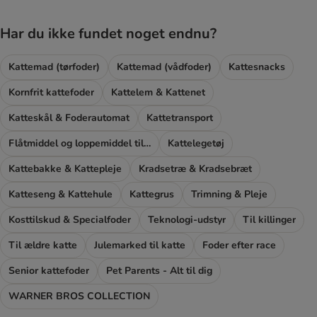
Har du ikke fundet noget endnu?
Kattemad (tørfoder)
Kattemad (vådfoder)
Kattesnacks
Kornfrit kattefoder
Kattelem & Kattenet
Katteskål & Foderautomat
Kattetransport
Flåtmiddel og loppemiddel til katte
Kattelegetøj
Kattebakke & Kattepleje
Kradsetræ & Kradsebræt
Katteseng & Kattehule
Kattegrus
Trimning & Pleje
Kosttilskud & Specialfoder
Teknologi-udstyr
Til killinger
Til ældre katte
Julemarked til katte
Foder efter race
Senior kattefoder
Pet Parents - Alt til dig
WARNER BROS COLLECTION