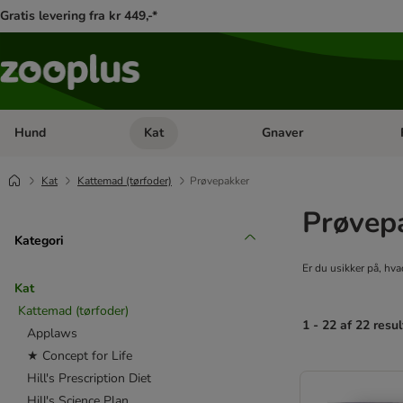
Gratis levering fra kr 449,-*
Hund
Kat
Gnaver
Åben kategori menu: Hund
Åben kategori menu: Kat
Åb
Kat
Kattemad (tørfoder)
Prøvepakker
Prøvep
Kategori
Er du usikker på, hva
Kat
Kattemad (tørfoder)
1 - 22 af 22 resul
Applaws
★ Concept for Life
product items ha
Hill's Prescription Diet
Hill's Science Plan