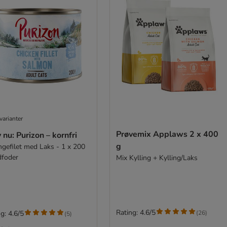
varianter
Prøvemix Applaws 2 x 400
 nu: Purizon – kornfri
g
ingefilet med Laks - 1 x 200
dfoder
Mix Kylling + Kylling/Laks
Rating: 4.6/5
(
26
)
g: 4.6/5
(
5
)