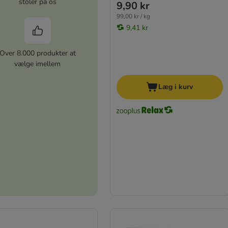
stoler på os
9,90 kr
99,00 kr / kg
9,41 kr
Over 8.000 produkter at
vælge imellem
Læg i kurv