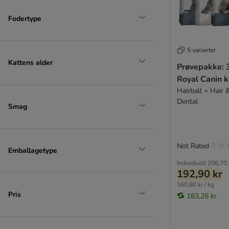
Thrive PremiumPlus
Trovet
Fodertype
Ultima
Venandi Animal
5 varianter
Virbac Veterinary HPM
Kattens alder
Prøvepakke: 
★ Wild Freedom
Royal Canin k
WOW Cat
Hairball + Hair 
Yarrah Øko
Dental
Ziwi Peak
Smag
TOP tilbud
Prøvepakker
Not Rated
Emballagetype
Økonomipakker
Individuelt
206,70 
Til killinger
192,90 kr
Til senior
160,80 kr / kg
Pris
183,26 kr
Maine Coon & Store katteracer
Kornfrie topseller
Lucky Lou