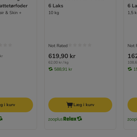
attetørfoder
6 Laks
6 L
ir & Skin +
10 kg
1,5 
Not Rated
Not 
619,90 kr
162
kr
62,00 kr / kg
108,6
588,91 kr
1
g i kurv
Læg i kurv