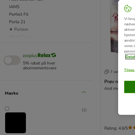
IAMS
Perfect Fit
Vi bru
Porta 21
nødven
★ Purizon
aktive
hjemme
Royal Canin
ændring
Royal Canin Care Nutrition
vores d
person
Royal Canin Veterinary Diet
Datab
Sanabelle
5% rabat på hver
★ Smilla
abonnementsvare
Tilpas 
7 varianter
Whiskas
Prøv nu: Puriz
And med Fisk - 
Affinity Advance Veterinary Diet
Mærke
Affinity Advance Diets
Affinity Libra
(
1
)
Almo Nature
animonda
Biofood
Rating: 4.6/5