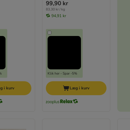
99,90 kr
83,30 kr / kg
94,91 kr
5%
Klik her - Spar -5%
g i kurv
Læg i kurv