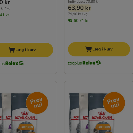
0 kr
Individuelt
70,80 kr
63,90 kr
kr / kg
79,90 kr / kg
,41 kr
60,71 kr
Læg i kurv
Læg i kurv