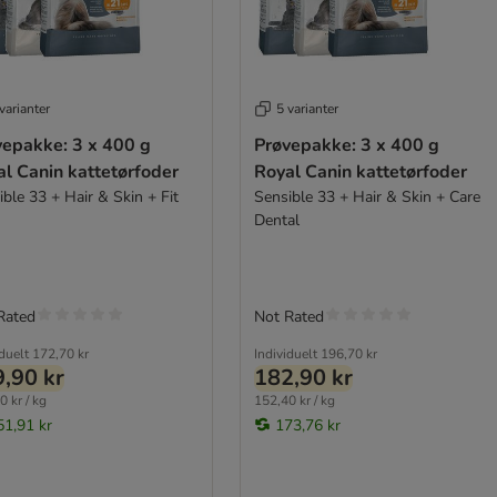
varianter
5 varianter
vepakke: 3 x 400 g
Prøvepakke: 3 x 400 g
l Canin kattetørfoder
Royal Canin kattetørfoder
ble 33 + Hair & Skin + Fit
Sensible 33 + Hair & Skin + Care
Dental
Rated
Not Rated
iduelt
172,70 kr
Individuelt
196,70 kr
,90 kr
182,90 kr
0 kr / kg
152,40 kr / kg
51,91 kr
173,76 kr