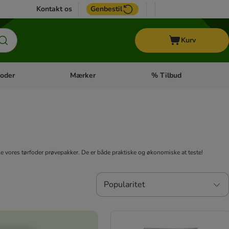
Kontakt os
Genbestil
Kurv
oder
Mærker
% Tilbud
tegori menu: Hest
Åben kategori menu: Diætfoder
Åben kategori menu: Mærk
lle vores tørfoder prøvepakker. De er både praktiske og økonomiske at teste!
Popularitet