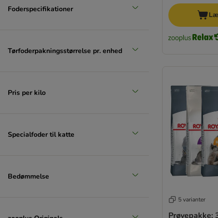
Cesar
Foderspecifikationer
Læ
KITTY Cat
4Vets
Pan Mięsko
Tørfoderpakningsstørrelse pr. enhed
Wiejska Zagroda
Pris per kilo
Specialfoder til katte
Bedømmelse
5 varianter
Prøvepakke: 