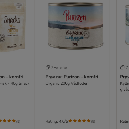
7 varianter
7 
on – kornfri
Prøv nu: Purizon – kornfri
Prøv
Fisk - 40g Snack
Organic 200g Vådfoder
Kyll
g vå
Rating: 4.6/5
Ratin
(
5
)
(
5
)