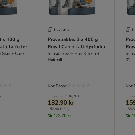
5 varianter
5 
3 x 400 g
Prøvepakke: 3 x 400 g
Prø
attetørfoder
Royal Canin kattetørfoder
Roya
& Skin + Care
Sensible 33 + Hair & Skin +
Sensi
Hairball
32
Not Rated
Not 
kr
Individuelt
196,70 kr
Indiv
182,90 kr
159
152,40 kr / kg
133,3
173,76 kr
1