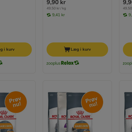
9,90 kr
9,9
49,50 kr / kg
49,50 
9,41 kr
9
g i kurv
Læg i kurv