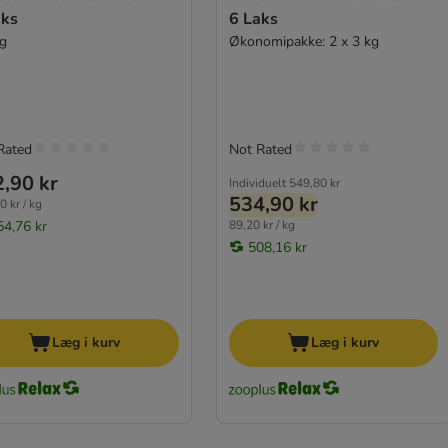
aks
6 Laks
kg
Økonomipakke: 2 x 3 kg
Rated
Not Rated
,90 kr
Individuelt
549,80 kr
534,90 kr
0 kr / kg
54,76 kr
89,20 kr / kg
508,16 kr
Læg i kurv
Læg i kurv