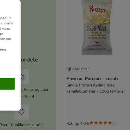
absolut
 vi gerne
d vores
ge
ation om
ring
Dine fordele
7 varianter
Prøv nu: Purizon – kornfri
Single Protein Kylling med
iver zooplus Relax og spar
kamilleblomster - 100g tørfoder
5% hver gang
Rating: 4.6/5
(
5
)
Over 10 millioner kunder