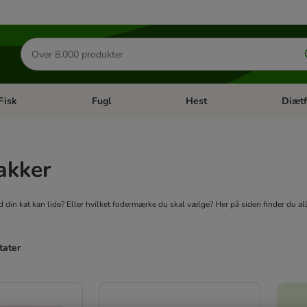
Søg
efter
produkter
Fisk
Fugl
Hest
Diætf
en kategori menu: Gnaver
Åben kategori menu: Fisk
Åben kategori menu: Fugl
Åben ka
akker
d din kat kan lide? Eller hvilket fodermærke du skal vælge? Her på siden finder du a
tater
ve been changed