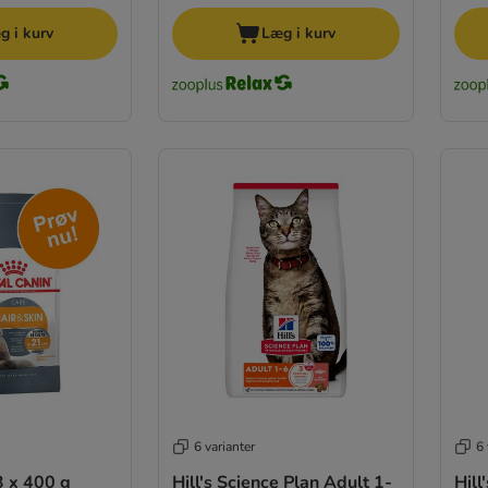
g i kurv
Læg i kurv
6 varianter
6 
3 x 400 g
Hill's Science Plan Adult 1-
Hill