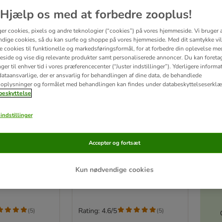
Hjælp os med at forbedre zooplus!
ger cookies, pixels og andre teknologier (“cookies”) på vores hjemmeside. Vi bruger 
dige cookies, så du kan surfe og shoppe på vores hjemmeside. Med dit samtykke vil
re cookies til funktionelle og markedsføringsformål, for at forbedre din oplevelse me
side og vise dig relevante produkter samt personaliserede annoncer. Du kan foreta
er til enhver tid i vores præferencecenter (“Juster indstillinger”). Yderligere inform
ataansvarlige, der er ansvarlig for behandlingen af ​​dine data, de behandlede
oplysninger og formålet med behandlingen kan findes under databeskyttelseserklæ
eskyttelse
indstillinger
7 varianter
on – kornfri
Prøv nu: Purizon – kornfri
Accepter og fortsæt
40 g snack
Killing kyllingefilet med laks 6 x
Akt
200 g
Kun nødvendige cookies
Rating: 4.6/5
(
5
)
(
5
)