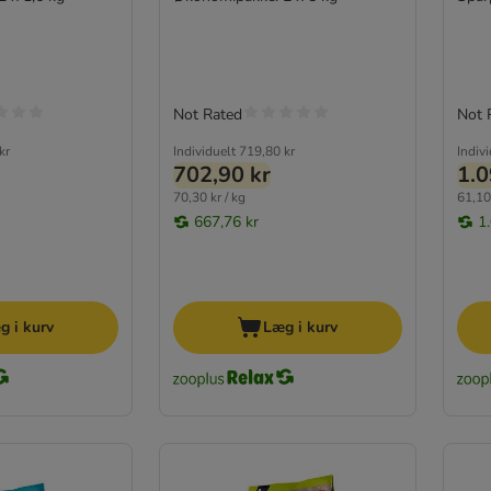
Not Rated
Not 
kr
Individuelt
719,80 kr
Indiv
702,90 kr
1.0
70,30 kr / kg
61,10 
667,76 kr
1
g i kurv
Læg i kurv