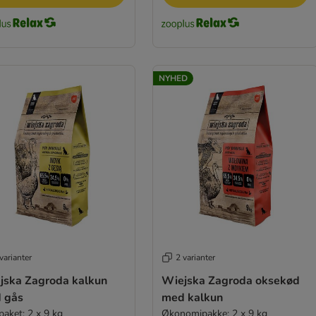
NYHED
varianter
2 varianter
jska Zagroda kalkun
Wiejska Zagroda oksekød
 gås
med kalkun
paket: 2 x 9 kg
Økonomipakke: 2 x 9 kg