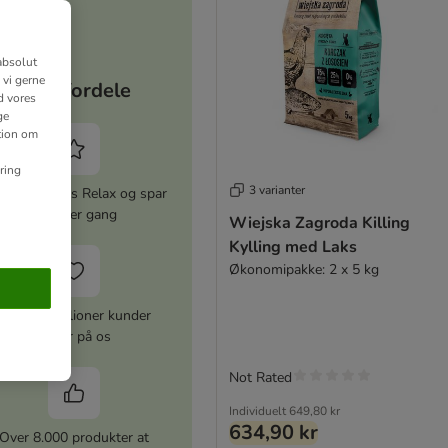
absolut
 vi gerne
Dine fordele
d vores
ge
ation om
ring
3 varianter
iver zooplus Relax og spar
5% hver gang
Wiejska Zagroda Killing
Kylling med Laks
Økonomipakke: 2 x 5 kg
Over 10 millioner kunder
stoler på os
Not Rated
Individuelt
649,80 kr
634,90 kr
Over 8.000 produkter at