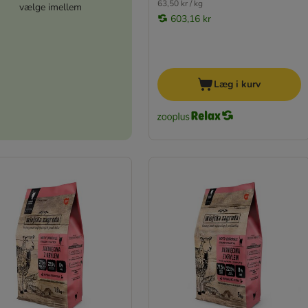
63,50 kr / kg
vælge imellem
603,16 kr
Læg i kurv