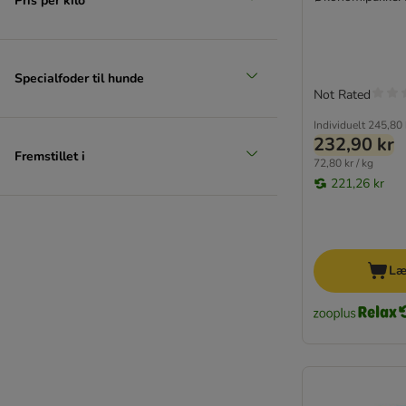
Pris per kilo
Thrive PremiumPlus
Trovet
Ultima
Venandi Animal
Specialfoder til hunde
Not Rated
Virbac Veterinary HPM
★ Wild Freedom
Individuelt
245,80 
232,90 kr
WOW Cat
Fremstillet i
72,80 kr / kg
Yarrah Øko
221,26 kr
Ziwi Peak
TOP tilbud
Prøvepakker
Læ
Økonomipakker
Til killinger
Til senior
Maine Coon & Store katteracer
Kornfrie topseller
Lucky Lou