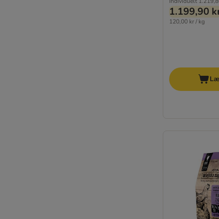
Individuelt
1.219,8
1.199,90 k
120,00 kr / kg
Læ