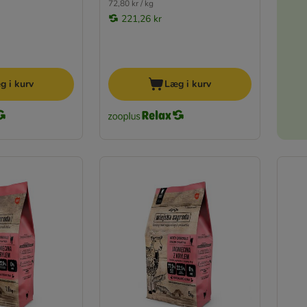
72,80 kr / kg
221,26 kr
g i kurv
Læg i kurv