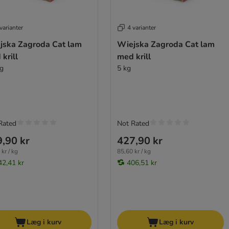
varianter
4 varianter
jska Zagroda Cat lam
Wiejska Zagroda Cat lam
krill
med krill
kg
5 kg
Rated
Not Rated
,90 kr
427,90 kr
kr / kg
85,60 kr / kg
42,41 kr
406,51 kr
Læg i kurv
Læg i kurv