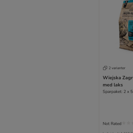
Cesar
KITTY Cat
4Vets
Pan Mięsko
Wiejska Zagroda
2 varianter
Wiejska Zagr
med laks
Sparpaket: 2 x 5
Not Rated