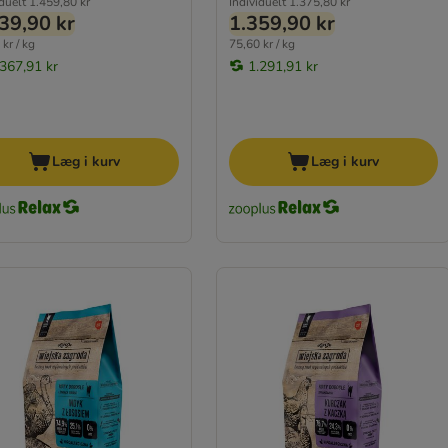
iduelt
1.459,80 kr
Individuelt
1.375,80 kr
39,90 kr
1.359,90 kr
kr / kg
75,60 kr / kg
.367,91 kr
1.291,91 kr
Læg i kurv
Læg i kurv