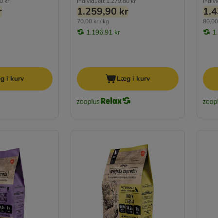
0 kr
Individuelt
1.279,80 kr
Indiv
r
1.259,90 kr
1.4
70,00 kr / kg
80,00 
1.196,91 kr
1
g i kurv
Læg i kurv