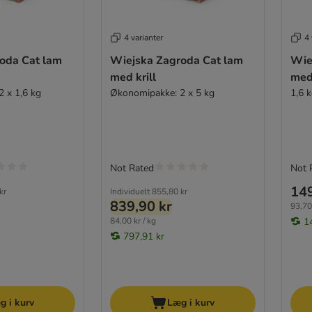
4 varianter
4 
oda Cat lam
Wiejska Zagroda Cat lam
Wie
med krill
med 
 x 1,6 kg
Økonomipakke: 2 x 5 kg
1,6 
Not Rated
Not 
149
kr
Individuelt
855,80 kr
839,90 kr
93,70 
84,00 kr / kg
1
797,91 kr
g i kurv
Læg i kurv