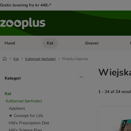
Gratis levering fra kr 449,-*
Hund
Kat
Gnaver
Åben kategori menu: Hund
Åben kategori menu: Kat
Åb
Kat
Kattemad (tørfoder)
Wiejska Zagroda
Wiejsk
Kategori
1 - 24 af 24 resul
Kat
Kattemad (tørfoder)
product items ha
Applaws
★ Concept for Life
Hill's Prescription Diet
Hill's Science Plan