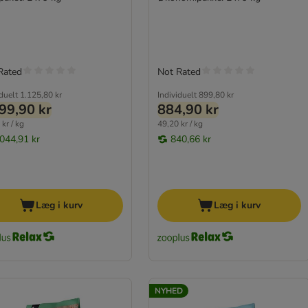
Rated
Not Rated
iduelt
1.125,80 kr
Individuelt
899,80 kr
99,90 kr
884,90 kr
kr / kg
49,20 kr / kg
.044,91 kr
840,66 kr
Læg i kurv
Læg i kurv
NYHED