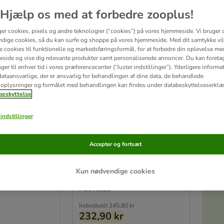
Hjælp os med at forbedre zooplus!
ger cookies, pixels og andre teknologier (“cookies”) på vores hjemmeside. Vi bruger 
dige cookies, så du kan surfe og shoppe på vores hjemmeside. Med dit samtykke vil
re cookies til funktionelle og markedsføringsformål, for at forbedre din oplevelse me
side og vise dig relevante produkter samt personaliserede annoncer. Du kan foreta
er til enhver tid i vores præferencecenter (“Juster indstillinger”). Yderligere inform
ataansvarlige, der er ansvarlig for behandlingen af ​​dine data, de behandlede
oplysninger og formålet med behandlingen kan findes under databeskyttelseserklæ
eskyttelse
3 varianter
Akt
oda Killing
Wiejska Zagroda Killing
indstillinger
Laks
Kylling med Laks
Økonomipakke: 2 x 1,6 kg
Accepter og fortsæt
Kun nødvendige cookies
Not Rated
Individuelt
245,80 kr
232,90 kr