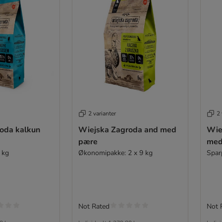
2 varianter
2 
oda kalkun
Wiejska Zagroda and med
Wie
pære
med
 kg
Økonomipakke: 2 x 9 kg
Spar
Not Rated
Not 