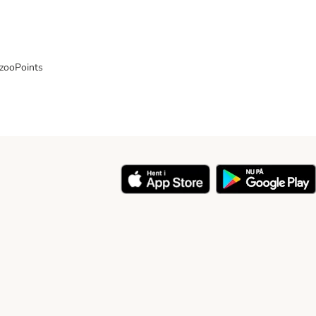
 zooPoints
y