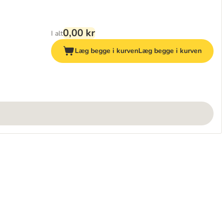
0,00 kr
I alt
Læg begge i kurven
Læg begge i kurven