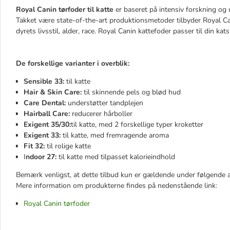
Royal Canin tørfoder til katte
er baseret på intensiv forskning og u
Takket være state-of-the-art produktionsmetoder tilbyder Royal Cani
dyrets livsstil, alder, race. Royal Canin kattefoder passer til din k
De forskellige varianter i overblik:
Sensible 33:
til katte
Hair & Skin Care:
til skinnende pels og blød hud
Care Dental:
understøtter tandplejen
Hairball Care:
reducerer hårboller
Exigent 35/30:
til katte, med 2 forskellige typer kroketter
Exigent 33:
til katte, med fremragende aroma
Fit 32:
til rolige katte
I
ndoor 27:
til katte med tilpasset kalorieindhold
Bemærk venligst, at dette tilbud kun er gældende under følgende 
Mere information om produkterne findes på nedenstående link:
Royal Canin tørfoder