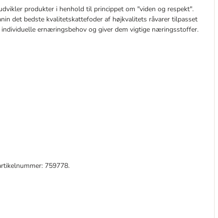
dvikler produkter i henhold til princippet om "viden og respekt".
n det bedste kvalitetskattefoder af højkvalitets råvarer tilpasset
ats individuelle ernæringsbehov og giver dem vigtige næringsstoffer.
artikelnummer: 759778.