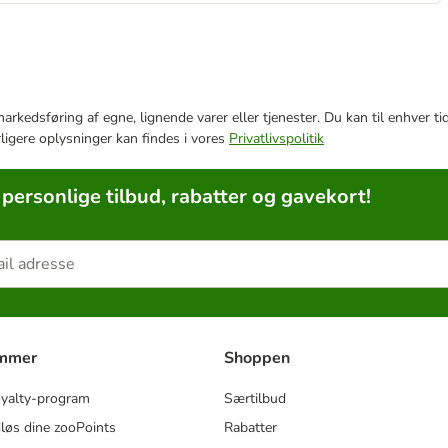
e markedsføring af egne, lignende varer eller tjenester. Du kan til enhve
rligere oplysninger kan findes i vores
Privatlivspolitik
 personlige tilbud, rabatter og gavekort!
ammer
Shoppen
oyalty-program
Særtilbud
løs dine zooPoints
Rabatter