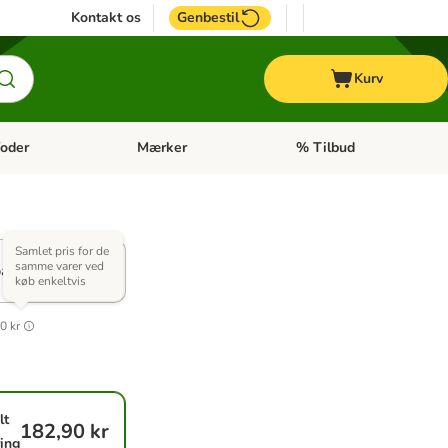
Kontakt os
Genbestil
Kurv
oder
Mærker
% Tilbud
tegori menu: Hest
Åben kategori menu: Diætfoder
Åben kategori menu: Mærk
)
 + Hair &
Samlet pris for de
samme varer ved
all
køb enkeltvis
0 kr
lt
182,90 kr
ring