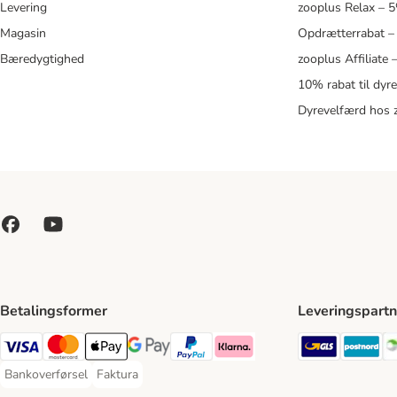
Levering
zooplus Relax – 
Magasin
Opdrætterrabat –
Bæredygtighed
zooplus Affiliate
10% rabat til dyr
Dyrevelfærd hos 
Betalingsformer
Leveringspartn
GLS Ship
Po
VISA Payment Method
Mastercard Payment Method
Apply pay Payment Method
Google Pay Payment Method
paypal Payment Method
Klarna Payment Method
Bankoverførsel
Faktura
Bankoverførsel Payment Method
Faktura Payment Method