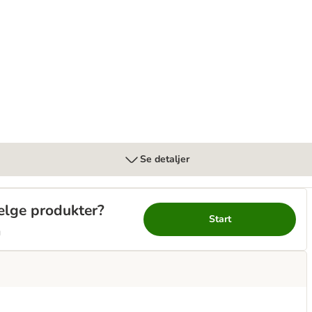
portionsposer 50 x 50 g
Se detaljer
vælge produkter?
Start
g