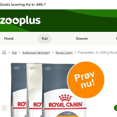
Gratis levering fra kr 449,-*
Hund
Kat
Gnaver
Åben kategori menu: Hund
Åben kategori menu: Kat
Åb
Kat
Kattemad (tørfoder)
Royal Canin
Prøvepakke: 3 x 400 g Royal