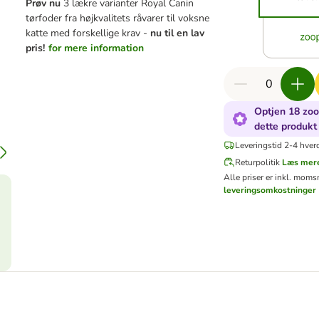
Prøv nu
3 lækre varianter Royal Canin
tørfoder fra højkvalitets råvarer til voksne
katte med forskellige krav -
nu til en lav
pris!
for mere information
Optjen 18 zoo
dette produkt
Leveringstid 2-4 hver
Returpolitik
Læs mer
Alle priser er inkl. moms
leveringsomkostninger