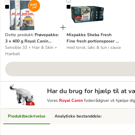
Prøvepakke: 3 x 400 g Royal Canin kattetørfoder
Mixpakke Sheba Fresh Fine fresh 
Dette produkt
:
Prøvepakke:
Mixpakke Sheba Fresh
3 x 400 g Royal Canin
Fine fresh portionsposer 50
kattetørfoder
Sensible 33 + Hair & Skin +
x 50 g
med torsk, laks & tun i sauce
Hairball
Har du brug for hjælp til at 
Vores
Royal Canin
foderrådgiver vil hjælpe di
Produktbeskrivelse
Analytiske bestanddele: