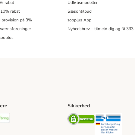
5% rabat
Udløbsmodeller
 10% rabat
Sæsontilbud
 – provision på 3%
zooplus App
eværnsforeninger
Nyhedsbrev – tilmeld dig og få 333
zooplus
ere
Sikkerhed
ping Method
stnord Shipping Method
Bring Shipping Method
Security
Securit