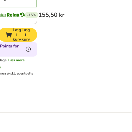
155,50 kr
-15%
Læg
Læg
i
i
kurv
kurv
Points for
dage.
Læs mere
e
men ekskl. eventuelle