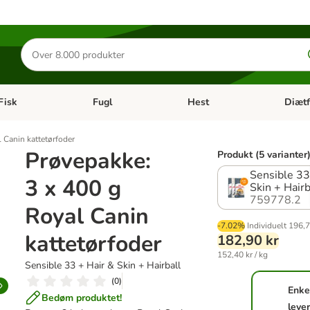
Søg
efter
produkter
Fisk
Fugl
Hest
Diætf
en kategori menu: Gnaver
Åben kategori menu: Fisk
Åben kategori menu: Fugl
Åben ka
 Canin kattetørfoder
Prøvepakke:
Produkt (5 varianter
Sensible 33
3 x 400 g
Skin + Hairb
759778.2
Royal Canin
-7.02%
Individuelt
196,7
kattetørfoder
182,90 kr
152,40 kr / kg
Sensible 33 + Hair & Skin + Hairball
(
0
)
Enke
Bedøm produktet!
leve