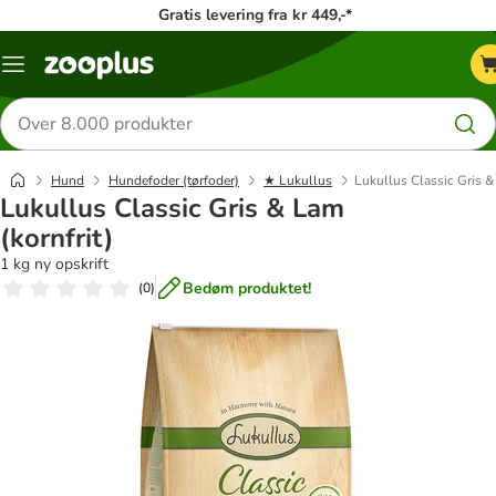
Gratis levering fra kr 449,-*
Menu
kategori
Søg
efter
produkter
Hund
Hundefoder (tørfoder)
★ Lukullus
Lukullus Classic Gris &
Lukullus Classic Gris & Lam
(kornfrit)
1 kg ny opskrift
Bedøm produktet!
(
0
)