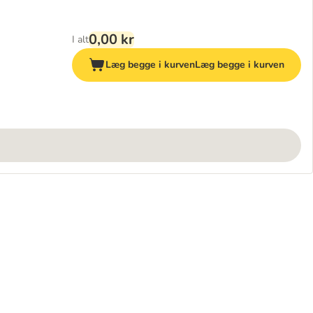
0,00 kr
I alt
Læg begge i kurven
Læg begge i kurven