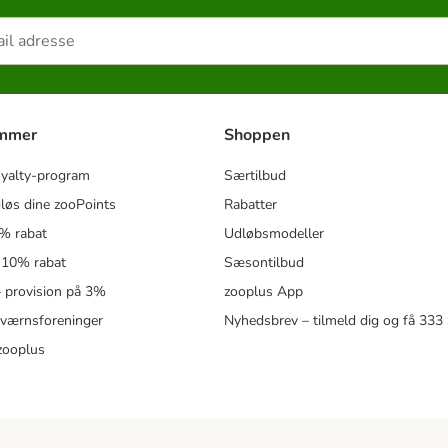
ammer
Shoppen
oyalty-program
Særtilbud
løs dine zooPoints
Rabatter
5% rabat
Udløbsmodeller
 10% rabat
Sæsontilbud
 – provision på 3%
zooplus App
eværnsforeninger
Nyhedsbrev – tilmeld dig og få 333
zooplus