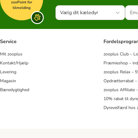
zooPoint for
tilmelding
Vælg dit kæledyr
Service
Fordelsprogr
Mit zooplus
zooplus Club – L
Kontakt/Hjælp
Præmieshop – ind
Levering
zooplus Relax – 
Magasin
Opdrætterrabat –
Bæredygtighed
zooplus Affiliate
10% rabat til dyr
Dyrevelfærd hos 