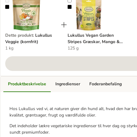
Lukullus Veggie (kornfrit)
Lukullus Vegan Garden Stripes G
Dette produkt
:
Lukullus
Lukullus Vegan Garden
Veggie (kornfrit)
Stripes Græskar, Mango &
1 kg
Ananas
125 g
Produktbeskrivelse
Ingredienser
Foderanbefaling
Hos Lukullus ved vi, at naturen giver din hund alt, hvad den har b
kvalitet, grøntsager, frugt og værdifulde olier.
Det indeholder lækre vegetariske ingredienser til hver dag og styrke
sundt premiumfoder.