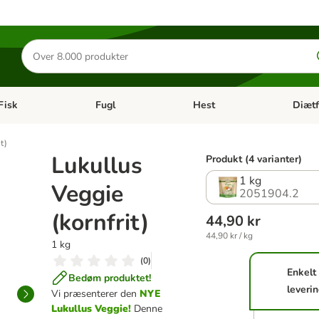
Søg
efter
produkter
Fisk
Fugl
Hest
Diætf
en kategori menu: Gnaver
Åben kategori menu: Fisk
Åben kategori menu: Fugl
Åben ka
t)
Lukullus
Produkt (4 varianter)
1 kg
Veggie
2051904.2
(kornfrit)
44,90 kr
44,90 kr / kg
1 kg
(
0
)
Enkelt
Bedøm produktet!
leveri
Vi præsenterer den
NYE
Lukullus Veggie!
Denne