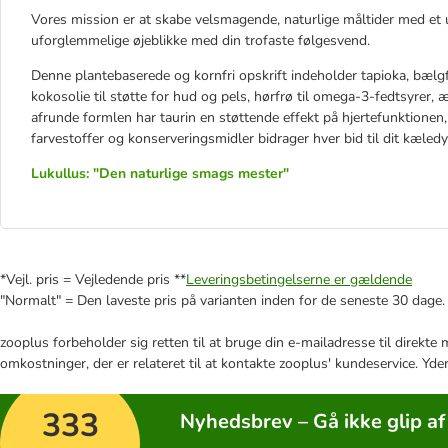
Vores mission er at skabe velsmagende, naturlige måltider med et udv
uforglemmelige øjeblikke med din trofaste følgesvend.
Denne plantebaserede og kornfri opskrift indeholder tapioka, bælg
kokosolie til støtte for hud og pels, hørfrø til omega-3-fedtsyrer, 
afrunde formlen har taurin en støttende effekt på hjertefunktionen
farvestoffer og konserveringsmidler bidrager hver bid til dit kæled
Lukullus: "Den naturlige smags mester"
*Vejl. pris = Vejledende pris **
Leveringsbetingelserne er gældende
"Normalt" = Den laveste pris på varianten inden for de seneste 30 dage.
zooplus forbeholder sig retten til at bruge din e-mailadresse til direkt
omkostninger, der er relateret til at kontakte zooplus' kundeservice. Yde
333
Nyhedsbrev – Gå ikke glip af