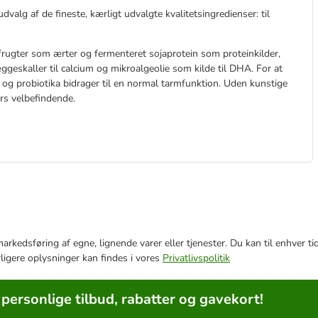
alg af de fineste, kærligt udvalgte kvalitetsingredienser: til
frugter som ærter og fermenteret sojaprotein som proteinkilder,
æggeskaller til calcium og mikroalgeolie som kilde til DHA. For at
, og probiotika bidrager til en normal tarmfunktion. Uden kunstige
yrs velbefindende.
e markedsføring af egne, lignende varer eller tjenester. Du kan til enhve
rligere oplysninger kan findes i vores
Privatlivspolitik
 personlige tilbud, rabatter og gavekort!