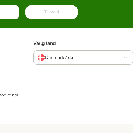
Tilmeld
Vælg land
Danmark / da
 zooPoints