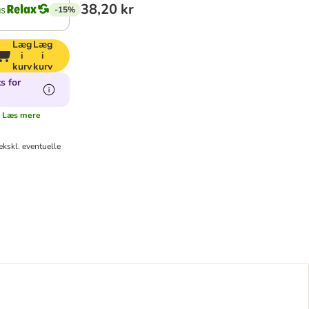
38,20 kr
-15%
Læg
Læg
i
i
kurv
kurv
s for
.
Læs mere
kskl. eventuelle