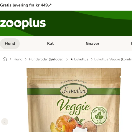
Gratis levering fra kr 449,-*
Hund
Kat
Gnaver
Åben kategori menu: Hund
Åben kategori menu: Kat
Åb
Hund
Hundefoder (tørfoder)
★ Lukullus
Lukullus Veggie (kornfri