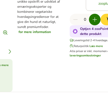
unikke opskrift er udviklet af
ernæringseksperter og
kombinerer vegetariske
hverdagsingredienser for at
give din hund et naturligt,
sundt premiumfoder.
Optjen 4 zooPoint
for mere information
dette produkt
Leveringstid 2-4 hverdage
Returpolitik
Læs mere
Alle priser er inkl. moms
men e
leveringsomkostninger
s mere