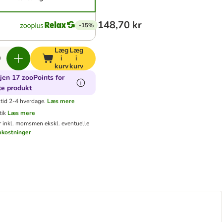
148,70 kr
-15%
Læg
Læg
i
i
kurv
kurv
jen 17 zooPoints for
te produkt
tid 2-4 hverdage.
Læs mere
tik
Læs mere
er inkl. moms
men ekskl. eventuelle
mkostninger