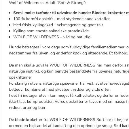
Wolf of Wilderness Adult "Soft & Strong":
Semi-moist tørfoder til udvoksede hunde: Blødere kroketter 
100 % kornfri opskrift - med styrkende søde kartofler
Med friskt kyllingekød - velsmagende og godt tålt
Kylling som eneste animalske proteinkilde
WOLF OF WILDERNESS – vild og naturlig!
Hunde betragtes i vore dage som fuldgyldige familiemedlemmer, o
nedstammer fra ulven, og er derfor kød- og altædende. Et forhold,
Da man skulle udvikle WOLF OF WILDERNESS har man derfor sat s
naturlige instinkt, og kun benytte bestanddele fra ulvenes naturli
opskrifterne.
Forskning i ulvens naturlige spisevaner har vist, at ulve hovedsagel
byttedyr kombineret med skovbær, rødder og vilde urter.
I det fri indtager ulven kun meget få kulhydrater, og derfor er fod
ikke tilsat kornprodukter. Vores opskrifter er lavet med en masse 
rødder, urter og bær.
De bløde kroketter fra WOLF OF WILDERNESS Soft har et højere 
dermed en højt andel af kødsaft og den oprindelige smag. Sød karto