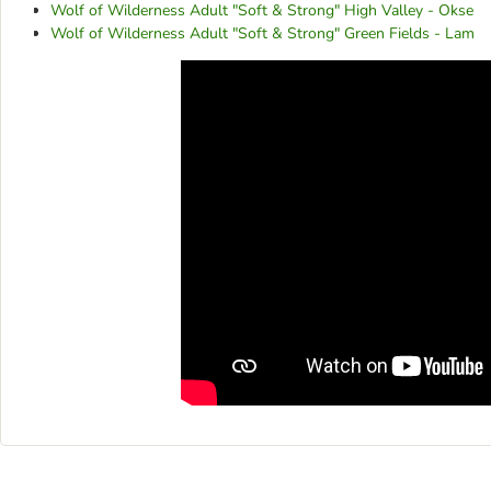
Wolf of Wilderness Adult "Soft & Strong" High Valley - Okse
Wolf of Wilderness Adult "Soft & Strong" Green Fields - Lam