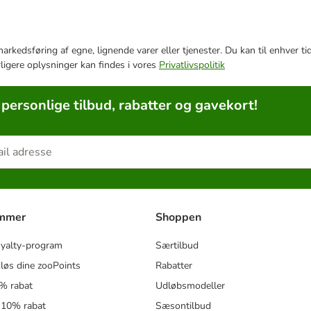
e markedsføring af egne, lignende varer eller tjenester. Du kan til enhve
rligere oplysninger kan findes i vores
Privatlivspolitik
 personlige tilbud, rabatter og gavekort!
ammer
Shoppen
oyalty-program
Særtilbud
løs dine zooPoints
Rabatter
5% rabat
Udløbsmodeller
 10% rabat
Sæsontilbud