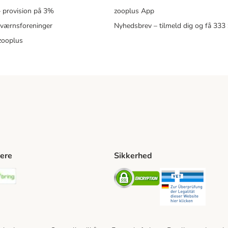
 – provision på 3%
zooplus App
eværnsforeninger
Nyhedsbrev – tilmeld dig og få 333
zooplus
ere
Sikkerhed
ping Method
stnord Shipping Method
Bring Shipping Method
Security
Securit