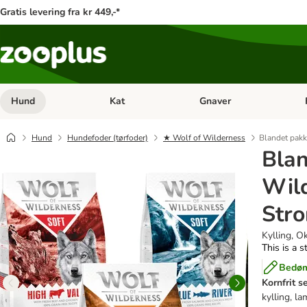
Gratis levering fra kr 449,-*
Hund
Kat
Gnaver
Åben kategori menu: Hund
Åben kategori menu: Kat
Åb
Hund
Hundefoder (tørfoder)
★ Wolf of Wilderness
Blandet pakk
Blan
Wild
Stro
Kylling, O
This is a s
Bedøm
Kornfrit 
kylling, l