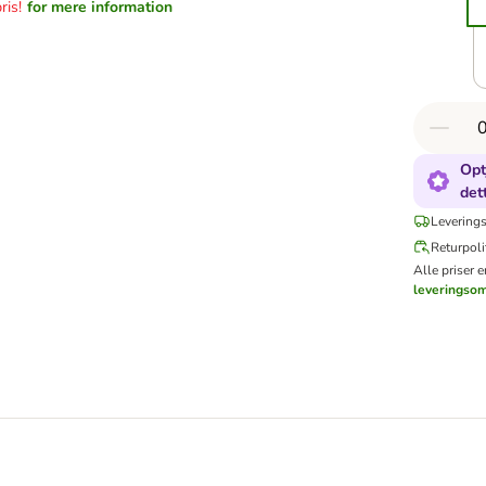
ris!
for mere information
Opt
det
Leverings
Returpoli
Alle priser 
leveringso