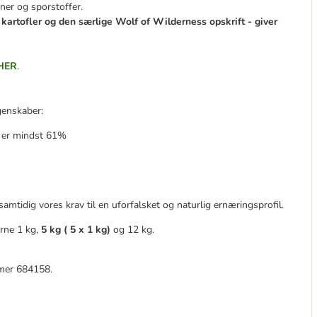
ner og sporstoffer.
 kartofler og den særlige Wolf of Wilderness opskrift - giver
HER
.
genskaber:
r er mindst 61%
amtidig vores krav til en uforfalsket og naturlig ernæringsprofil.
erne 1 kg,
5 kg ( 5 x 1 kg)
og 12 kg.
mmer 684158.