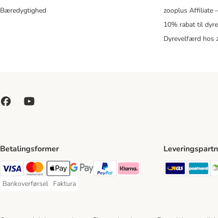
Bæredygtighed
zooplus Affiliate
10% rabat til dyr
Dyrevelfærd hos 
Betalingsformer
Leveringspartn
GLS Ship
Po
VISA Payment Method
Mastercard Payment Method
Apply pay Payment Method
Google Pay Payment Method
paypal Payment Method
Klarna Payment Method
Bankoverførsel
Faktura
Bankoverførsel Payment Method
Faktura Payment Method