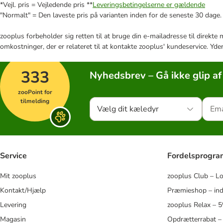
*Vejl. pris = Vejledende pris **
Leveringsbetingelserne er gældende
"Normalt" = Den laveste pris på varianten inden for de seneste 30 dage.
zooplus forbeholder sig retten til at bruge din e-mailadresse til direkt
omkostninger, der er relateret til at kontakte zooplus' kundeservice. Yde
333
Nyhedsbrev – Gå ikke glip af
zooPoint for
tilmelding
Vælg dit kæledyr
Service
Fordelsprogr
Mit zooplus
zooplus Club – L
Kontakt/Hjælp
Præmieshop – ind
Levering
zooplus Relax – 
Magasin
Opdrætterrabat –