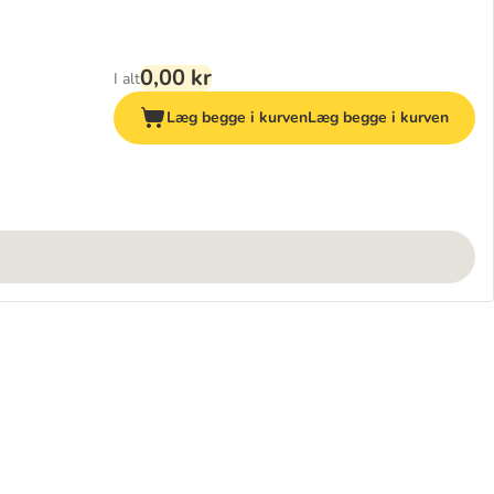
0,00 kr
I alt
Læg begge i kurven
Læg begge i kurven