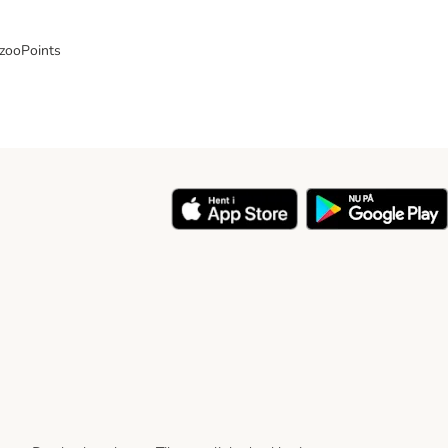
 zooPoints
y