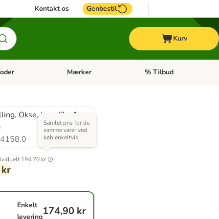
Kontakt os
Genbestil
Kurv
oder
Mærker
% Tilbud
tegori menu: Hest
Åben kategori menu: Diætfoder
Åben kategori menu: Mærk
lling, Okse, Lam (3 x 1
Samlet pris for de
)
samme varer ved
køb enkeltvis
4158.0
ividuelt
194,70 kr
 kr
Enkelt
174,90 kr
levering