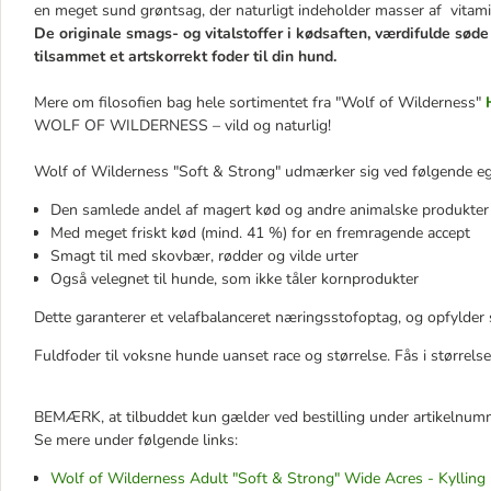
en meget sund grøntsag, der naturligt indeholder masser af vitami
De originale smags- og vitalstoffer i kødsaften, værdifulde søde
tilsammet et artskorrekt foder til din hund.
Mere om filosofien bag hele sortimentet fra "Wolf of Wilderness"
WOLF OF WILDERNESS – vild og naturlig!
Wolf of Wilderness "Soft & Strong" udmærker sig ved følgende e
Den samlede andel af magert kød og andre animalske produkte
Med meget friskt kød (mind. 41 %) for en fremragende accept
Smagt til med skovbær, rødder og vilde urter
Også velegnet til hunde, som ikke tåler kornprodukter
Dette garanterer et velafbalanceret næringsstofoptag, og opfylder s
Fuldfoder til voksne hunde uanset race og størrelse. Fås i størrels
BEMÆRK, at tilbuddet kun gælder ved bestilling under artikelnu
Se mere under følgende links:
Wolf of Wilderness Adult "Soft & Strong" Wide Acres - Kylling