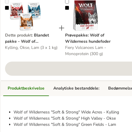
Blandet pakke - Wolf of Wilderness "Soft & Strong"
Prøvepakke: Wolf of Wilderness 
Dette produkt
:
Blandet
Prøvepakke: Wolf of
pakke - Wolf of
Wilderness hundefoder
Wilderness "Soft & Strong"
Kylling, Okse, Lam (3 x 1 kg)
Fiery Volcanoes Lam -
Monoprotein (300 g)
Produktbeskrivelse
Analytiske bestanddele:
Bedømmels
Wolf of Wilderness "Soft & Strong" Wide Acres - Kylling
Wolf of Wilderness "Soft & Strong" High Valley - Okse
Wolf of Wilderness "Soft & Strong" Green Fields - Lam