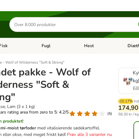
Søg
efter
produkter
Fisk
Fugl
Hest
Diætf
en kategori menu: Gnaver
Åben kategori menu: Fisk
Åben kategori menu: Fugl
Åben ka
e - Wolf of Wilderness "Soft & Strong"
det pakke - Wolf of
Ky
kg
erness "Soft &
68
ng"
-10.17%
Ind
kse, Lam (3 x 1 kg)
174,90
tars rating area from zero to 5: 4.2/5
(
5
)
58,30 kr / kg
 produktet!
semi-moist tørfoder
med vitalisierende sødekartoffel,
am eller okse, med meget friskt kød!
Prøv alle 3 varianter nu