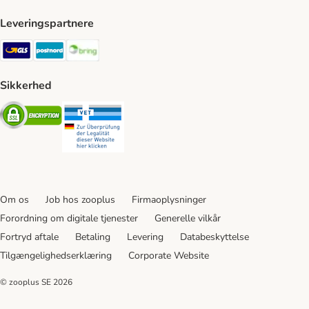
Leveringspartnere
GLS Shipping Method
Postnord Shipping Method
Bring Shipping Method
Sikkerhed
Security
Security
Om os
Job hos zooplus
Firmaoplysninger
Forordning om digitale tjenester
Generelle vilkår
Fortryd aftale
Betaling
Levering
Databeskyttelse
Tilgængelighedserklæring
Corporate Website
© zooplus SE
2026