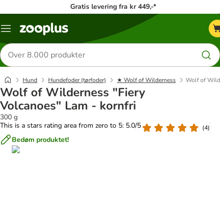
Gratis levering fra kr 449,-*
Menu
kategori
Søg
efter
produkter
Hund
Hundefoder (tørfoder)
★ Wolf of Wilderness
Wolf of Wild
Wolf of Wilderness "Fiery
Volcanoes" Lam - kornfri
300 g
This is a stars rating area from zero to 5: 5.0/5
(
4
)
Bedøm produktet!