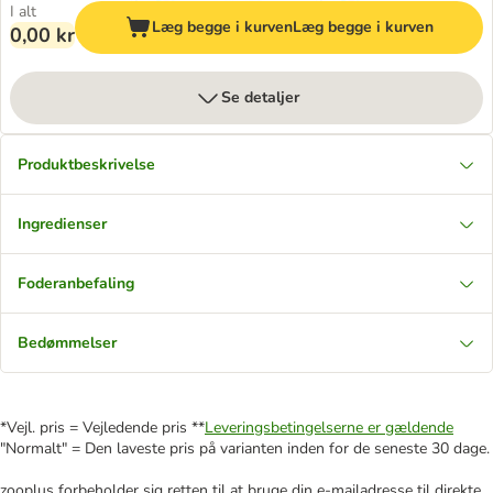
I alt
Læg begge i kurven
Læg begge i kurven
0,00 kr
Se detaljer
Produktbeskrivelse
Ingredienser
Foderanbefaling
Bedømmelser
*Vejl. pris = Vejledende pris **
Leveringsbetingelserne er gældende
"Normalt" = Den laveste pris på varianten inden for de seneste 30 dage.
zooplus forbeholder sig retten til at bruge din e-mailadresse til direkte