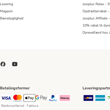
Levering
zooplus Relax – 
Magasin
Opdrætterrabat –
Bæredygtighed
zooplus Affiliate
10% rabat til dyr
Dyrevelfærd hos 
Betalingsformer
Leveringspartn
GLS Ship
Po
VISA Payment Method
Mastercard Payment Method
Apply pay Payment Method
Google Pay Payment Method
paypal Payment Method
Klarna Payment Method
Bankoverførsel
Faktura
Bankoverførsel Payment Method
Faktura Payment Method