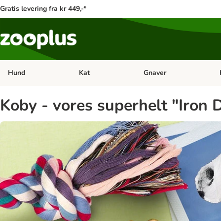
Gratis levering fra kr 449,-*
Hund
Kat
Gnaver
Åben kategori menu: Hund
Åben kategori menu: Kat
Åb
Koby - vores superhelt "Iron 