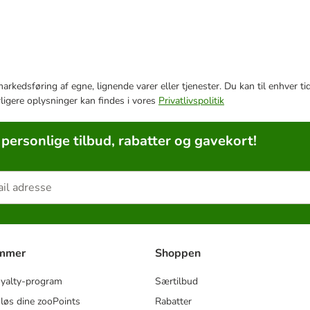
e markedsføring af egne, lignende varer eller tjenester. Du kan til enhve
rligere oplysninger kan findes i vores
Privatlivspolitik
 personlige tilbud, rabatter og gavekort!
ammer
Shoppen
oyalty-program
Særtilbud
løs dine zooPoints
Rabatter