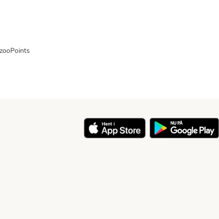
 zooPoints
y