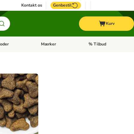
Kontakt os
Genbestil
Kurv
oder
Mærker
% Tilbud
tegori menu: Hest
Åben kategori menu: Diætfoder
Åben kategori menu: Mærk