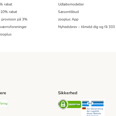
5% rabat
Udløbsmodeller
 10% rabat
Sæsontilbud
 – provision på 3%
zooplus App
eværnsforeninger
Nyhedsbrev – tilmeld dig og få 333
zooplus
ere
Sikkerhed
ping Method
stnord Shipping Method
Bring Shipping Method
Security
Securit