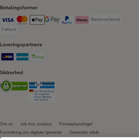
Betalingsformer
Bankoverførsel
Bankoverførsel Payment
VISA Payment Method
Mastercard Payment Method
Apply pay Payment Method
Google Pay Payment Method
paypal Payment Method
Klarna Payment Method
Faktura
Faktura Payment Method
Leveringspartnere
GLS Shipping Method
Postnord Shipping Method
Bring Shipping Method
Sikkerhed
Security
Security
Om os
Job hos zooplus
Firmaoplysninger
Forordning om digitale tjenester
Generelle vilkår