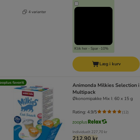
4 varianter
Klik her - Spar -10%
Læg i kurv
ooplus favorit
Animonda Milkies Selection i
Multipack
Økonomipakke Mix I: 60 x 15 g
Rating: 4.9/5
(
12
)
Individuelt
227,70 kr
212,90 kr