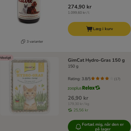
274,90 kr
1.099,60 kr / l
Læg i kurv
3 varianter
dsolgt
GimCat Hydro-Gras 150 g
150 g
Rating: 3.8/5
(
17
)
26,90 kr
179,30 kr / kg
25,56 kr
Fortæl mig, når den er
på lager