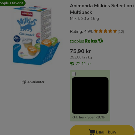
product items have been changed
ooplus favorit
Animonda Milkies Selection i
Multipack
Mix I: 20 x 15 g
Rating: 4.9/5
(
12
)
75,90 kr
253,00 kr / kg
72,11 kr
4 varianter
Klik her - Spar -10%
Læg i kurv