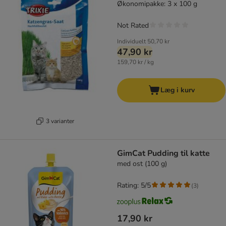
Økonomipakke: 3 x 100 g
Not Rated
Individuelt
50,70 kr
47,90 kr
159,70 kr / kg
Læg i kurv
3 varianter
GimCat Pudding til katte
med ost (100 g)
Rating: 5/5
(
3
)
17,90 kr