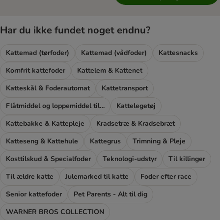
Har du ikke fundet noget endnu?
Kattemad (tørfoder)
Kattemad (vådfoder)
Kattesnacks
Kornfrit kattefoder
Kattelem & Kattenet
Katteskål & Foderautomat
Kattetransport
Flåtmiddel og loppemiddel til katte
Kattelegetøj
Kattebakke & Kattepleje
Kradsetræ & Kradsebræt
Katteseng & Kattehule
Kattegrus
Trimning & Pleje
Kosttilskud & Specialfoder
Teknologi-udstyr
Til killinger
Til ældre katte
Julemarked til katte
Foder efter race
Senior kattefoder
Pet Parents - Alt til dig
WARNER BROS COLLECTION