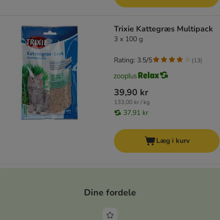
Trixie Kattegræs Multipack
3 x 100 g
Rating: 3.5/5
(
13
)
39,90 kr
133,00 kr / kg
37,91 kr
Læg i kurv
Dine fordele