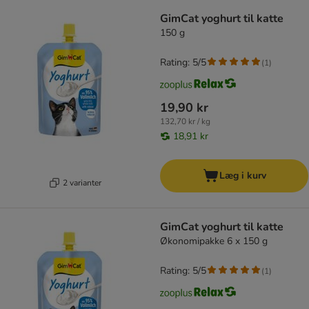
GimCat yoghurt til katte
150 g
Rating: 5/5
(
1
)
19,90 kr
132,70 kr / kg
18,91 kr
Læg i kurv
2 varianter
GimCat yoghurt til katte
Økonomipakke 6 x 150 g
Rating: 5/5
(
1
)