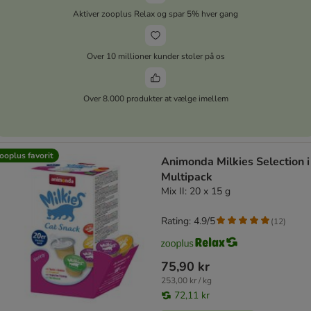
Aktiver zooplus Relax og spar 5% hver gang
Over 10 millioner kunder stoler på os
Over 8.000 produkter at vælge imellem
ooplus favorit
Animonda Milkies Selection i
Multipack
Mix II: 20 x 15 g
Rating: 4.9/5
(
12
)
75,90 kr
253,00 kr / kg
72,11 kr