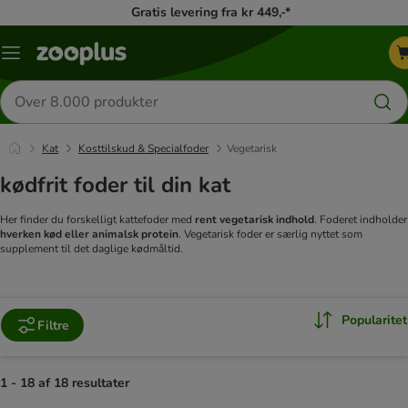
Gratis levering fra kr 449,-*
Menu
kategori
Søg
efter
produkter
Kat
Kosttilskud & Specialfoder
Vegetarisk
kødfrit foder til din kat
Her finder du forskelligt kattefoder med
rent vegetarisk indhold
. Foderet indholder
hverken kød eller animalsk protein
. Vegetarisk foder er særlig nyttet som
supplement til det daglige kødmåltid.
Popularitet
Filtre
1 - 18 af 18 resultater