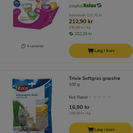
Individuelt
227,70 kr
212,90 kr
236,60 kr / kg
202,26 kr
4 varianter
Læg i kurv
Trixie Softgras græsfrø
100 g
Not Rated
16,90 kr
169,00 kr / kg
Læg i kurv