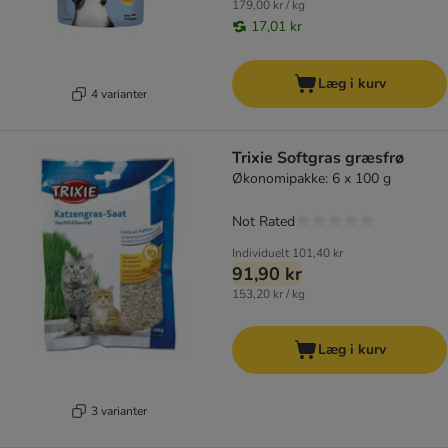
179,00 kr / kg
17,01 kr
Læg i kurv
4 varianter
Trixie Softgras græsfrø
Økonomipakke: 6 x 100 g
Not Rated
Individuelt
101,40 kr
91,90 kr
153,20 kr / kg
Læg i kurv
3 varianter