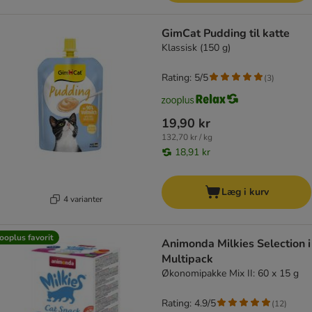
GimCat Pudding til katte
Klassisk (150 g)
Rating: 5/5
(
3
)
19,90 kr
132,70 kr / kg
18,91 kr
Læg i kurv
4 varianter
ooplus favorit
Animonda Milkies Selection i
Multipack
Økonomipakke Mix II: 60 x 15 g
Rating: 4.9/5
(
12
)