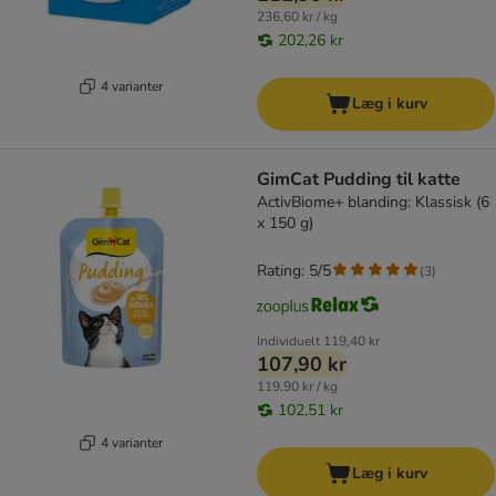
236,60 kr / kg
202,26 kr
4 varianter
Læg i kurv
GimCat Pudding til katte
ActivBiome+ blanding: Klassisk (6
x 150 g)
Rating: 5/5
(
3
)
Individuelt
119,40 kr
107,90 kr
119,90 kr / kg
102,51 kr
4 varianter
Læg i kurv