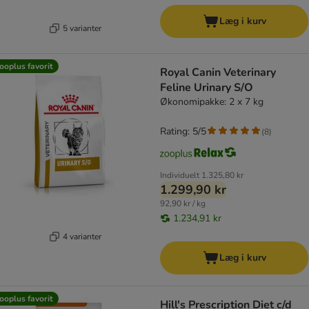
Læg i kurv
5 varianter
ooplus favorit
Royal Canin Veterinary
Feline Urinary S/O
Økonomipakke: 2 x 7 kg
Rating: 5/5
(
8
)
Individuelt
1.325,80 kr
1.299,90 kr
92,90 kr / kg
1.234,91 kr
4 varianter
Læg i kurv
ooplus favorit
Hill's Prescription Diet c/d