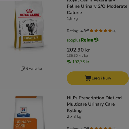
Royal Canin Veterinary
Feline Urinary S/O Moderate
Calorie
1,5 kg
Rating: 4.8/5
(
4
)
202,90 kr
135,30 kr / kg
192,76 kr
6 varianter
Læg i kurv
Hill's Prescription Diet c/d
Multicare Urinary Care
Kylling
2 x 3 kg
Rating: 4.7/5
(
7
)