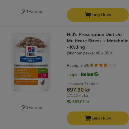
4 varianter
Læg i kurv
Hill's Prescription Diet c/d
Multicare Stress + Metabolic
- Kylling
Økonomipakke: 48 x 85 g
Rating: 3.5/5
(
2
)
Individuelt
731,60 kr
697,90 kr
171,10 kr / kg
663,01 kr
3 varianter
Læg i kurv