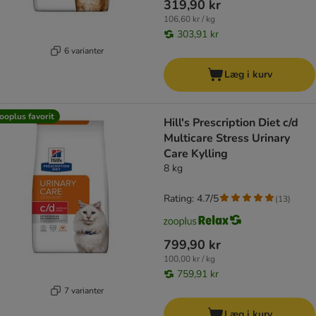
319,90 kr
106,60 kr / kg
303,91 kr
6 varianter
Læg i kurv
ooplus favorit
Hill's Prescription Diet c/d
Multicare Stress Urinary
Care Kylling
8 kg
Rating: 4.7/5
(
13
)
799,90 kr
100,00 kr / kg
759,91 kr
7 varianter
Læg i kurv