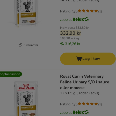
24 x 85 g (Bidder i sovs)
Rating: 5/5
(
1
)
Individuelt
333,80 kr
332,90 kr
163,20 kr / kg
316,26 kr
6 varianter
Læg i kurv
ooplus favorit
Royal Canin Veterinary
Feline Urinary S/O i sauce
eller mousse
12 x 85 g (Bidder i sovs)
Rating: 5/5
(
1
)