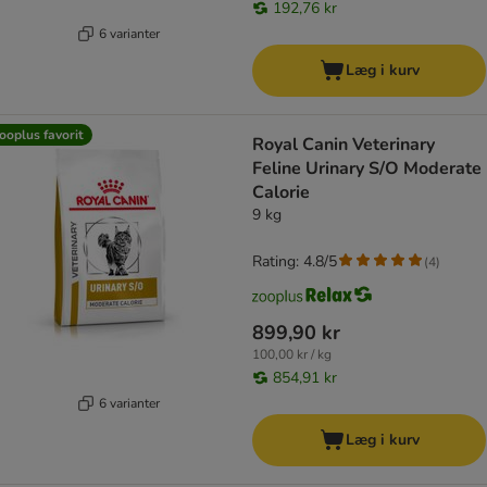
192,76 kr
6 varianter
Læg i kurv
ooplus favorit
Royal Canin Veterinary
Feline Urinary S/O Moderate
Calorie
9 kg
Rating: 4.8/5
(
4
)
899,90 kr
100,00 kr / kg
854,91 kr
6 varianter
Læg i kurv