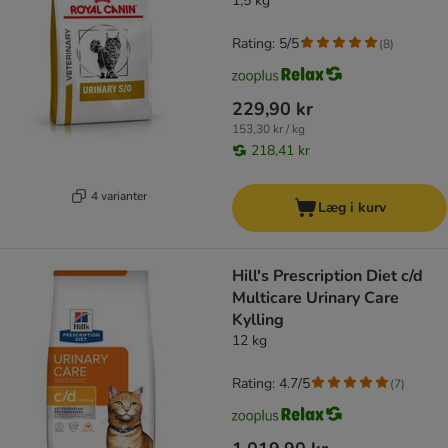
1,5 kg
Rating: 5/5
(
8
)
229,90 kr
153,30 kr / kg
218,41 kr
4 varianter
Læg i kurv
Hill's Prescription Diet c/d
Multicare Urinary Care
Kylling
12 kg
Rating: 4.7/5
(
7
)