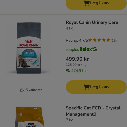
Læg i kurv
Royal Canin Urinary Care
4 kg
Rating: 4.7/5
(
15
)
499,90 kr
125,00 kr / kg
474,91 kr
Læg i kurv
5 varianter
Specific Cat FCD - Crystal
Management0
7 kg