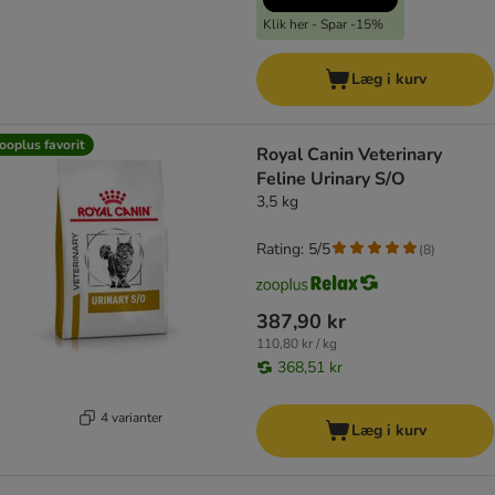
Klik her - Spar -15%
Læg i kurv
ooplus favorit
Royal Canin Veterinary
Feline Urinary S/O
3,5 kg
Rating: 5/5
(
8
)
387,90 kr
110,80 kr / kg
368,51 kr
4 varianter
Læg i kurv