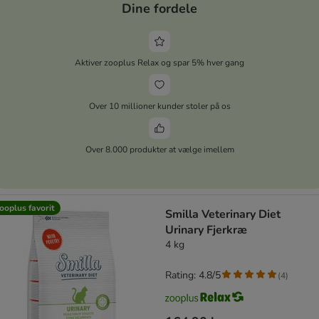
Dine fordele
Aktiver zooplus Relax og spar 5% hver gang
Over 10 millioner kunder stoler på os
Over 8.000 produkter at vælge imellem
ooplus favorit
Smilla Veterinary Diet
Urinary Fjerkræ
4 kg
Rating: 4.8/5
(
4
)