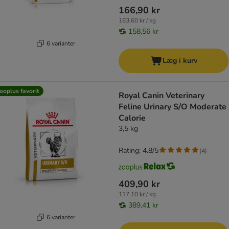
166,90 kr
163,60 kr / kg
158,56 kr
6 varianter
Læg i kurv
ooplus favorit
Royal Canin Veterinary
Feline Urinary S/O Moderate
Calorie
3,5 kg
Rating: 4.8/5
(
4
)
409,90 kr
117,10 kr / kg
389,41 kr
6 varianter