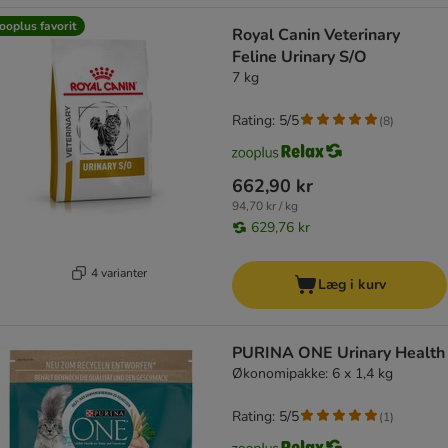
ooplus favorit
Royal Canin Veterinary
Feline Urinary S/O
7 kg
Rating: 5/5
(
8
)
662,90 kr
94,70 kr / kg
629,76 kr
4 varianter
Læg i kurv
PURINA ONE Urinary Health
Økonomipakke: 6 x 1,4 kg
Rating: 5/5
(
1
)