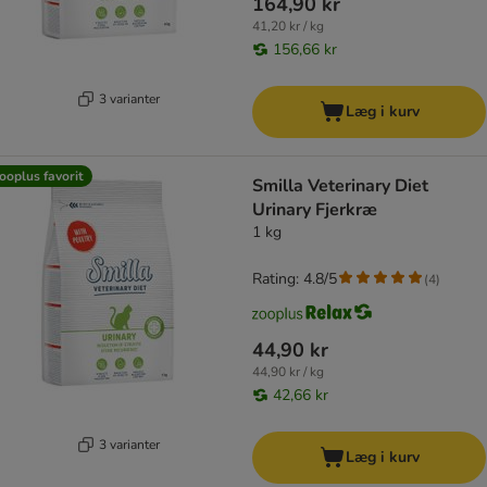
164,90 kr
41,20 kr / kg
156,66 kr
3 varianter
Læg i kurv
ooplus favorit
Smilla Veterinary Diet
Urinary Fjerkræ
1 kg
Rating: 4.8/5
(
4
)
44,90 kr
44,90 kr / kg
42,66 kr
3 varianter
Læg i kurv