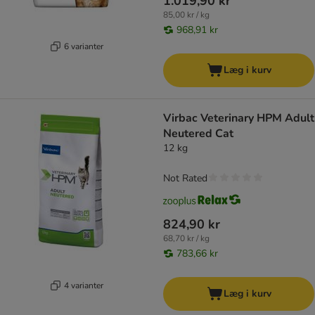
1.019,90 kr
85,00 kr / kg
968,91 kr
6 varianter
Læg i kurv
Virbac Veterinary HPM Adult
Neutered Cat
12 kg
Not Rated
824,90 kr
68,70 kr / kg
783,66 kr
4 varianter
Læg i kurv