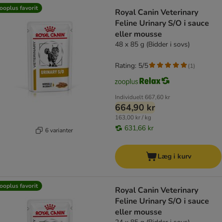
ooplus favorit
Royal Canin Veterinary
Feline Urinary S/O i sauce
eller mousse
48 x 85 g (Bidder i sovs)
Rating: 5/5
(
1
)
Individuelt
667,60 kr
664,90 kr
163,00 kr / kg
631,66 kr
6 varianter
Læg i kurv
ooplus favorit
Royal Canin Veterinary
Feline Urinary S/O i sauce
eller mousse