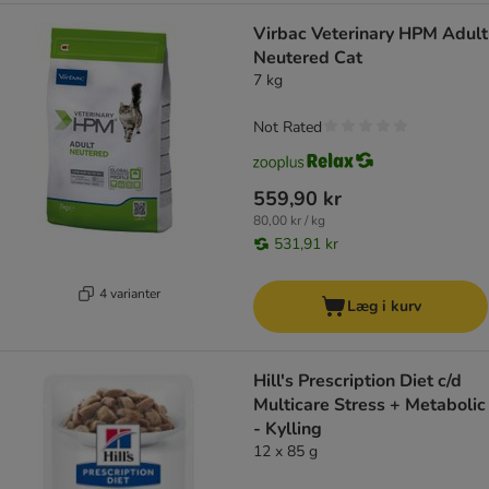
Virbac Veterinary HPM Adult
Neutered Cat
7 kg
Not Rated
559,90 kr
80,00 kr / kg
531,91 kr
4 varianter
Læg i kurv
Hill's Prescription Diet c/d
Multicare Stress + Metabolic
- Kylling
12 x 85 g