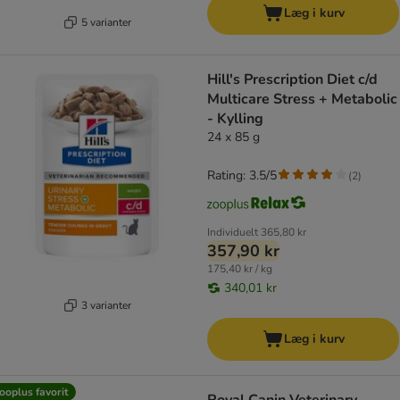
Læg i kurv
5 varianter
Hill's Prescription Diet c/d
Multicare Stress + Metabolic
- Kylling
24 x 85 g
Rating: 3.5/5
(
2
)
Individuelt
365,80 kr
357,90 kr
175,40 kr / kg
340,01 kr
3 varianter
Læg i kurv
ooplus favorit