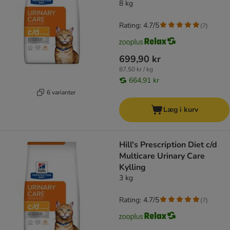
8 kg
Rating: 4.7/5
(
7
)
699,90 kr
87,50 kr / kg
664,91 kr
6 varianter
Læg i kurv
Hill's Prescription Diet c/d
Multicare Urinary Care
Kylling
3 kg
Rating: 4.7/5
(
7
)