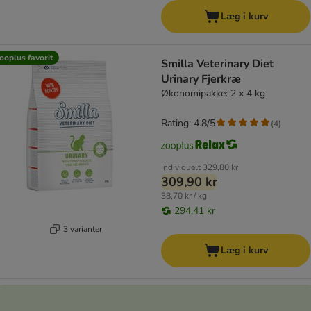
Læg i kurv
ooplus favorit
Smilla Veterinary Diet
Urinary Fjerkræ
Økonomipakke: 2 x 4 kg
Rating: 4.8/5
(
4
)
Individuelt
329,80 kr
309,90 kr
38,70 kr / kg
294,41 kr
3 varianter
Læg i kurv