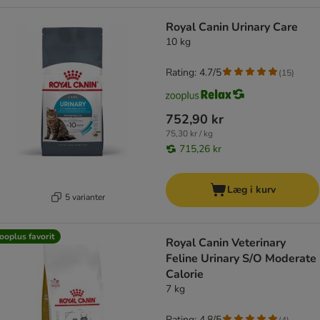
Royal Canin Urinary Care
10 kg
Rating: 4.7/5
(
15
)
752,90 kr
75,30 kr / kg
715,26 kr
Læg i kurv
5 varianter
ooplus favorit
Royal Canin Veterinary
Feline Urinary S/O Moderate
Calorie
7 kg
Rating: 4.8/5
(
4
)