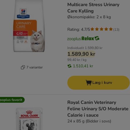
Multicare Stress Urinary
Care Kylling
Økonomipakke: 2 x 8 kg
Rating: 4.7/5
(
13
)
Individuelt
1.599,80 kr
1.589,90 kr
99,40 kr / kg
1.510,41 kr
7 varianter
Læg i kurv
ooplus favorit
Royal Canin Veterinary
Feline Urinary S/O Moderate
Calorie i sauce
24 x 85 g (Bidder i sovs)