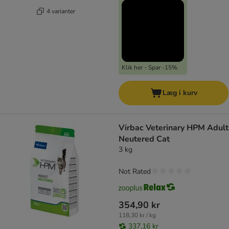
4 varianter
Klik her - Spar -15%
Læg i kurv
Virbac Veterinary HPM Adult
Neutered Cat
3 kg
Not Rated
354,90 kr
118,30 kr / kg
337,16 kr