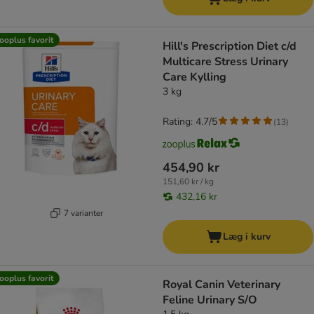
ooplus favorit
Hill's Prescription Diet c/d
Multicare Stress Urinary
Care Kylling
3 kg
Rating: 4.7/5
(
13
)
454,90 kr
151,60 kr / kg
432,16 kr
7 varianter
Læg i kurv
ooplus favorit
Royal Canin Veterinary
Feline Urinary S/O