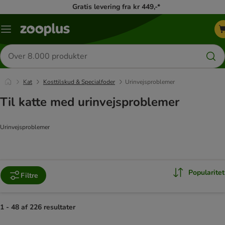
Gratis levering fra kr 449,-*
Menu
kategori
Søg
efter
produkter
Kat
Kosttilskud & Specialfoder
Urinvejsproblemer
Til katte med urinvejsproblemer
Urinvejsproblemer
Popularitet
Filtre
1 - 48 af 226 resultater
product items have been changed